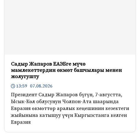
Садыр Жапаров ЕАЭБге мүчө
мамлекеттердин өкмөт башчылары менен
жолугушту
13:59 07.08.2026
Президент Садыр Жапаров бүгүн, 7-августта,
Ысык-Көл облусунун Чолпон-Ата шаарында
Евразия өкмөттөр аралык кеңешинин кезектеги
жыйынына катышуу үчүн Кыргызстанга келген
Евразия
409