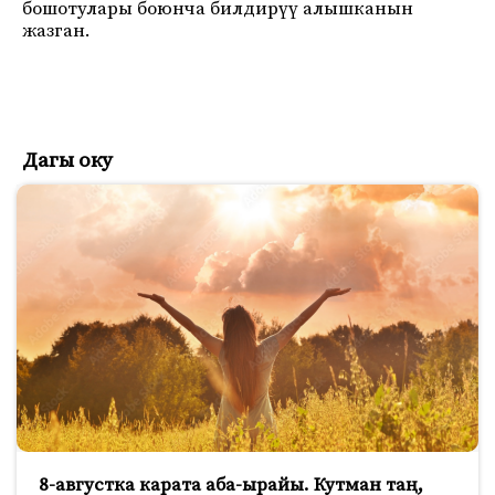
бошотулары боюнча билдирүү алышканын
жазган.
Дагы оку
8-августка карата аба-ырайы. Кутман таң,