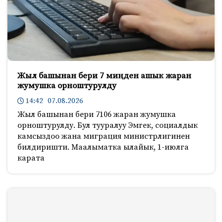
Жыл башынан бери 7 миңден ашык жаран
жумушка орноштурулду
14:42 07.08.2026
Жыл башынан бери 7106 жаран жумушка
орноштурулду. Бул тууралуу Эмгек, социалдык
камсыздоо жана миграция министрлигинен
билдиришти. Маалыматка ылайык, 1-июлга
карата