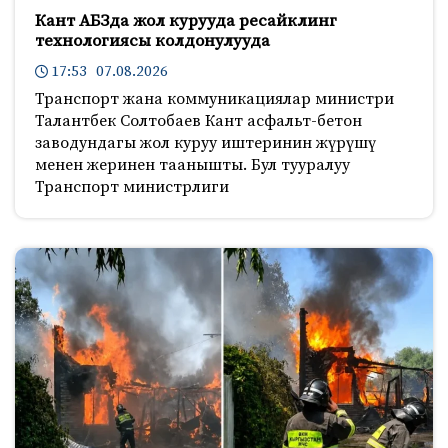
Кант АБЗда жол курууда ресайклинг
технологиясы колдонулууда
17:53 07.08.2026
Транспорт жана коммуникациялар министри
Талантбек Солтобаев Кант асфальт-бетон
заводундагы жол куруу иштеринин жүрүшү
менен жеринен таанышты. Бул тууралуу
Транспорт министрлиги