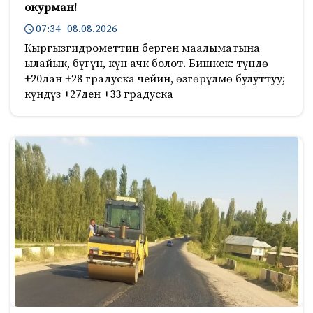
окурман!
07:34 08.08.2026
Кыргызгидрометтин берген маалыматына
ылайык, бүгүн, күн ачк болот. Бишкек: түндө
+20дан +28 градуска чейин, өзгөрүлмө булуттуу;
күндүз +27ден +33 градуска