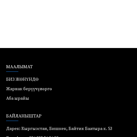
МААЛЫМАТ
БИЗ ЖӨНҮНДӨ
Жарнак берүүчүлөргө
Аба ырайы
БАЙЛАНЫШТАР
Дарек: Кыргызстан, Бишкек, Байтик Баатыра к. 53