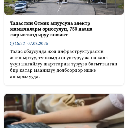
Таластын Өтмөк ашуусуна электр
мамычалары орнотулуп, 750 даана
жарыктандыруу коюлат
15:22 07.08.2026
Талас облусунда жол инфраструктурасын
жакшыртуу, туризмди өнүктүрүү жана калк
үчүн ыңгайлуу шарттарды түзүүгө багытталган
бир катар маанилүү долбоорлор ишке
ашырылууда.