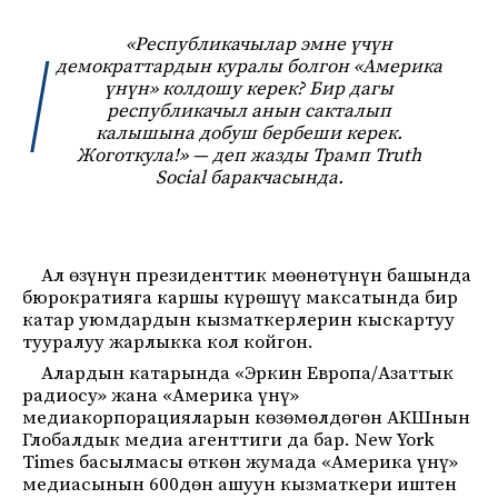
«Республикачылар эмне үчүн
демократтардын куралы болгон «Америка
үнүн» колдошу керек? Бир дагы
республикачыл анын сакталып
калышына добуш бербеши керек.
Жоготкула!» — деп жазды Трамп Truth
Social баракчасында.
Ал өзүнүн президенттик мөөнөтүнүн башында
бюрократияга каршы күрөшүү максатында бир
катар уюмдардын кызматкерлерин кыскартуу
тууралуу жарлыкка кол койгон.
Алардын катарында «Эркин Европа/Азаттык
радиосу» жана «Америка үнү»
медиакорпорацияларын көзөмөлдөгөн АКШнын
Глобалдык медиа агенттиги да бар. New York
Times басылмасы өткөн жумада «Америка үнү»
медиасынын 600дөн ашуун кызматкери иштен