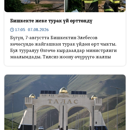
Бишкекте жеке турак үй өрттөндү
17:05 07.08.2026
Бүгүн, 7-августта Бишкектин Элебесов
көчөсүндө жайгашкан турак үйдөн өрт чыкты.
Бул тууралуу Өзгөчө кырдаалдар министрлиги
маалымдады. Тилсиз жоону өчүрүүгө жалпы