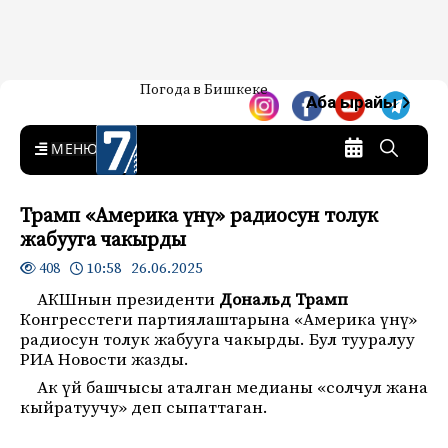
Жаңылыктар — Кыргызстан
Погода в Бишкеке
7-канал. Жаңылыктар —
Аба ырайы
Кыргызстан
MENU
Трамп «Америка үнү» радиосун толук
жабууга чакырды
10:58 26.06.2025
408
АКШнын президенти
Дональд Трамп
Конгресстеги партиялаштарына «Америка үнү»
радиосун толук жабууга чакырды. Бул тууралуу
РИА Новости жазды.
Ак үй башчысы аталган медианы «солчул жана
кыйратуучу» деп сыпаттаган.