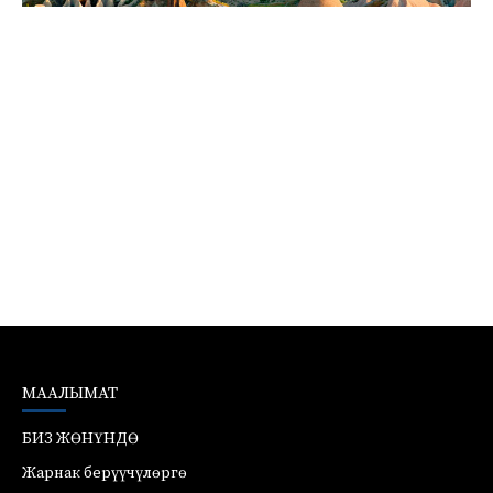
МААЛЫМАТ
БИЗ ЖӨНҮНДӨ
Жарнак берүүчүлөргө