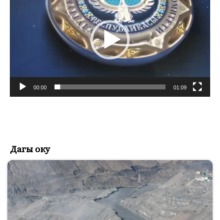
00:00
01:09
Дагы оку