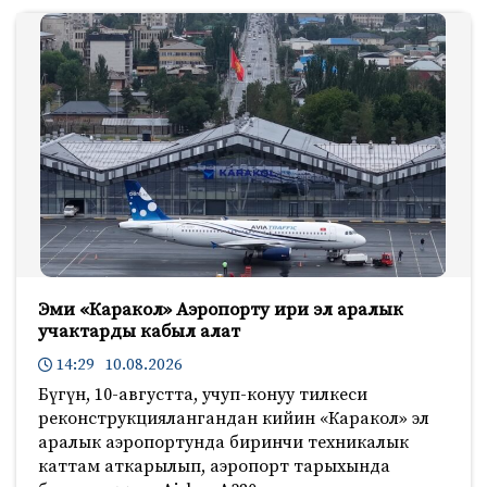
Эми «Каракол» Аэропорту ири эл аралык
учактарды кабыл алат
14:29 10.08.2026
Бүгүн, 10-августта, учуп-конуу тилкеси
реконструкциялангандан кийин «Каракол» эл
аралык аэропортунда биринчи техникалык
каттам аткарылып, аэропорт тарыхында