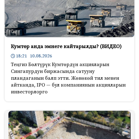
Кумтөр анда эмнеге кайтарылды? (ВИДЕО)
18:21 10.08.2026
Теңгиз Бөлтүрүк Кумтөрдүн акцияларын
Сингапурдун биржасында сатууну
пландаганын балп этти. Жөнөкөй тил менен
айтканда, IPO — бул компаниянын акцияларын
инвесторлорго