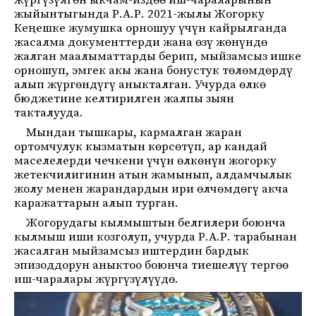
жүргүзүлгөн ыкчам-издөө иш-чараларынын
жыйынтыгында Р.А.Р. 2021-жылы Жогорку
Кеңешке жумушка орношуу үчүн кайрылганда
жасалма документтерди жана өзү жөнүндө
жалган маалыматтарды берип, мыйзамсыз ишке
орношуп, эмгек акы жана бонустук төлөмдөрдү
алып жүргөндүгү аныкталган. Учурда өлкө
бюджетине келтирилген жалпы зыян
такталууда.
Мындан тышкары, кармалган жаран
ортомчулук кызматын көрсөтүп, ар кандай
маселелерди чечкени үчүн өлкөнүн жогорку
жетекчилигинин атын жамынып, алдамчылык
жолу менен жарандардын ири өлчөмдөгү акча
каражаттарын алып турган.
Жогорудагы кылмыштын белгилери боюнча
кылмыш иши козголуп, учурда Р.А.Р. тарабынан
жасалган мыйзамсыз иштердин бардык
эпизоддорун аныктоо боюнча тиешелүү тергөө
иш-чаралары жүргүзүлүүдө.
Видеоплеер