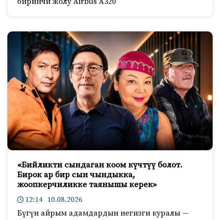
биринчи жолу Airbus A320
«Бийликти сындаган коом күчтүү болот.
Бирок ар бир сын чындыкка,
жоопкерчиликке таянышы керек»
12:14 10.08.2026
Бүгүн айрым адамдардын негизги куралы —