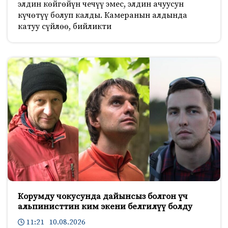
элдин көйгөйүн чечүү эмес, элдин ачуусун
күчөтүү болуп калды. Камеранын алдында
катуу сүйлөө, бийликти
Корумду чокусунда дайынсыз болгон үч
альпинисттин ким экени белгилүү болду
11:21 10.08.2026