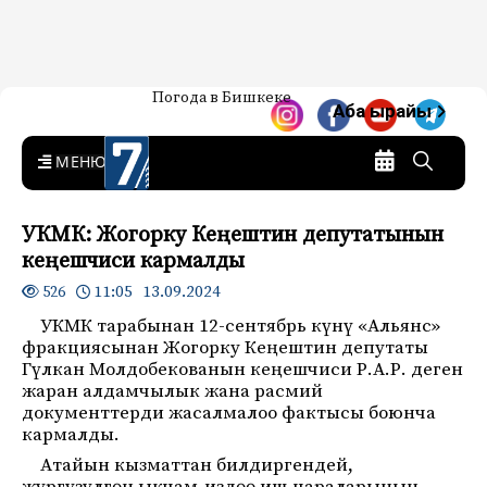
Жаңылыктар — Кыргызстан
Погода в Бишкеке
7-канал. Жаңылыктар —
Аба ырайы
Кыргызстан
MENU
УКМК: Жогорку Кеңештин депутатынын
кеңешчиси кармалды
11:05 13.09.2024
526
УКМК тарабынан 12-сентябрь күнү «Альянс»
фракциясынан Жогорку Кеңештин депутаты
Гүлкан Молдобекованын кеңешчиси Р.А.Р. деген
жаран алдамчылык жана расмий
документтерди жасалмалоо фактысы боюнча
кармалды.
Атайын кызматтан билдиргендей,