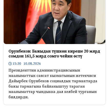
Орунбеков: Бажыдан түшкөн киреше 20 млрд
сомдон 161,5 млрд сомго чейин өстү
15:30 10.08.2026
Президенттин администрациясынын
маалыматтык саясат кызматынын жетекчиси
Дайырбек Орунбеков социалдык тармактарда
бажы тармагына байланыштуу тараган
маалыматтар чындыкка дал келбей турганын
билдирди.