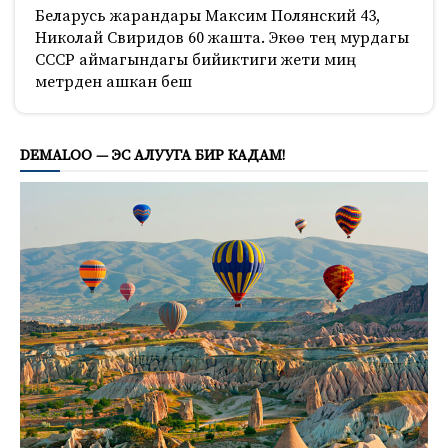
Беларусь жарандары Максим Полянский 43,
Николай Свиридов 60 жашта. Экөө тең мурдагы
СССР аймагындагы бийиктиги жети миң
метрден ашкан беш
527
DEMALOO — ЭС АЛУУГА БИР КАДАМ!