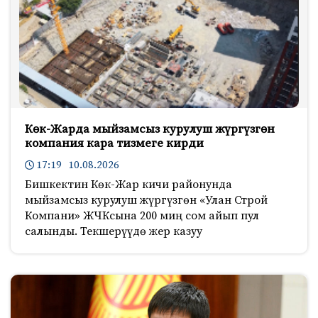
Көк-Жарда мыйзамсыз курулуш жүргүзгөн
компания кара тизмеге кирди
17:19 10.08.2026
Бишкектин Көк-Жар кичи районунда
мыйзамсыз курулуш жүргүзгөн «Улан Строй
Компани» ЖЧКсына 200 миң сом айып пул
салынды. Текшерүүдө жер казуу