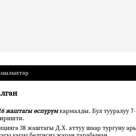
— Кыргызстан
аңылыктар
алган
16 жаштагы өспүрүм
кармалды. Бул тууралуу 7-
диришти.
цияга 38 жаштагы Д.Х. аттуу шаар тургуну ар
агы кызы белгисиз жаран тарабынан