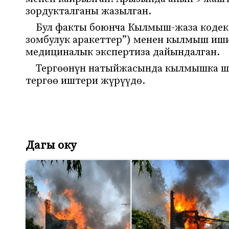
зордукталганы жазылган.
Бул факты боюнча Кылмыш-жаза кодекс
зомбулук аракеттер”) менен кылмыш иши 
медициналык экспертиза дайындалган.
Тергөөнүн натыйжасында кылмышка ше
тергөө иштери жүрүүдө.
Дагы оку