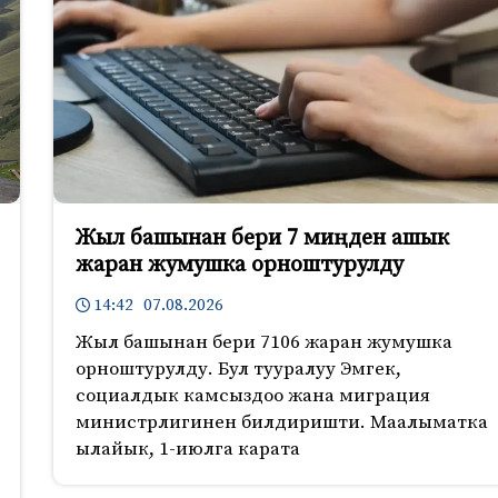
Жыл башынан бери 7 миңден ашык
жаран жумушка орноштурулду
14:42 07.08.2026
Жыл башынан бери 7106 жаран жумушка
орноштурулду. Бул тууралуу Эмгек,
социалдык камсыздоо жана миграция
министрлигинен билдиришти. Маалыматка
ылайык, 1-июлга карата