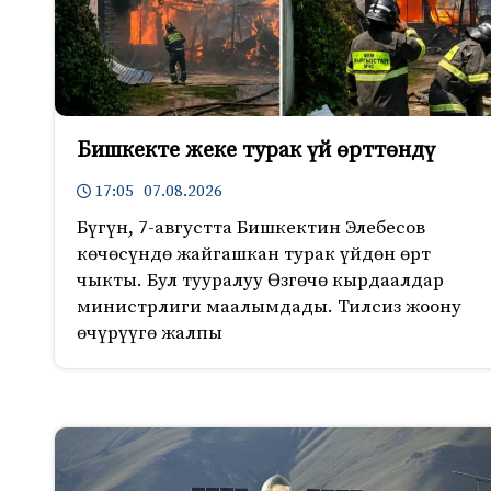
Бишкекте жеке турак үй өрттөндү
17:05 07.08.2026
Бүгүн, 7-августта Бишкектин Элебесов
көчөсүндө жайгашкан турак үйдөн өрт
чыкты. Бул тууралуу Өзгөчө кырдаалдар
министрлиги маалымдады. Тилсиз жоону
өчүрүүгө жалпы