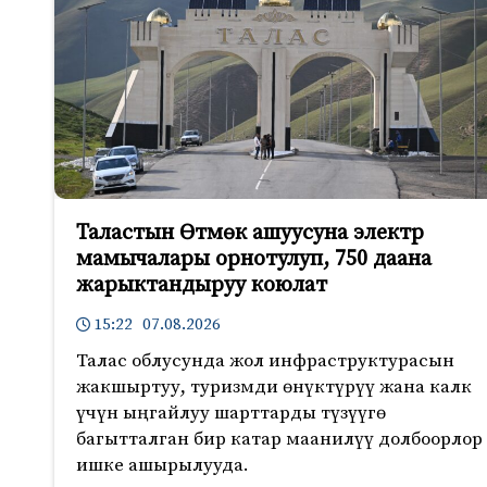
Таластын Өтмөк ашуусуна электр
мамычалары орнотулуп, 750 даана
жарыктандыруу коюлат
15:22 07.08.2026
Талас облусунда жол инфраструктурасын
жакшыртуу, туризмди өнүктүрүү жана калк
үчүн ыңгайлуу шарттарды түзүүгө
багытталган бир катар маанилүү долбоорлор
ишке ашырылууда.