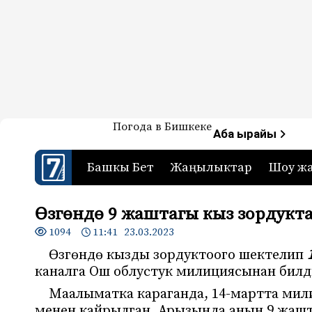
Жаңылыктар — Кыргызстан
Погода в Бишкеке
7-канал. Жаңылыктар 
Аба ырайы
Башкы Бет
Жаңылыктар
Шоу ж
Өзгөндө 9 жаштагы кыз зордукт
1094
11:41 23.03.2023
Өзгөндө кызды зордуктоого шектелип
каналга Ош облустук милициясынан бил
Маалыматка караганда, 14-мартта мили
менен кайрылган. Арызында анын 9 жашт