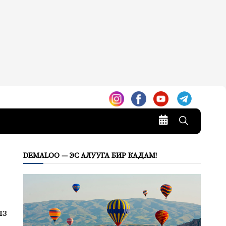
DEMALOO — ЭС АЛУУГА БИР КАДАМ!
ыз