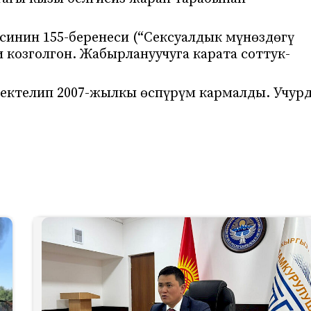
инин 155-беренеси (“Сексуалдык мүнөздөгү
козголгон. Жабырлануучуга карата соттук-
ктелип 2007-жылкы өспүрүм кармалды. Учур