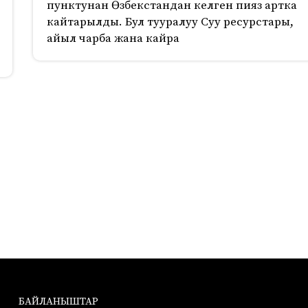
пунктунан Өзбекстандан келген пияз артка
кайтарылды. Бул тууралуу Суу ресурстары,
айыл чарба жана кайра
БАЙЛАНЫШТАР