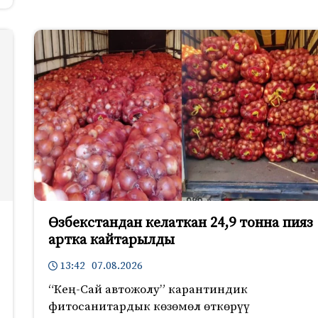
Өзбекстандан келаткан 24,9 тонна пияз
артка кайтарылды
13:42 07.08.2026
“Кең-Сай автожолу” карантиндик
фитосанитардык көзөмөл өткөрүү