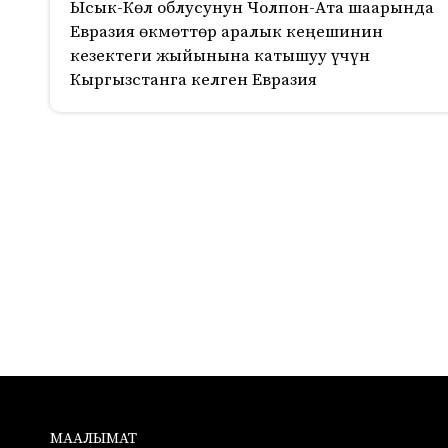
Ысык-Көл облусунун Чолпон-Ата шаарында
Евразия өкмөттөр аралык кеңешинин
кезектеги жыйынына катышуу үчүн
Кыргызстанга келген Евразия
1095
МААЛЫМАТ