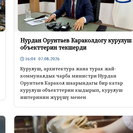
Нурдан Орунтаев Караколдогу курулуш
объекттерин текшерди
16:04 07.08.2026
Курулуш, архитектура жана турак жай-
коммуналдык чарба министри Нурдан
Орунтаев Каракол шаарындагы бир катар
курулуш объекттерин кыдырып, курулуш
иштеринин жүрүшү менен