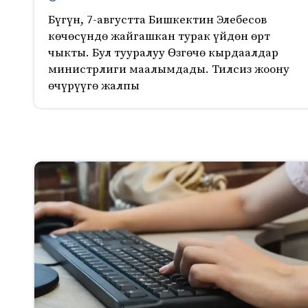
Бүгүн, 7-августта Бишкектин Элебесов
көчөсүндө жайгашкан турак үйдөн өрт
чыкты. Бул тууралуу Өзгөчө кырдаалдар
министрлиги маалымдады. Тилсиз жоону
өчүрүүгө жалпы