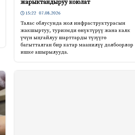
жарыктандыруу коюлат
15:22 07.08.2026
Талас облусунда жол инфраструктурасын
жакшыртуу, туризмди өнүктүрүү жана калк
үчүн ыңгайлуу шарттарды түзүүгө
багытталган бир катар маанилүү долбоорлор
ишке ашырылууда.