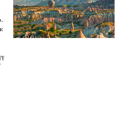
р.
к
үү
-