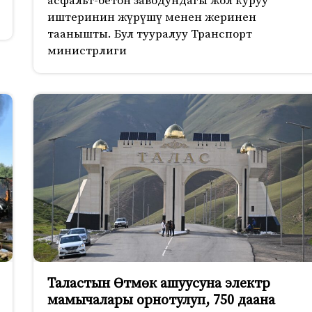
асфальт-бетон заводундагы жол куруу
иштеринин жүрүшү менен жеринен
таанышты. Бул тууралуу Транспорт
министрлиги
Таластын Өтмөк ашуусуна электр
мамычалары орнотулуп, 750 даана