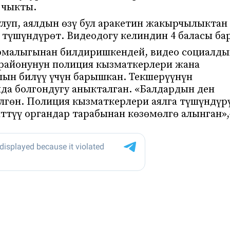
 чыкты.
луп, аялдын өзү бул аракетин жакырчылыктан
түшүндүрөт. Видеодогу келиндин 4 баласы ба
армалыгынан билдиришкендей, видео социалды
 районунун полиция кызматкерлери жана
лын билүү үчүн барышкан.
Текшерүүнүн
а болгондугу аныкталган. «Балдардын ден
үлгөн. Полиция кызматкерлери аялга түшүндүр
ттүү органдар тарабынан көзөмөлгө алынган»,