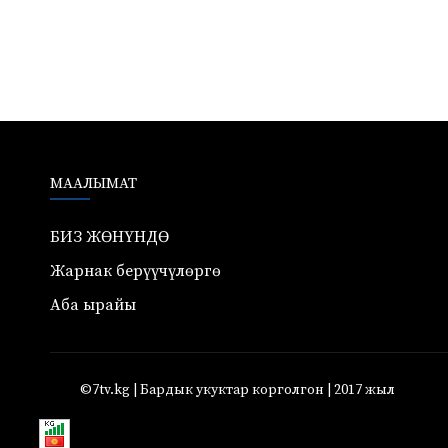
МААЛЫМАТ
БИЗ ЖӨНҮНДӨ
Жарнак берүүчүлөргө
Аба ырайы
©7tv.kg | Бардык укуктар корголгон | 2017 жыл