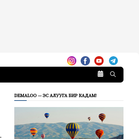
DEMALOO — ЭС АЛУУГА БИР КАДАМ!
.