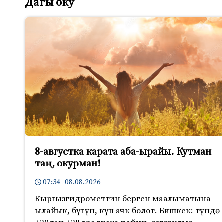
Дагы оку
8-августка карата аба-ырайы. Кутман
таң, окурман!
07:34 08.08.2026
Кыргызгидрометтин берген маалыматына
ылайык, бүгүн, күн ачк болот. Бишкек: түндө