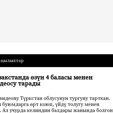
— Кыргызстан
аңылыктар
кстанда өзүн 4 баласы менен
деосу тарады
видеону Түркстан облусунун тургуну тарткан.
и буюмдарга өрт коюп, үйдү толугу менен
т. Ал учурда келиндин балдары жанында болгон