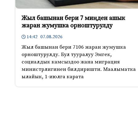
Жыл башынан бери 7 миңден ашык
жаран жумушка орноштурулду
14:42 07.08.2026
Жыл башынан бери 7106 жаран жумушка
орноштурулду. Бул тууралуу Эмгек,
социалдык камсыздоо жана миграция
министрлигинен билдиришти. Маалыматка
ылайык, 1-июлга карата
1027