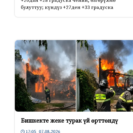
+20дан +28 градуска чейин, өзгөрүлмө
булуттуу; күндүз +27ден +33 градуска
Бишкекте жеке турак үй өрттөндү
17:05 07.08.2026