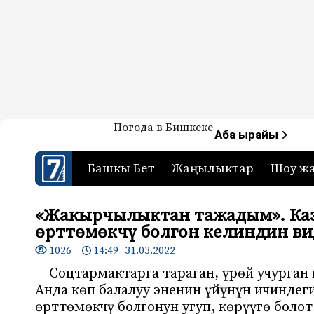
Жаңылыктар — Кыргызстан
Погода в Бишкеке
7-канал. Жаңылыктар 
Аба ырайы
Башкы Бет
Жаңылыктар
Шоу ж
«Жакырчылыктан тажадым». Каза
өрттөмөкчү болгон келиндин ви
1026
14:49 31.03.2022
Соцтармактарга тараган, үрөй учурган 
Анда көп балалуу эненин үйүнүн ичиндег
өрттөмөкчү болгонун угуп, көрүүгө боло