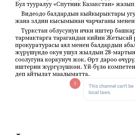
Бул тууралуу «Спутник Казакстан» жазып
Видеодо балдардын кыйкырыктары угу
жана элдин кысымынан чарчаганы менен 
Түркстан облусунун ички иштер башк
тармактарга тарагандан кийин Жетысай
прокуратурасы аял менен балдардын аба
жүрүшүндө окуя ушул жылдын 28-мартынд
соолугуна коркунуч жок. Өрт дароо өчүр
иштерин жүргүзүшкөн. Үй-бүлө компетен
деп айтылат маалыматта.