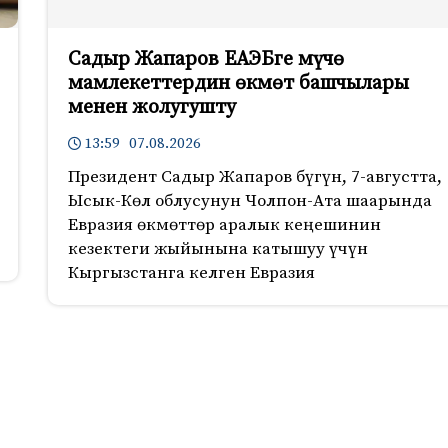
Садыр Жапаров ЕАЭБге мүчө
мамлекеттердин өкмөт башчылары
менен жолугушту
13:59 07.08.2026
Президент Садыр Жапаров бүгүн, 7-августта,
Ысык-Көл облусунун Чолпон-Ата шаарында
Евразия өкмөттөр аралык кеңешинин
кезектеги жыйынына катышуу үчүн
Кыргызстанга келген Евразия