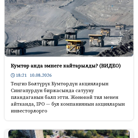
Кумтөр анда эмнеге кайтарылды? (ВИДЕО)
18:21 10.08.2026
Теңгиз Бөлтүрүк Кумтөрдүн акцияларын
Сингапурдун биржасында сатууну
пландаганын балп этти. Жөнөкөй тил менен
айтканда, IPO — бул компаниянын акцияларын
инвесторлорго