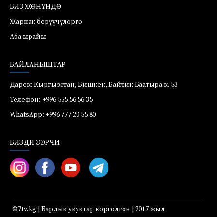
БИЗ ЖӨНҮНДӨ
Жарнак берүүчүлөргө
Аба ырайы
БАЙЛАНЫШТАР
Дарек: Кыргызстан, Бишкек, Байтик Баатыра к. 53
Телефон: +996 555 56 56 35
WhatsApp: +996 777 20 55 80
БИЗДИ ЭЭРЧИ
©7tv.kg | Бардык укуктар корголгон | 2017 жыл