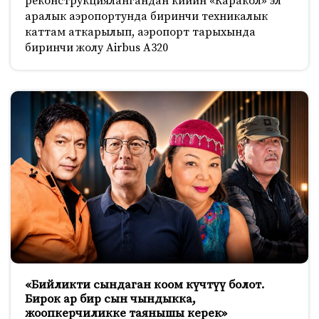
реконструкциялангандан кийин «Каракол» эл
аралык аэропортунда биринчи техникалык
каттам аткарылып, аэропорт тарыхында
биринчи жолу Airbus A320
«Бийликти сындаган коом күчтүү болот.
Бирок ар бир сын чындыкка,
жоопкерчиликке таянышы керек»