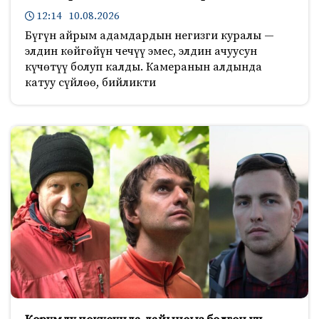
12:14 10.08.2026
Бүгүн айрым адамдардын негизги куралы —
элдин көйгөйүн чечүү эмес, элдин ачуусун
күчөтүү болуп калды. Камеранын алдында
катуу сүйлөө, бийликти