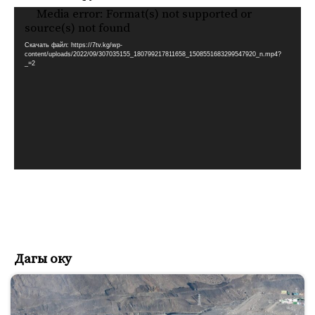
Media error: Format(s) not supported or
Видеоплеер
source(s) not found
Скачать файл: https://7tv.kg/wp-
content/uploads/2022/09/307035155_180799217811658_1508551683299547920_n.mp4?
_=2
Дагы оку