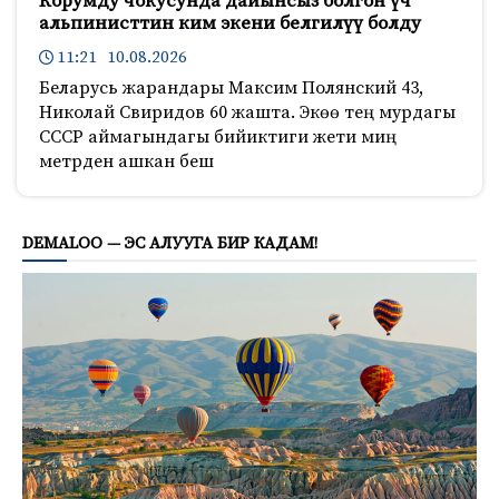
Корумду чокусунда дайынсыз болгон үч
альпинисттин ким экени белгилүү болду
11:21 10.08.2026
Беларусь жарандары Максим Полянский 43,
Николай Свиридов 60 жашта. Экөө тең мурдагы
СССР аймагындагы бийиктиги жети миң
метрден ашкан беш
641
DEMALOO — ЭС АЛУУГА БИР КАДАМ!