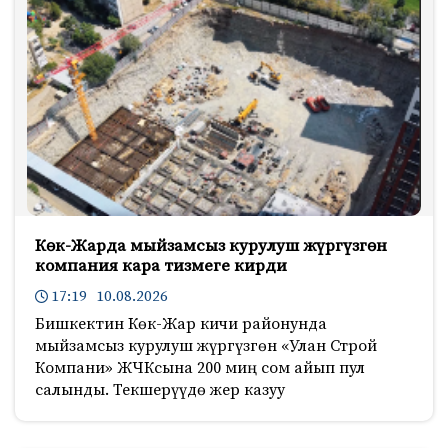
Көк-Жарда мыйзамсыз курулуш жүргүзгөн
компания кара тизмеге кирди
17:19 10.08.2026
Бишкектин Көк-Жар кичи районунда
мыйзамсыз курулуш жүргүзгөн «Улан Строй
Компани» ЖЧКсына 200 миң сом айып пул
салынды. Текшерүүдө жер казуу