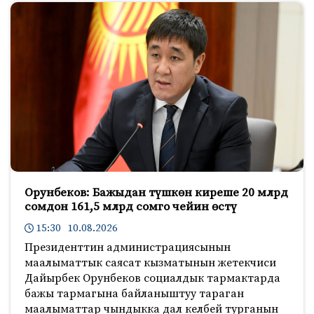
Орунбеков: Бажыдан түшкөн киреше 20 млрд
сомдон 161,5 млрд сомго чейин өстү
15:30 10.08.2026
Президенттин администрациясынын
маалыматтык саясат кызматынын жетекчиси
Дайырбек Орунбеков социалдык тармактарда
бажы тармагына байланыштуу тараган
маалыматтар чындыкка дал келбей турганын