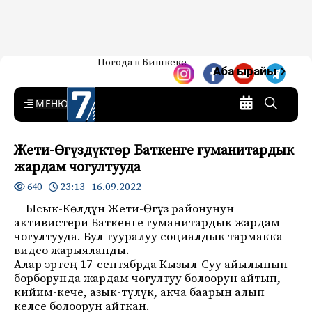
Жаңылыктар — Кыргызстан
Погода в Бишкеке
7-канал. Жаңылыктар —
Аба ырайы
Кыргызстан
MENU
Жети-Өгүздүктөр Баткенге гуманитардык
жардам чогултууда
23:13 16.09.2022
640
Ысык-Көлдүн Жети-Өгүз районунун
активистери Баткенге гуманитардык жардам
чогултууда. Бул тууралуу социалдык тармакка
видео жарыяланды.
Алар эртең 17-сентябрда Кызыл-Суу айылынын
борборунда жардам чогултуу болоорун айтып,
кийим-кече, азык-түлүк, акча баарын алып
келсе болоорун айткан.