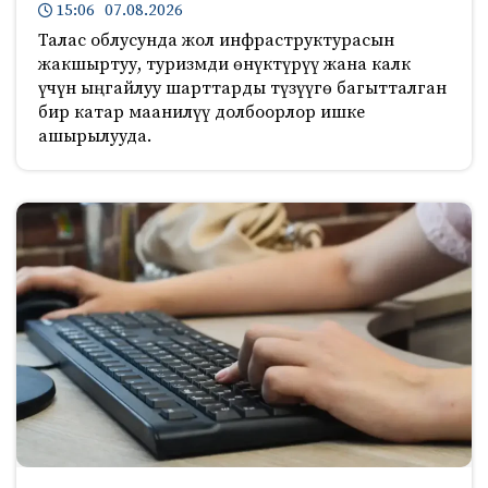
15:06 07.08.2026
Талас облусунда жол инфраструктурасын
жакшыртуу, туризмди өнүктүрүү жана калк
үчүн ыңгайлуу шарттарды түзүүгө багытталган
бир катар маанилүү долбоорлор ишке
ашырылууда.