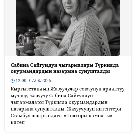
Сабина Сайгундун чыгармалары Түркияда
окурмандардын назарына сунушталды
12:00 07.08.2026
Кыргызстандын Жазуучулар союзунун ардактуу
мүчөсү, жазуучу Сабина Сайгундун
чыгармалары Түркияда окурмандардын
назарына сунушталды. Жазуучунун китептери
Стамбул шаарындагы «Полторы комнаты»
китеп
211