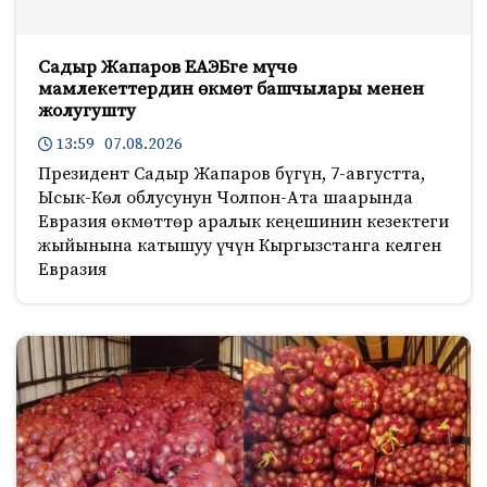
Садыр Жапаров ЕАЭБге мүчө
мамлекеттердин өкмөт башчылары менен
жолугушту
13:59 07.08.2026
Президент Садыр Жапаров бүгүн, 7-августта,
Ысык-Көл облусунун Чолпон-Ата шаарында
Евразия өкмөттөр аралык кеңешинин кезектеги
жыйынына катышуу үчүн Кыргызстанга келген
Евразия