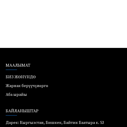
МААЛЫМАТ
БИЗ ЖӨНҮНДӨ
Жарнак берүүчүлөргө
Аба ырайы
БАЙЛАНЫШТАР
Дарек: Кыргызстан, Бишкек, Байтик Баатыра к. 53