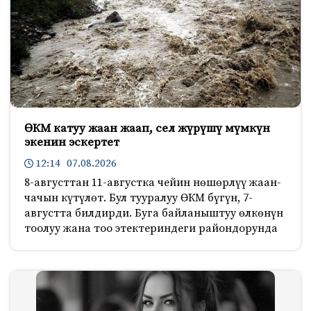
ӨКМ катуу жаан жаап, сел жүрүшү мүмкүн
экенин эскертет
12:14 07.08.2026
8-августтан 11-августка чейин нөшөрлүү жаан-
чачын күтүлөт. Бул тууралуу ӨКМ бүгүн, 7-
августта билдирди. Буга байланыштуу өлкөнүн
тоолуу жана тоо этектериндеги райондорунда