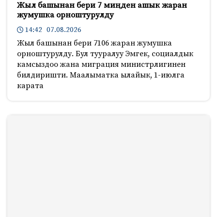
Жыл башынан бери 7 миңден ашык жаран
жумушка орноштурулду
14:42 07.08.2026
Жыл башынан бери 7106 жаран жумушка
орноштурулду. Бул тууралуу Эмгек, социалдык
камсыздоо жана миграция министрлигинен
билдиришти. Маалыматка ылайык, 1-июлга
карата