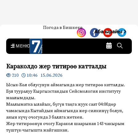
Жаңылыктар — Кыргызстан
Погода в Бишкеке
7-канал. Жаңылыктар —
Аба ырайы
Кыргызстан
MENU
Караколдо жер титирөө катталды
10:46 15.06.2026
210
Ысык-Көл облусунун аймагында жер титирөө катталды.
Бул тууралуу Кыргызстандын Сейсмология институту
маалымдады.
Маалыматка ылайык, бүгүн таңга жуук саат 04:00дөр
чамасында Кытайдын аймагында жер силкинүү болуп,
анын күчү очогунда 3 баллга жеткен.
Жер титирөөнүн очогу Каракол шаарынан 143 чакырым
түштүк-чыгышта жайгашкан.