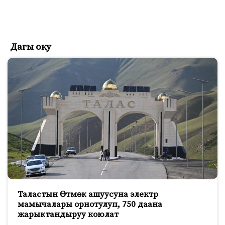
Дагы оку
Таластын Өтмөк ашуусуна электр
мамычалары орнотулуп, 750 даана
жарыктандыруу коюлат