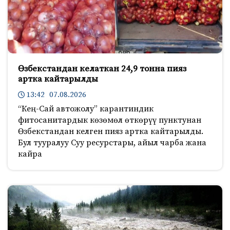
Өзбекстандан келаткан 24,9 тонна пияз
артка кайтарылды
13:42 07.08.2026
“Кең-Сай автожолу” карантиндик
фитосанитардык көзөмөл өткөрүү пунктунан
Өзбекстандан келген пияз артка кайтарылды.
Бул тууралуу Суу ресурстары, айыл чарба жана
кайра