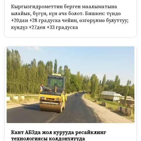
Кыргызгидрометтин берген маалыматына
ылайык, бүгүн, күн ачк болот. Бишкек: түндө
+20дан +28 градуска чейин, өзгөрүлмө булуттуу;
күндүз +27ден +33 градуска
Кант АБЗда жол курууда ресайклинг
технологиясы колдонулууда