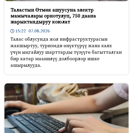
Таластын Өтмөк ашуусуна электр
мамычалары орнотулуп, 750 даана
жарыктандыруу коюлат
15:22 07.08.2026
Талас облусунда жол инфраструктурасын
жакшыртуу, туризмди өнүктүрүү жана калк
үчүн ыңгайлуу шарттарды түзүүгө багытталган
бир катар маанилүү долбоорлор ишке
ашырылууда.