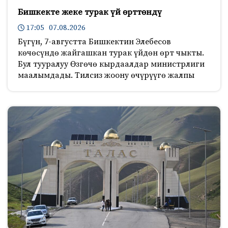
Бишкекте жеке турак үй өрттөндү
17:05 07.08.2026
Бүгүн, 7-августта Бишкектин Элебесов
көчөсүндө жайгашкан турак үйдөн өрт чыкты.
Бул тууралуу Өзгөчө кырдаалдар министрлиги
маалымдады. Тилсиз жоону өчүрүүгө жалпы