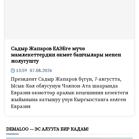
Садыр Жапаров ЕАЭБге мүчө
мамлекеттердин өкмөт башчылары менен
жолугушту
13:59 07.08.2026
Президент Садыр Жапаров бүгүн, 7-августта,
Ысык-Көл облусунун Чолпон-Ата шаарында
Евразия өкмөттөр аралык кеңешинин кезектеги
жыйынына катышуу үчүн Кыргызстанга келген
Евразия
181
DEMALOO — ЭС АЛУУГА БИР КАДАМ!