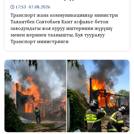
17:53 07.08.2026
Транспорт жана коммуникациялар министри
Талантбек Солтобаев Кант асфальт-бетон
заводундагы жол куруу иштеринин жүрүшү
менен жеринен таанышты. Бул тууралуу
Транспорт министрлиги