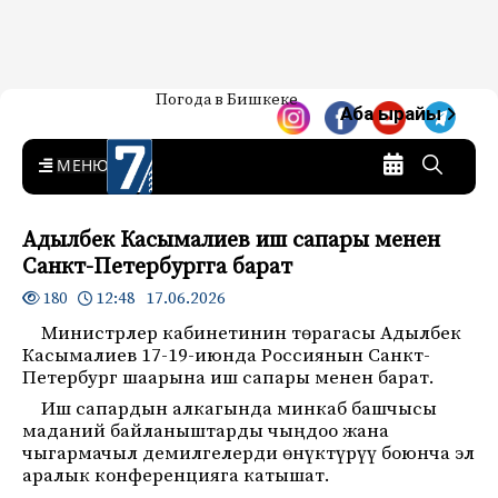
Жаңылыктар — Кыргызстан
Погода в Бишкеке
7-канал. Жаңылыктар —
Аба ырайы
Кыргызстан
MENU
Адылбек Касымалиев иш сапары менен
Санкт-Петербургга барат
12:48 17.06.2026
180
Министрлер кабинетинин төрагасы Адылбек
Касымалиев 17-19-июнда Россиянын Санкт-
Петербург шаарына иш сапары менен барат.
Иш сапардын алкагында минкаб башчысы
маданий байланыштарды чыңдоо жана
чыгармачыл демилгелерди өнүктүрүү боюнча эл
аралык конференцияга катышат.