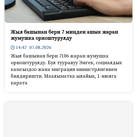
Жыл башынан бери 7 миңден ашык жаран
жумушка орноштурулду
14:42 07.08.2026
Жыл башынан бери 7106 жаран жумушка
орноштурулду. Бул тууралуу Эмгек, социалдык
камсыздоо жана миграция министрлигинен
билдиришти. Маалыматка ылайык, 1-июлга
карата