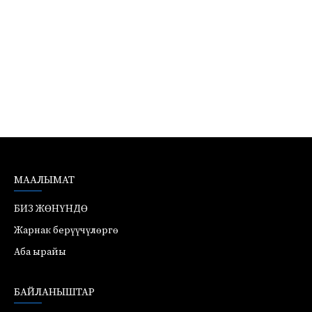
МААЛЫМАТ
БИЗ ЖӨНҮНДӨ
Жарнак берүүчүлөргө
Аба ырайы
БАЙЛАНЫШТАР