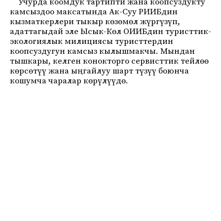
Учурда коомдук тартипти жана коопсуздукту
камсыздоо максатында Ак-Суу РИИБдин
кызматкерлери тыкыр көзөмөл жүргүзүп,
адаттагыдай эле Ысык-Көл ОИИБдин туристтик-
экологиялык милициясы туристтердин
коопсуздугун камсыз кылышмакчы. Мындан
тышкары, келген конокторго сервисттик тейлөө
көрсөтүү жана ыңгайлуу шарт түзүү боюнча
кошумча чаралар көрүлүүдө.