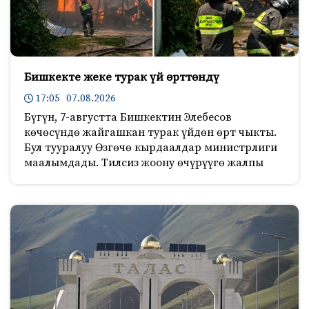
Бишкекте жеке турак үй өрттөндү
17:05 07.08.2026
Бүгүн, 7-августта Бишкектин Элебесов
көчөсүндө жайгашкан турак үйдөн өрт чыкты.
Бул тууралуу Өзгөчө кырдаалдар министрлиги
маалымдады. Тилсиз жоону өчүрүүгө жалпы