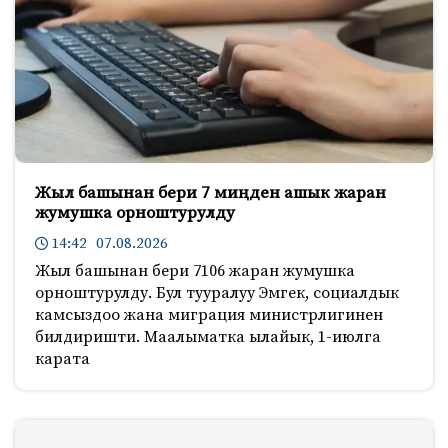
Жыл башынан бери 7 миңден ашык жаран
жумушка орноштурулду
14:42 07.08.2026
Жыл башынан бери 7106 жаран жумушка
орноштурулду. Бул тууралуу Эмгек, социалдык
камсыздоо жана миграция министрлигинен
билдиришти. Маалыматка ылайык, 1-июлга
карата