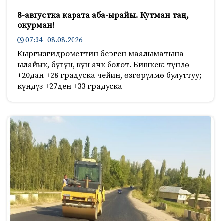
8-августка карата аба-ырайы. Кутман таң,
окурман!
07:34 08.08.2026
Кыргызгидрометтин берген маалыматына
ылайык, бүгүн, күн ачк болот. Бишкек: түндө
+20дан +28 градуска чейин, өзгөрүлмө булуттуу;
күндүз +27ден +33 градуска