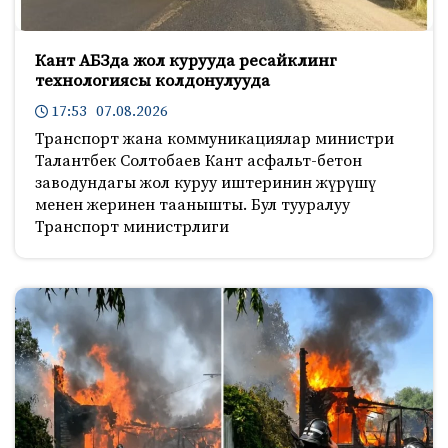
Кант АБЗда жол курууда ресайклинг
технологиясы колдонулууда
17:53 07.08.2026
Транспорт жана коммуникациялар министри
Талантбек Солтобаев Кант асфальт-бетон
заводундагы жол куруу иштеринин жүрүшү
менен жеринен таанышты. Бул тууралуу
Транспорт министрлиги