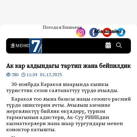
Жаңылыктар — Кыргызстан
Погода в Бишкеке
7-канал. Жаңылыктар —
Аба ырайы
Кыргызстан
MENU
Ак кар алдындагы тартип жана бейпилдик
11:34 01.12.2025
280
30-ноябрда Каракол шаарында кышкы
туристтик сезон салтанаттуу түрдө ачылды.
Каракол тоо лыжа базасы жаңы сезонго расмий
түрдө эшиктерин ачты. Ачылыш аземине
жергиликтүү бийлик өкүлдөрү, туризм
тармагынын адистери, Ак-Суу РИИБдин
кызматкерлери жана шаар тургундары менен
коноктор катышты.