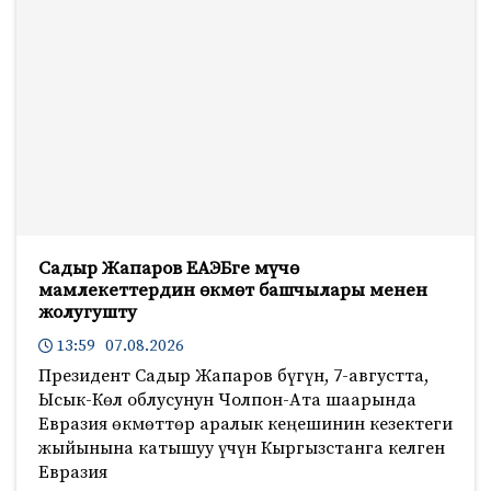
Садыр Жапаров ЕАЭБге мүчө
мамлекеттердин өкмөт башчылары менен
жолугушту
13:59 07.08.2026
Президент Садыр Жапаров бүгүн, 7-августта,
Ысык-Көл облусунун Чолпон-Ата шаарында
Евразия өкмөттөр аралык кеңешинин кезектеги
жыйынына катышуу үчүн Кыргызстанга келген
Евразия