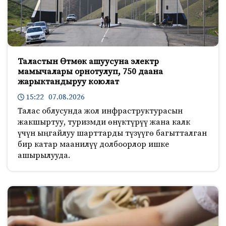
Таластын Өтмөк ашуусуна электр
мамычалары орнотулуп, 750 даана
жарыктандыруу коюлат
15:22 07.08.2026
Талас облусунда жол инфраструктурасын
жакшыртуу, туризмди өнүктүрүү жана калк
үчүн ыңгайлуу шарттарды түзүүгө багытталган
бир катар маанилүү долбоорлор ишке
ашырылууда.