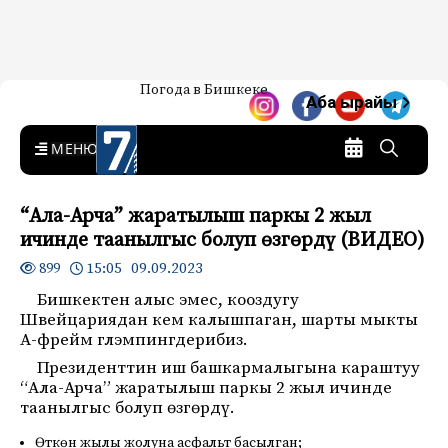
Жаңылыктар — Кыргызстан
Погода в Бишкеке
7-канал. Жаңылыктар —
Аба ырайы
Кыргызстан
MENU
“Ала-Арча” жаратылыш паркы 2 жыл
ичинде таанылгыс болуп өзгөрдү (ВИДЕО)
15:05 09.09.2023
899
Бишкектен алыс эмес, кооздугу
Швейцариядан кем калышпаган, шарты мыкты
А-фрейм глэмпингдерибиз.
Президенттин иш башкармалыгына караштуу
“Ала-Арча” жаратылыш паркы 2 жыл ичинде
таанылгыс болуп өзгөрдү.
Өткөн жылы жолуна асфальт басылган;