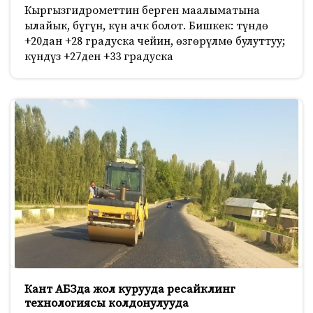
Кыргызгидрометтин берген маалыматына
ылайык, бүгүн, күн ачк болот. Бишкек: түндө
+20дан +28 градуска чейин, өзгөрүлмө булуттуу;
күндүз +27ден +33 градуска
Кант АБЗда жол курууда ресайклинг
технологиясы колдонулууда