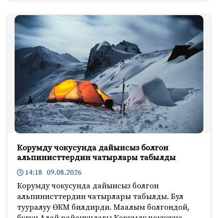
Корумду чокусунда дайынсыз болгон
альпинисттердин чатырлары табылды
14:18 09.08.2026
Корумду чокусунда дайынсыз болгон
альпинисттердин чатырлары табылды. Бул
тууралуу ӨКМ билдирди. Маалым болгондой,
бүгүн Алай районундагы Корумду чокусуна