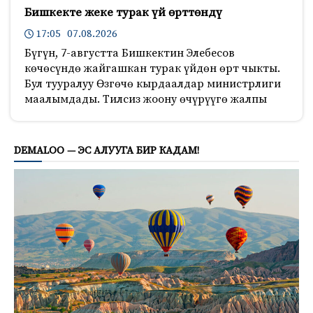
Бишкекте жеке турак үй өрттөндү
17:05 07.08.2026
Бүгүн, 7-августта Бишкектин Элебесов
көчөсүндө жайгашкан турак үйдөн өрт чыкты.
Бул тууралуу Өзгөчө кырдаалдар министрлиги
маалымдады. Тилсиз жоону өчүрүүгө жалпы
900
DEMALOO — ЭС АЛУУГА БИР КАДАМ!