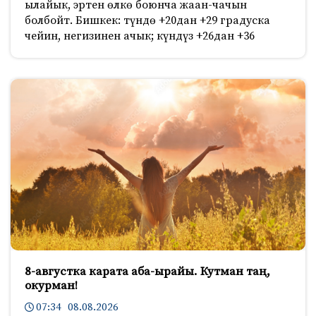
ылайык, эртен өлкө боюнча жаан-чачын
болбойт. Бишкек: түндө +20дан +29 градуска
чейин, негизинен ачык; күндүз +26дан +36
8-августка карата аба-ырайы. Кутман таң,
окурман!
07:34 08.08.2026