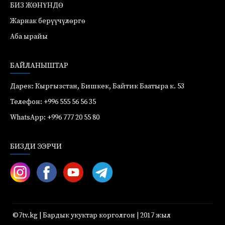
БИЗ ЖӨНҮНДӨ
Жарнак берүүчүлөргө
Аба ырайы
БАЙЛАНЫШТАР
Дарек: Кыргызстан, Бишкек, Байтик Баатыра к. 53
Телефон: +996 555 56 56 35
WhatsApp: +996 777 20 55 80
БИЗДИ ЭЭРЧИ
©7tv.kg | Бардык укуктар корголгон | 2017 жыл