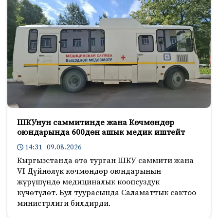
ШКУнун саммитинде жана Көчмөндөр
оюндарында 600дөн ашык медик иштейт
14:31 09.08.2026
Кыргызстанда өтө турган ШКУ саммити жана
VI Дүйнөлүк көчмөндөр оюндарынын
жүрүшүндө медициналык коопсуздук
күчөтүлөт. Бул туурасында Саламаттык сактоо
министрлиги билдирди.