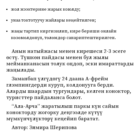
жол жээктерине жарык коюлду;
унаа токтотуучу жайлары кеңейтилген;
жаңы тартип киргизилип, кире бериши онлайн
көзөмөлдөнүп, төлөмдөр санариптештирилген.
Анын натыйжасы менен кирешеси 2-3 эсеге
өстү. Түшкөн пайдасы менен бул жылы
мейманканасын толук оңдоп, эски имараттарды
жаңылады.
Заманбап үлгүдөгү 24 даана А-фрейм
глэмпингдерди куруп, колдонууга берди.
Аларды шаардын тургундары, келген коноктор,
туристтер пайдаланса болот.
“Ала-Арча” жаратылыш паркы күн сайын
конокторду жогорку деңгээлде күтүү
мүмкүнчүлүктөрү кеңейип баратат.
Автор: Элмира Шерипова