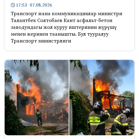
17:53 07.08.2026
Транспорт жана коммуникациялар министри
Талантбек Солтобаев Кант асфальт-бетон
заводундагы жол куруу иштеринин жүрүшү
менен жеринен таанышты. Бул тууралуу
Транспорт министрлиги