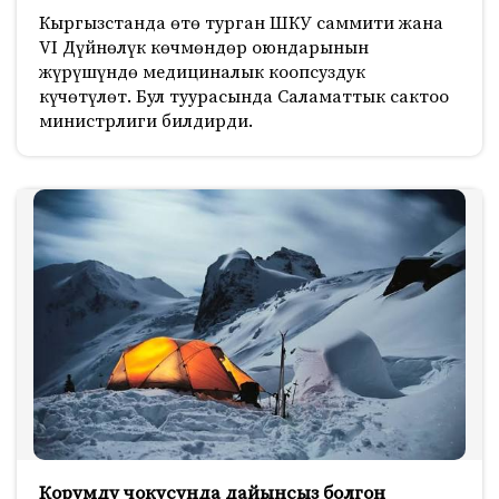
Кыргызстанда өтө турган ШКУ саммити жана
VI Дүйнөлүк көчмөндөр оюндарынын
жүрүшүндө медициналык коопсуздук
күчөтүлөт. Бул туурасында Саламаттык сактоо
министрлиги билдирди.
Корумду чокусунда дайынсыз болгон