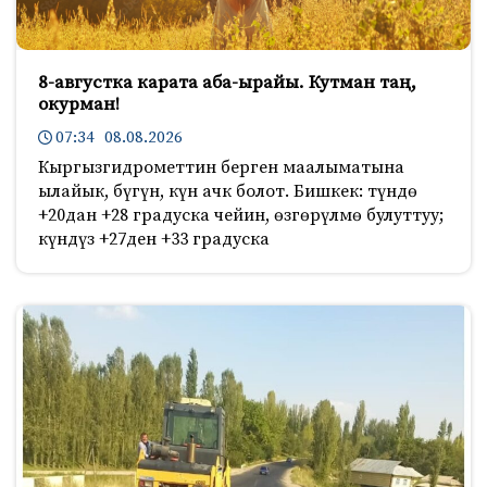
8-августка карата аба-ырайы. Кутман таң,
окурман!
07:34 08.08.2026
Кыргызгидрометтин берген маалыматына
ылайык, бүгүн, күн ачк болот. Бишкек: түндө
+20дан +28 градуска чейин, өзгөрүлмө булуттуу;
күндүз +27ден +33 градуска