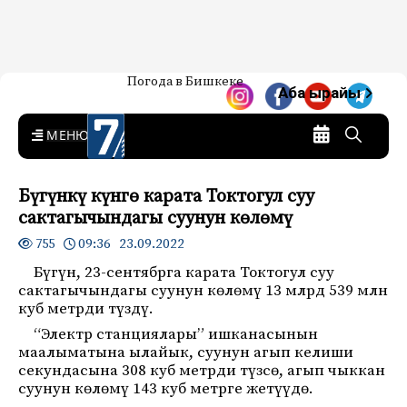
Жаңылыктар — Кыргызстан
Погода в Бишкеке
7-канал. Жаңылыктар —
Аба ырайы
Кыргызстан
MENU
Бүгүнкү күнгө карата Токтогул суу
сактагычындагы суунун көлөмү
09:36 23.09.2022
755
Бүгүн, 23-сентябрга карата Токтогул суу
сактагычындагы суунун көлөмү 13 млрд 539 млн
куб метрди түздү.
“Электр станциялары” ишканасынын
маалыматына ылайык, суунун агып келиши
секундасына 308 куб метрди түзсө, агып чыккан
суунун көлөмү 143 куб метрге жетүүдө.