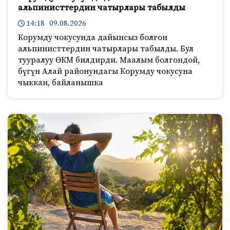
альпинисттердин чатырлары табылды
14:18 09.08.2026
Корумду чокусунда дайынсыз болгон
альпинисттердин чатырлары табылды. Бул
тууралуу ӨКМ билдирди. Маалым болгондой,
бүгүн Алай районундагы Корумду чокусуна
чыккан, байланышка