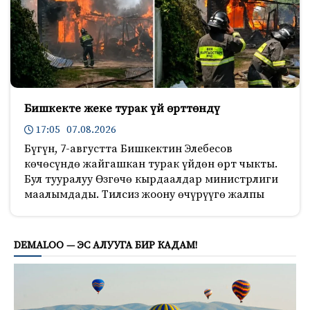
Бишкекте жеке турак үй өрттөндү
17:05 07.08.2026
Бүгүн, 7-августта Бишкектин Элебесов
көчөсүндө жайгашкан турак үйдөн өрт чыкты.
Бул тууралуу Өзгөчө кырдаалдар министрлиги
маалымдады. Тилсиз жоону өчүрүүгө жалпы
756
DEMALOO — ЭС АЛУУГА БИР КАДАМ!