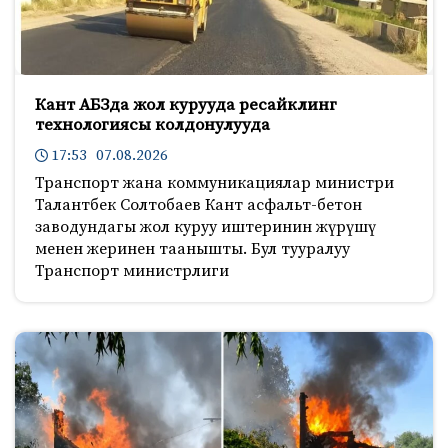
Кант АБЗда жол курууда ресайклинг
технологиясы колдонулууда
17:53 07.08.2026
Транспорт жана коммуникациялар министри
Талантбек Солтобаев Кант асфальт-бетон
заводундагы жол куруу иштеринин жүрүшү
менен жеринен таанышты. Бул тууралуу
Транспорт министрлиги