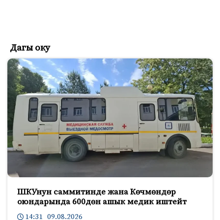
Дагы оку
ШКУнун саммитинде жана Көчмөндөр
оюндарында 600дөн ашык медик иштейт
14:31 09.08.2026