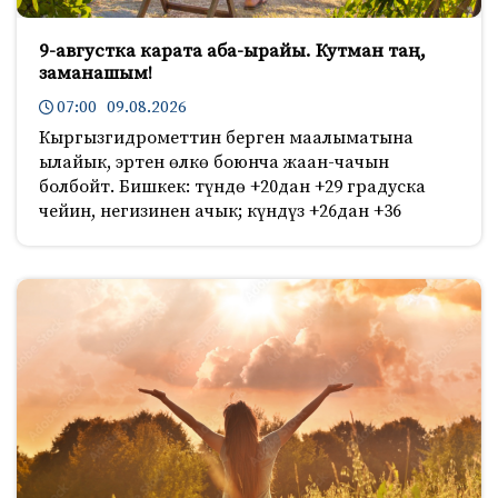
9-августка карата аба-ырайы. Кутман таң,
заманашым!
07:00 09.08.2026
Кыргызгидрометтин берген маалыматына
ылайык, эртен өлкө боюнча жаан-чачын
болбойт. Бишкек: түндө +20дан +29 градуска
чейин, негизинен ачык; күндүз +26дан +36