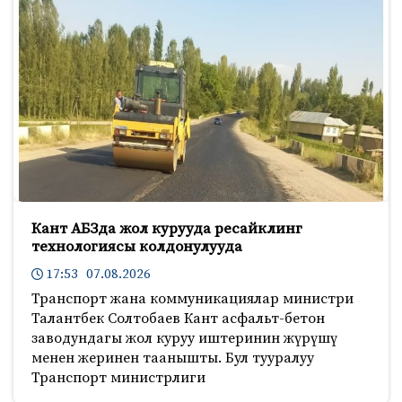
Кант АБЗда жол курууда ресайклинг
технологиясы колдонулууда
17:53 07.08.2026
Транспорт жана коммуникациялар министри
Талантбек Солтобаев Кант асфальт-бетон
заводундагы жол куруу иштеринин жүрүшү
менен жеринен таанышты. Бул тууралуу
Транспорт министрлиги