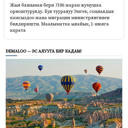
Жыл башынан бери 7106 жаран жумушка
орноштурулду. Бул тууралуу Эмгек, социалдык
камсыздоо жана миграция министрлигинен
билдиришти. Маалыматка ылайык, 1-июлга
карата
211
DEMALOO — ЭС АЛУУГА БИР КАДАМ!