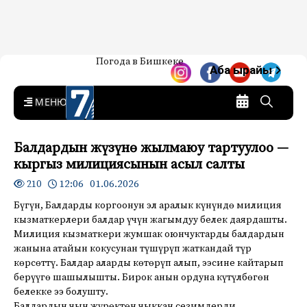
Жаңылыктар — Кыргызстан
Погода в Бишкеке
7-канал. Жаңылыктар —
Аба ырайы
Кыргызстан
MENU
Балдардын жүзүнө жылмаюу тартуулоо —
кыргыз милициясынын асыл салты
12:06 01.06.2026
210
Бүгүн, Балдарды коргоонун эл аралык күнүндө милиция
кызматкерлери балдар үчүн жагымдуу белек даярдашты.
Милиция кызматкери жумшак оюнчуктарды балдардын
жанына атайын кокусунан түшүрүп жаткандай түр
көрсөттү. Балдар аларды көтөрүп алып, ээсине кайтарып
берүүгө шашылышты. Бирок анын ордуна күтүлбөгөн
белекке ээ болушту.
Балдардын чын жүрөктөн чыккан сезимдерди,