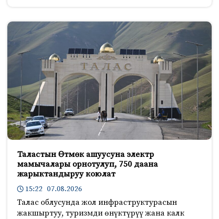
Таластын Өтмөк ашуусуна электр
мамычалары орнотулуп, 750 даана
жарыктандыруу коюлат
15:22 07.08.2026
Талас облусунда жол инфраструктурасын
жакшыртуу, туризмди өнүктүрүү жана калк