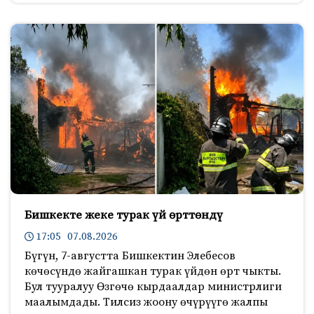
Бишкекте жеке турак үй өрттөндү
17:05 07.08.2026
Бүгүн, 7-августта Бишкектин Элебесов
көчөсүндө жайгашкан турак үйдөн өрт чыкты.
Бул тууралуу Өзгөчө кырдаалдар министрлиги
маалымдады. Тилсиз жоону өчүрүүгө жалпы