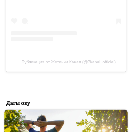
Публикация от Жетинчи Канал (@7kanal_official)
Дагы оку