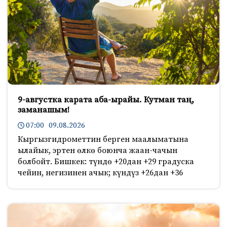
9-августка карата аба-ырайы. Кутман таң,
заманашым!
07:00 09.08.2026
Кыргызгидрометтин берген маалыматына
ылайык, эртен өлкө боюнча жаан-чачын
болбойт. Бишкек: түндө +20дан +29 градуска
чейин, негизинен ачык; күндүз +26дан +36