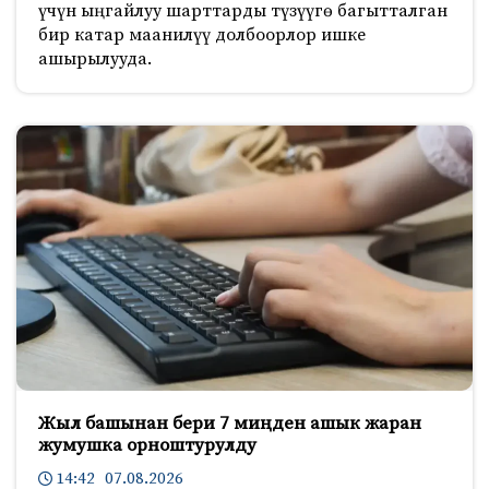
үчүн ыңгайлуу шарттарды түзүүгө багытталган
бир катар маанилүү долбоорлор ишке
ашырылууда.
Жыл башынан бери 7 миңден ашык жаран
жумушка орноштурулду
14:42 07.08.2026