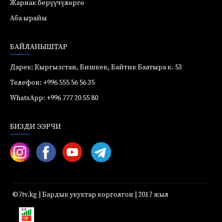
Жарнак берүүчүлөргө
Аба ырайы
БАЙЛАНЫШТАР
Дарек: Кыргызстан, Бишкек, Байтик Баатыра к. 53
Телефон: +996 555 56 56 35
WhatsApp: +996 777 20 55 80
БИЗДИ ЭЭРЧИ
©7tv.kg | Бардык укуктар корголгон | 2017 жыл