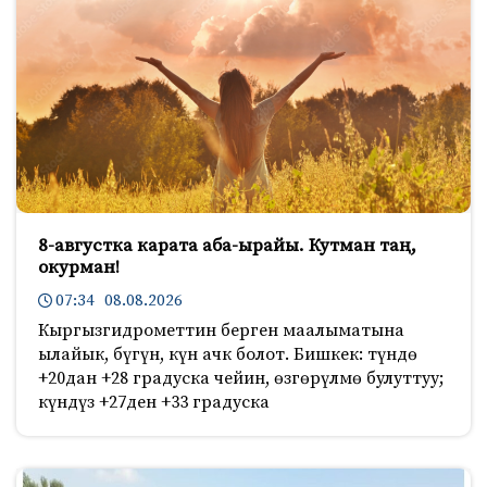
8-августка карата аба-ырайы. Кутман таң,
окурман!
07:34 08.08.2026
Кыргызгидрометтин берген маалыматына
ылайык, бүгүн, күн ачк болот. Бишкек: түндө
+20дан +28 градуска чейин, өзгөрүлмө булуттуу;
күндүз +27ден +33 градуска