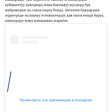
кубанычтуу күлкүлөрү жана бактылуу жүздөрү бул
майрамдын эң сонун көркү болду. Анткени балдардын
жүрөгүндө эң жылуу эстеликтерди дал ошол көңүл буруу,
камкордук жана жакшылык жаратат.
Посмотреть эту публикацию в Instagram