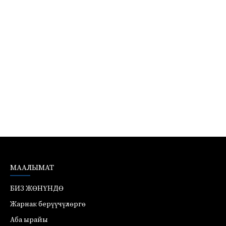
МААЛЫМАТ
БИЗ ЖӨНҮНДӨ
Жарнак берүүчүлөргө
Аба ырайы