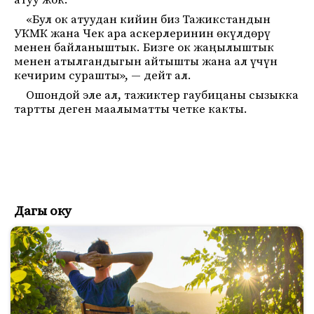
атуу жок.
«Бул ок атуудан кийин биз Тажикстандын
УКМК жана Чек ара аскерлеринин өкүлдөрү
менен байланыштык. Бизге ок жаңылыштык
менен атылгандыгын айтышты жана ал үчүн
кечирим сурашты», — дейт ал.
Ошондой эле ал, тажиктер гаубицаны сызыкка
тартты деген маалыматты четке какты.
Дагы оку