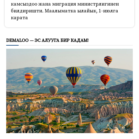
камсыздоо жана миграция министрлигинен
билдиришти. Маалыматка ылайык, 1-июлга
карата
3217
DEMALOO — ЭС АЛУУГА БИР КАДАМ!