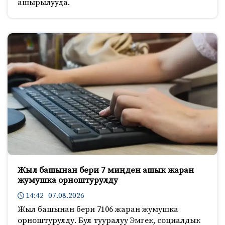
ашырылууда.
Жыл башынан бери 7 миңден ашык жаран
жумушка орноштурулду
14:42 07.08.2026
Жыл башынан бери 7106 жаран жумушка
орноштурулду. Бул тууралуу Эмгек, социалдык