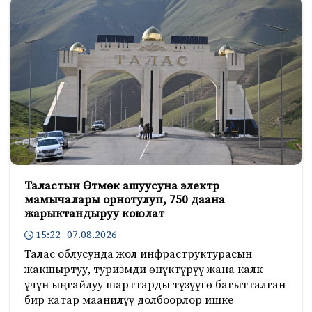
Таластын Өтмөк ашуусуна электр
мамычалары орнотулуп, 750 даана
жарыктандыруу коюлат
15:22 07.08.2026
Талас облусунда жол инфраструктурасын
жакшыртуу, туризмди өнүктүрүү жана калк
үчүн ыңгайлуу шарттарды түзүүгө багытталган
бир катар маанилүү долбоорлор ишке