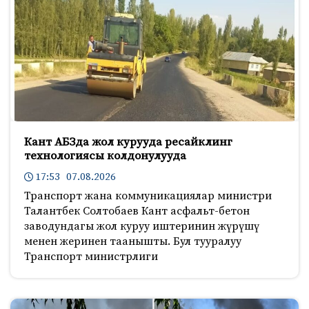
Кант АБЗда жол курууда ресайклинг
технологиясы колдонулууда
17:53 07.08.2026
Транспорт жана коммуникациялар министри
Талантбек Солтобаев Кант асфальт-бетон
заводундагы жол куруу иштеринин жүрүшү
менен жеринен таанышты. Бул тууралуу
Транспорт министрлиги