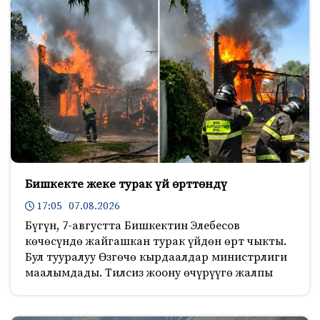
Бишкекте жеке турак үй өрттөндү
17:05 07.08.2026
Бүгүн, 7-августта Бишкектин Элебесов
көчөсүндө жайгашкан турак үйдөн өрт чыкты.
Бул тууралуу Өзгөчө кырдаалдар министрлиги
маалымдады. Тилсиз жоону өчүрүүгө жалпы