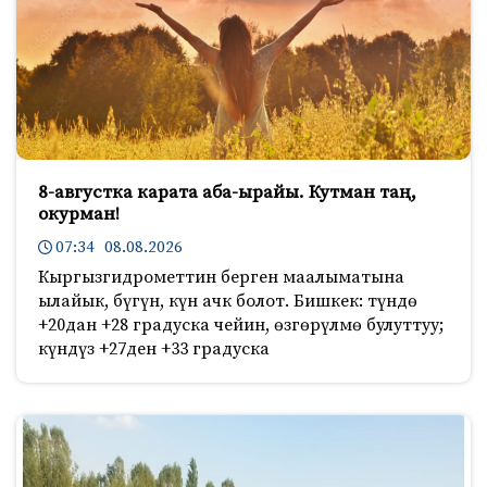
8-августка карата аба-ырайы. Кутман таң,
окурман!
07:34 08.08.2026
Кыргызгидрометтин берген маалыматына
ылайык, бүгүн, күн ачк болот. Бишкек: түндө
+20дан +28 градуска чейин, өзгөрүлмө булуттуу;
күндүз +27ден +33 градуска