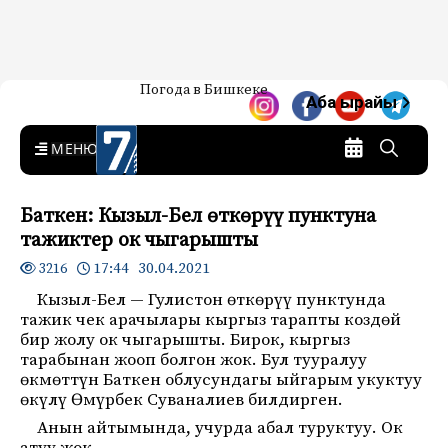
Жаңылыктар — Кыргызстан
Погода в Бишкеке
7-канал. Жаңылыктар —
Аба ырайы
Кыргызстан
MENU
Баткен: Кызыл-Бел өткөрүү пунктуна
тажиктер ок чыгарышты
17:44 30.04.2021
3216
Кызыл-Бел — Гулистон өткөрүү пунктунда
тажик чек арачылары кыргыз тарапты коздөй
бир жолу ок чыгарышты. Бирок, кыргыз
тарабынан жооп болгон жок. Бул тууралуу
өкмөттүн Баткен облусундагы ыйгарым укуктуу
өкүлү Өмүрбек Суваналиев билдирген.
Анын айтымында, учурда абал туруктуу. Ок