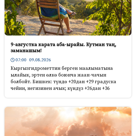
9-августка карата аба-ырайы. Кутман таң,
заманашым!
07:00 09.08.2026
Кыргызгидрометтин берген маалыматына
ылайык, эртен өлкө боюнча жаан-чачын
болбойт. Бишкек: түндө +20дан +29 градуска
чейин, негизинен ачык; күндүз +26дан +36