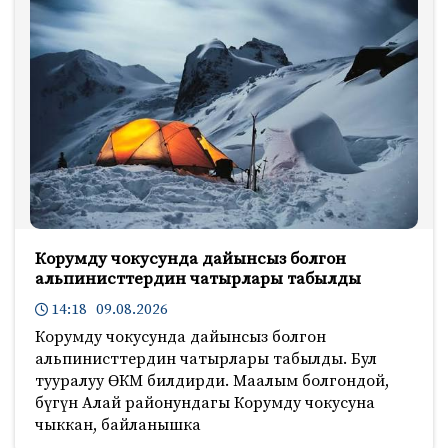
Корумду чокусунда дайынсыз болгон
альпинисттердин чатырлары табылды
14:18 09.08.2026
Корумду чокусунда дайынсыз болгон
альпинисттердин чатырлары табылды. Бул
тууралуу ӨКМ билдирди. Маалым болгондой,
бүгүн Алай районундагы Корумду чокусуна
чыккан, байланышка