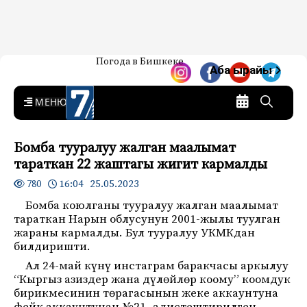
Жаңылыктар — Кыргызстан
Погода в Бишкеке
7-канал. Жаңылыктар —
Аба ырайы
Кыргызстан
MENU
Бомба тууралуу жалган маалымат
тараткан 22 жаштагы жигит кармалды
16:04 25.05.2023
780
Бомба коюлганы тууралуу жалган маалымат
тараткан Нарын облусунун 2001-жылы туулган
жараны кармалды. Бул тууралуу УКМКдан
билдиришти.
Ал 24-май күнү инстаграм баракчасы аркылуу
“Кыргыз азиздер жана дүлөйлөр коому” коомдук
бирикмесинин төрагасынын жеке аккаунтуна