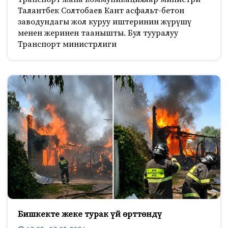
Талантбек Солтобаев Кант асфальт-бетон
заводундагы жол куруу иштеринин жүрүшү
менен жеринен таанышты. Бул тууралуу
Транспорт министрлиги
Бишкекте жеке турак үй өрттөндү