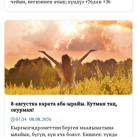
чейин, негизинен ачык; күндүз +26дан +36
8-августка карата аба-ырайы. Кутман таң,
окурман!
07:34 08.08.2026
Кыргызгидрометтин берген маалыматына
ылайык, бүгүн, күн ачк болот. Бишкек: түндө