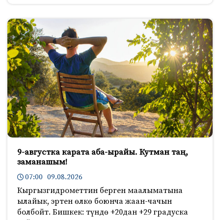
9-августка карата аба-ырайы. Кутман таң,
заманашым!
07:00 09.08.2026
Кыргызгидрометтин берген маалыматына
ылайык, эртен өлкө боюнча жаан-чачын
болбойт. Бишкек: түндө +20дан +29 градуска