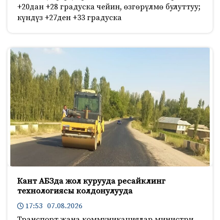
+20дан +28 градуска чейин, өзгөрүлмө булуттуу;
күндүз +27ден +33 градуска
Кант АБЗда жол курууда ресайклинг
технологиясы колдонулууда
17:53 07.08.2026
Транспорт жана коммуникациялар министри