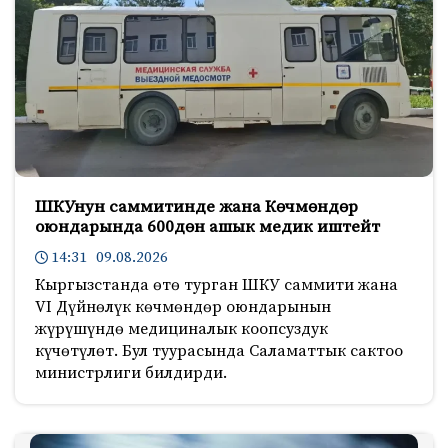
ШКУнун саммитинде жана Көчмөндөр
оюндарында 600дөн ашык медик иштейт
14:31 09.08.2026
Кыргызстанда өтө турган ШКУ саммити жана
VI Дүйнөлүк көчмөндөр оюндарынын
жүрүшүндө медициналык коопсуздук
күчөтүлөт. Бул туурасында Саламаттык сактоо
министрлиги билдирди.