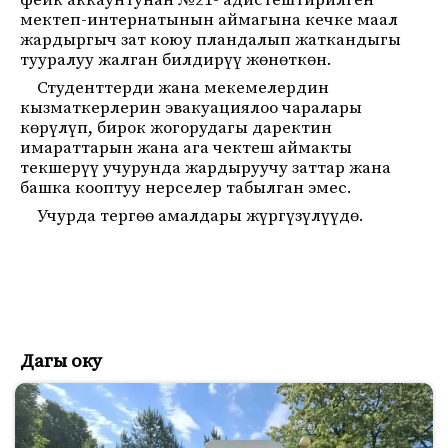
фейк аккаунтунан №21- адистештирилген
мектеп-интернатынын аймагына кечке маал
жардыргыч зат коюу пландалып жаткандыгы
тууралуу жалган билдирүү жөнөткөн.
Студенттерди жана мекемелердин
кызматкерлерин эвакуациялоо чаралары
көрүлүп, бирок жогорудагы даректин
имараттарын жана ага чектеш аймакты
текшерүү учурунда жардыруучу заттар жана
башка кооптуу нерселер табылган эмес.
Учурда тергөө амалдары жүргүзүлүүдө.
Дагы оку