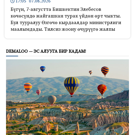
17:05 07.08.2026
Бүгүн, 7-августта Бишкектин Элебесов
көчөсүндө жайгашкан турак үйдөн өрт чыкты.
Бул тууралуу Өзгөчө кырдаалдар министрлиги
маалымдады. Тилсиз жоону өчүрүүгө жалпы
781
DEMALOO — ЭС АЛУУГА БИР КАДАМ!