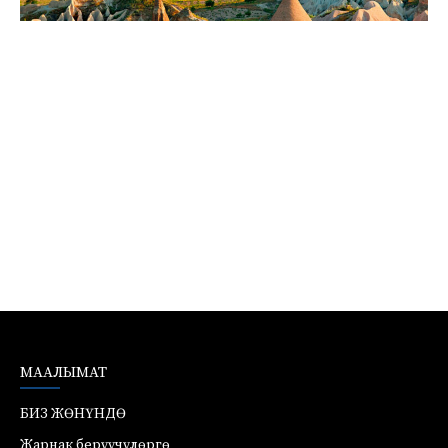
МААЛЫМАТ
БИЗ ЖӨНҮНДӨ
Жарнак берүүчүлөргө