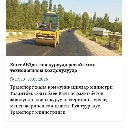
o
r
a
k
s
s
n
i
k
i
Кант АБЗда жол курууда ресайклинг
технологиясы колдонулууда
17:53 07.08.2026
Транспорт жана коммуникациялар министри
Талантбек Солтобаев Кант асфальт-бетон
заводундагы жол куруу иштеринин жүрүшү
менен жеринен таанышты. Бул тууралуу
Транспорт министрлиги