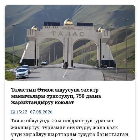
Таластын Өтмөк ашуусуна электр
мамычалары орнотулуп, 750 даана
жарыктандыруу коюлат
15:22 07.08.2026
Талас облусунда жол инфраструктурасын
жакшыртуу, туризмди өнүктүрүү жана калк
үчүн ыңгайлуу шарттарды түзүүгө багытталган