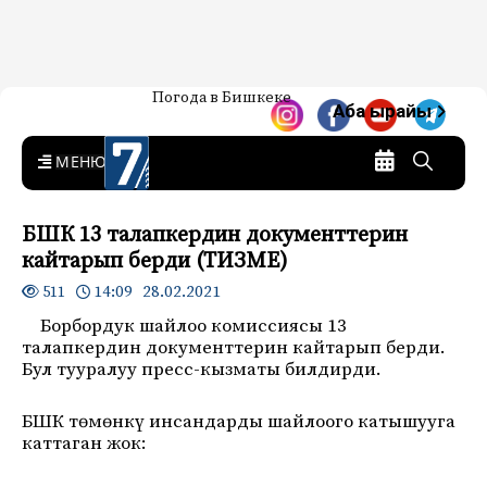
Жаңылыктар — Кыргызстан
Погода в Бишкеке
7-канал. Жаңылыктар —
Аба ырайы
Кыргызстан
MENU
БШК 13 талапкердин документтерин
кайтарып берди (ТИЗМЕ)
14:09 28.02.2021
511
Борбордук шайлоо комиссиясы 13
талапкердин документтерин кайтарып берди.
Бул тууралуу пресс-кызматы билдирди.
БШК төмөнкү инсандарды шайлоого катышууга
каттаган жок: