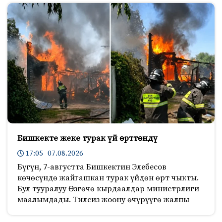
Бишкекте жеке турак үй өрттөндү
17:05 07.08.2026
Бүгүн, 7-августта Бишкектин Элебесов
көчөсүндө жайгашкан турак үйдөн өрт чыкты.
Бул тууралуу Өзгөчө кырдаалдар министрлиги
маалымдады. Тилсиз жоону өчүрүүгө жалпы