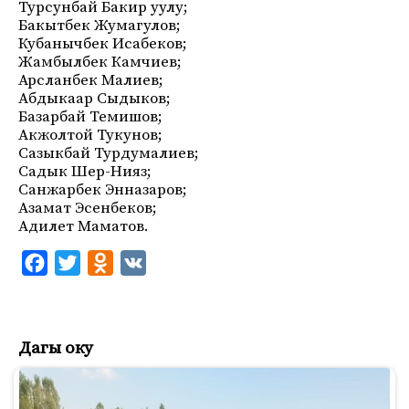
Турсунбай Бакир уулу;
Бакытбек Жумагулов;
Кубанычбек Исабеков;
Жамбылбек Камчиев;
Арсланбек Малиев;
Абдыкаар Сыдыков;
Базарбай Темишов;
Акжолтой Тукунов;
Сазыкбай Турдумалиев;
Садык Шер-Нияз;
Санжарбек Энназаров;
Азамат Эсенбеков;
Адилет Маматов.
F
T
O
V
a
w
d
K
c
i
n
e
t
o
Дагы оку
b
t
k
o
e
l