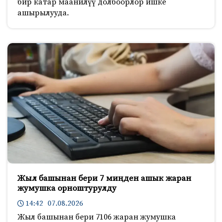
бир катар маанилүү долбоорлор ишке
ашырылууда.
Жыл башынан бери 7 миңден ашык жаран
жумушка орноштурулду
14:42 07.08.2026
Жыл башынан бери 7106 жаран жумушка