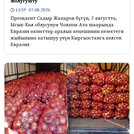
жолугушту
13:59 07.08.2026
Президент Садыр Жапаров бүгүн, 7-августта,
Ысык-Көл облусунун Чолпон-Ата шаарында
Евразия өкмөттөр аралык кеңешинин кезектеги
жыйынына катышуу үчүн Кыргызстанга келген
Евразия