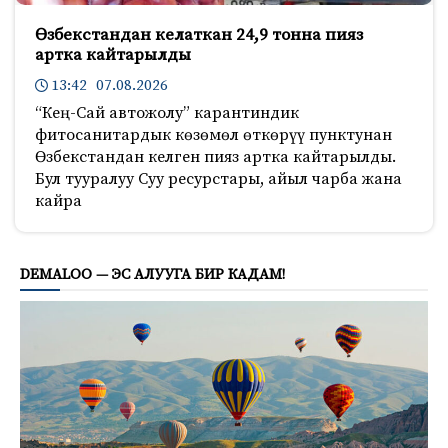
Өзбекстандан келаткан 24,9 тонна пияз
артка кайтарылды
13:42 07.08.2026
“Кең-Сай автожолу” карантиндик
фитосанитардык көзөмөл өткөрүү пунктунан
Өзбекстандан келген пияз артка кайтарылды.
Бул тууралуу Суу ресурстары, айыл чарба жана
кайра
512
DEMALOO — ЭС АЛУУГА БИР КАДАМ!