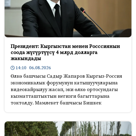
Президент: Кыргызстан менен Росссиянын
соода жүгүртүүсү 4 млрд долларга
жакындады
14:10 06.08.2026
Өлкө башчысы Садыр Жапаров Кыргыз-Россия
экономикалык форумунун катышуучуларына
видеокайрылуу жасап, эки өлкө ортосундагы
кызматташтыктын негизги багыттарына
токтолду. Мамлекет башчысы Бишкек