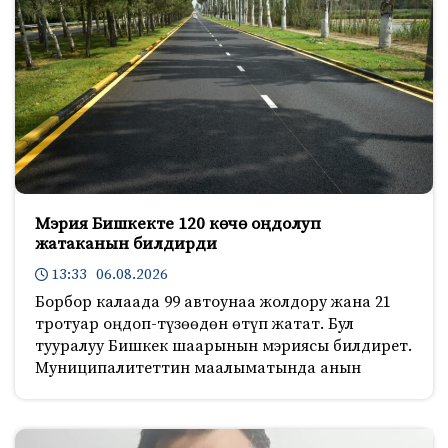
Мэрия Бишкекте 120 көчө оңдолуп
жатаканын билдирди
13:33 06.08.2026
Борбор калаада 99 автоунаа жолдору жана 21
тротуар оңдоп-түзөөдөн өтүп жатат. Бул
тууралуу Бишкек шаарынын мэриясы билдирет.
Муниципалитеттин маалыматында анын