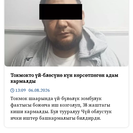
Токмокто үй-блөсүнө күн көрсөтпөгөн адам
кармалды
13:09 06.08.2026
Токмок шаарында үй-бүлөлүк зомбулук
фактысы боюнча иш козголуп, 38 жаштагы
киши кармалды. Бул тууралуу Чүй облустук
ички иштер башкармалыгы билдирди.