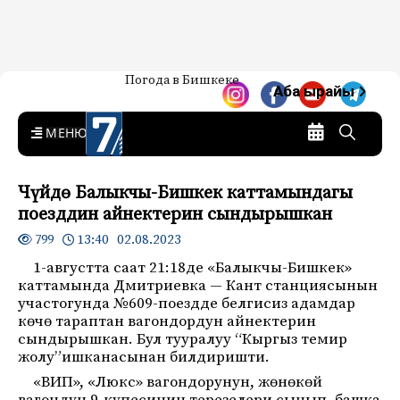
Жаңылыктар — Кыргызстан
Погода в Бишкеке
7-канал. Жаңылыктар —
Аба ырайы
Кыргызстан
MENU
Чүйдө Балыкчы-Бишкек каттамындагы
поезддин айнектерин сындырышкан
13:40 02.08.2023
799
1-августта саат 21:18де «Балыкчы-Бишкек»
каттамында Дмитриевка — Кант станциясынын
участогунда №609-поездде белгисиз адамдар
көчө тараптан вагондордун айнектерин
сындырышкан. Бул тууралуу “Кыргыз темир
жолу”ишканасынан билдиришти.
«ВИП», «Люкс» вагондорунун, жөнөкөй