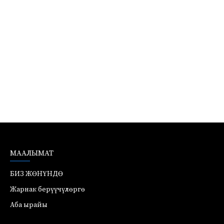
МААЛЫМАТ
БИЗ ЖӨНҮНДӨ
Жарнак берүүчүлөргө
Аба ырайы