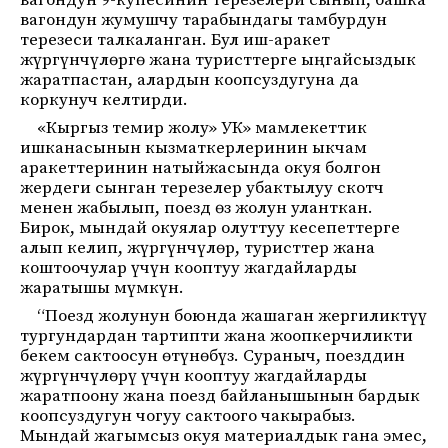
вагондун 9-купесинин терезелери сынып, башка
вагондун жумушчу тарабындагы тамбурдун
терезеси талкаланган. Бул иш-аракет
жүргүнчүлөргө жана туристтерге ыңгайсыздык
жаратпастан, алардын коопсуздугуна да
коркунуч келтирди.
«Кыргыз темир жолу» УК» мамлекеттик
ишканасынын кызматкерлеринин ыкчам
аракеттеринин натыйжасында окуя болгон
жердеги сынган терезелер убактылуу скотч
менен жабылып, поезд өз жолун уланткан.
Бирок, мындай окуялар олуттуу кесепеттерге
алып келип, жүргүнчүлөр, туристтер жана
коштоочулар үчүн кооптуу жагдайларды
жаратышы мүмкүн.
“Поезд жолунун боюнда жашаган жергиликтүү
тургундардан тартипти жана жоопкерчиликти
бекем сактоосун өтүнөбүз. Сураныч, поезддин
жүргүнчүлөрү үчүн кооптуу жагдайларды
жаратпоону жана поезд байланышынын бардык
коопсуздугун чогуу сактоого чакырабыз.
Мындай жагымсыз окуя материалдык гана эмес,