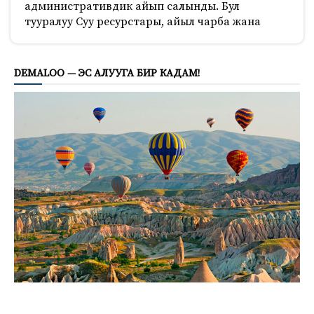
административдик айып салынды. Бул
тууралуу Суу ресурстары, айыл чарба жана
800
DEMALOO — ЭС АЛУУГА БИР КАДАМ!