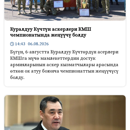
Куралдуу Күчтүн аскерлери КМШ
чемпионатында жеңүүчү болду
14:43 06.08.2026
Бүгүн, 6-августта Куралдуу Күчтөрдүн асерлери
КМШга мүчө мамлекеттердин достук
армияларынын аскер кызматчылары арасында
өткөн ок атуу боюнча чемпионаттын жеңүүчүсү
болду.