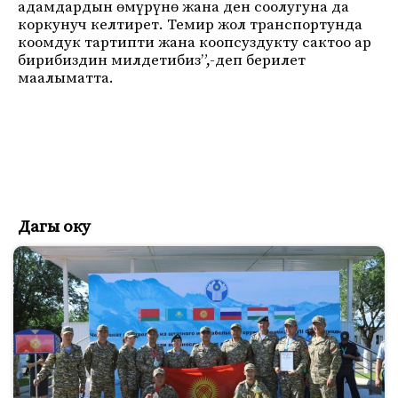
адамдардын өмүрүнө жана ден соолугуна да
коркунуч келтирет. Темир жол транспортунда
коомдук тартипти жана коопсуздукту сактоо ар
бирибиздин милдетибиз”,-деп берилет
маалыматта.
Дагы оку