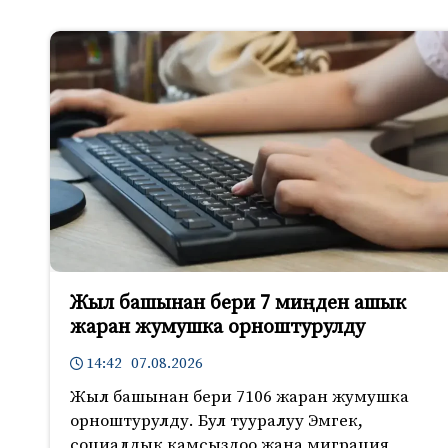
Жыл башынан бери 7 миңден ашык
жаран жумушка орноштурулду
14:42 07.08.2026
Жыл башынан бери 7106 жаран жумушка
орноштурулду. Бул тууралуу Эмгек,
социалдык камсыздоо жана миграция