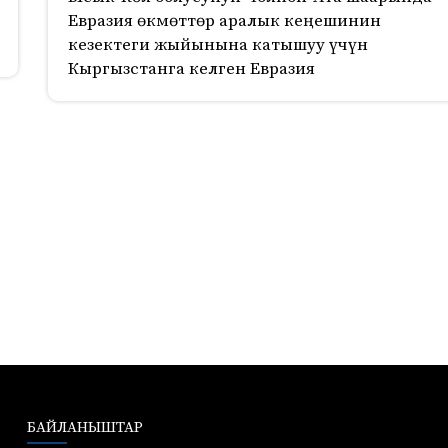
Евразия өкмөттөр аралык кеңешинин
кезектеги жыйынына катышуу үчүн
Кыргызстанга келген Евразия
БАЙЛАНЫШТАР