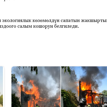
ы экологиялык көзөмөлдүн сапатын жакшырты
ыздоого салым кошорун белгиледи.