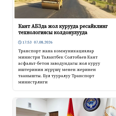
k
i
Кант АБЗда жол курууда ресайклинг
технологиясы колдонулууда
17:53 07.08.2026
Транспорт жана коммуникациялар
министри Талантбек Солтобаев Кант
асфальт-бетон заводундагы жол куруу
иштеринин жүрүшү менен жеринен
таанышты. Бул тууралуу Транспорт
министрлиги