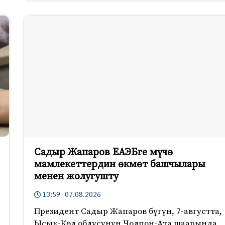
Садыр Жапаров ЕАЭБге мүчө
мамлекеттердин өкмөт башчылары
менен жолугушту
13:59 07.08.2026
Президент Садыр Жапаров бүгүн, 7-августта,
Ысык-Көл облусунун Чолпон-Ата шаарында