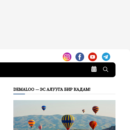
DEMALOO — ЭС АЛУУГА БИР КАДАМ!