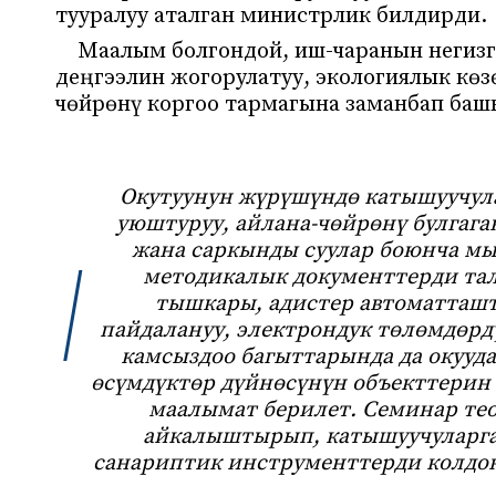
тууралуу аталган министрлик билдирди.
Маалым болгондой, иш-чаранын негизг
деңгээлин жогорулатуу, экологиялык кө
чөйрөнү коргоо тармагына заманбап баш
Окутуунун жүрүшүндө катышуучул
уюштуруу, айлана-чөйрөнү булгага
жана саркынды суулар боюнча м
методикалык документтерди та
тышкары, адистер автоматташ
пайдалануу, электрондук төлөмдөрд
камсыздоо багыттарында да окууд
өсүмдүктөр дүйнөсүнүн объекттерин 
маалымат берилет. Семинар те
айкалыштырып, катышуучуларга
санариптик инструменттерди колдон