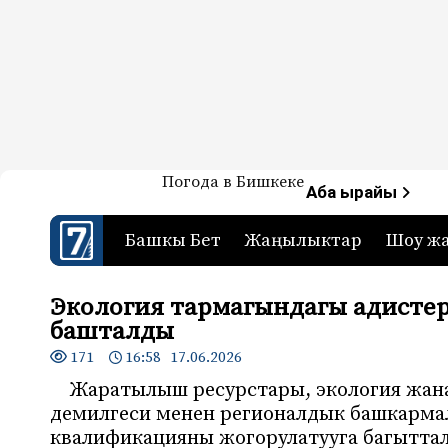
Жаңылыктар — Кыргызстан
Погода в Бишкеке
7-канал. Жаңылыктар 
Аба ырайы
Башкы Бет
Жаңылыктар
Шоу ж
Экология тармагындагы адистер
башталды
171
16:58 17.06.2026
Жаратылыш ресурстары, экология жан
демилгеси менен регионалдык башкарма
квалификацияны жогорулатууга багыттал