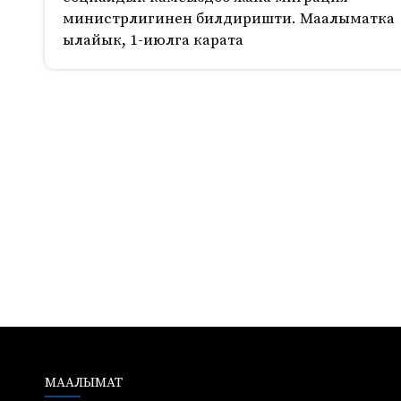
министрлигинен билдиришти. Маалыматка
ылайык, 1-июлга карата
172
МААЛЫМАТ