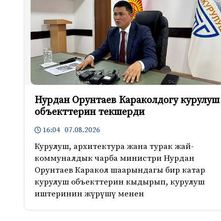
Нурдан Орунтаев Караколдогу курулуш
объекттерин текшерди
16:04 07.08.2026
Курулуш, архитектура жана турак жай-
коммуналдык чарба министри Нурдан
Орунтаев Каракол шаарындагы бир катар
курулуш объекттерин кыдырып, курулуш
иштеринин жүрүшү менен