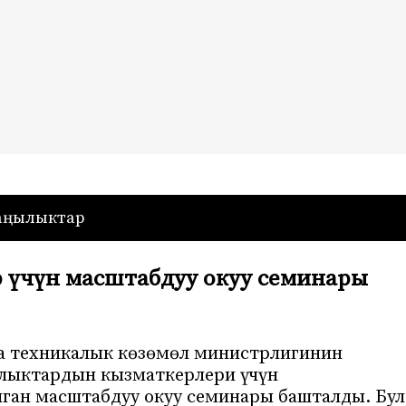
— Кыргызстан
аңылыктар
 үчүн масштабдуу окуу семинары
а техникалык көзөмөл министрлигинин
лыктардын кызматкерлери үчүн
ган масштабдуу окуу семинары башталды. Бул