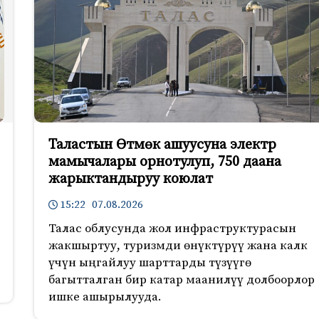
Таластын Өтмөк ашуусуна электр
мамычалары орнотулуп, 750 даана
жарыктандыруу коюлат
15:22 07.08.2026
Талас облусунда жол инфраструктурасын
жакшыртуу, туризмди өнүктүрүү жана калк
үчүн ыңгайлуу шарттарды түзүүгө
багытталган бир катар маанилүү долбоорлор
ишке ашырылууда.