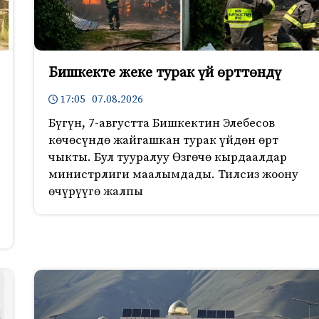
Бишкекте жеке турак үй өрттөндү
17:05 07.08.2026
Бүгүн, 7-августта Бишкектин Элебесов
көчөсүндө жайгашкан турак үйдөн өрт
чыкты. Бул тууралуу Өзгөчө кырдаалдар
министрлиги маалымдады. Тилсиз жоону
өчүрүүгө жалпы