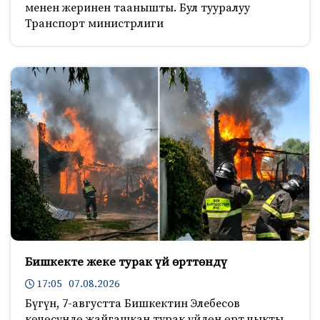
менен жеринен таанышты. Бул тууралуу
Транспорт министрлиги
Бишкекте жеке турак үй өрттөндү
17:05 07.08.2026
Бүгүн, 7-августта Бишкектин Элебесов
көчөсүндө жайгашкан турак үйдөн өрт чыкты.