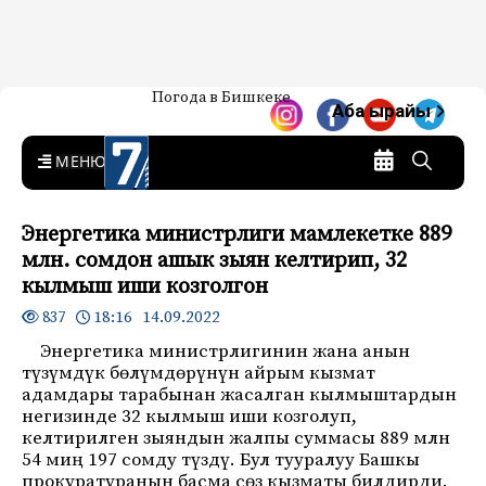
Жаңылыктар — Кыргызстан
Погода в Бишкеке
7-канал. Жаңылыктар —
Аба ырайы
Кыргызстан
MENU
Энергетика министрлиги мамлекетке 889
млн. сомдон ашык зыян келтирип, 32
кылмыш иши козголгон
18:16 14.09.2022
837
Энергетика министрлигинин жана анын
түзүмдүк бөлүмдөрүнүн айрым кызмат
адамдары тарабынан жасалган кылмыштардын
негизинде 32 кылмыш иши козголуп,
келтирилген зыяндын жалпы суммасы 889 млн
54 миң 197 сомду түздү. Бул тууралуу Башкы
прокуратуранын басма сөз кызматы билдирди.