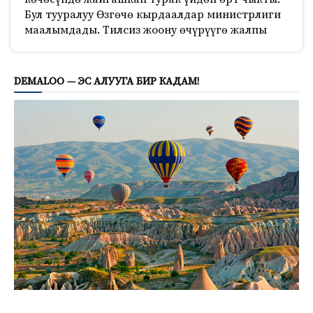
Бул тууралуу Өзгөчө кырдаалдар министрлиги
маалымдады. Тилсиз жоону өчүрүүгө жалпы
838
DEMALOO — ЭС АЛУУГА БИР КАДАМ!