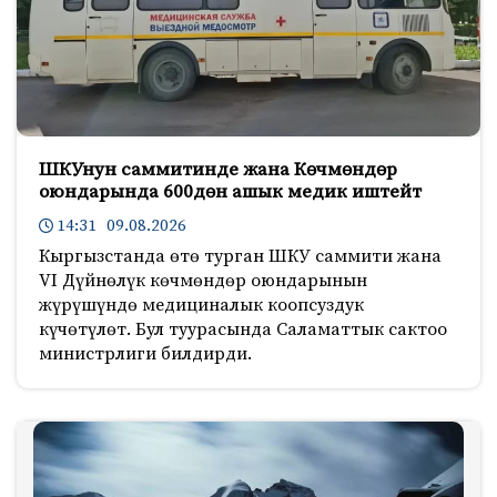
ШКУнун саммитинде жана Көчмөндөр
оюндарында 600дөн ашык медик иштейт
14:31 09.08.2026
Кыргызстанда өтө турган ШКУ саммити жана
VI Дүйнөлүк көчмөндөр оюндарынын
жүрүшүндө медициналык коопсуздук
күчөтүлөт. Бул туурасында Саламаттык сактоо
министрлиги билдирди.