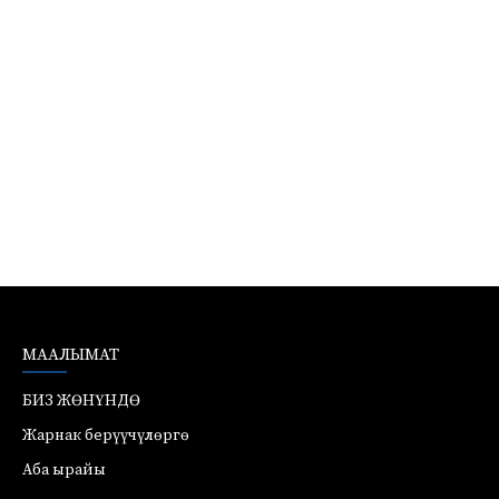
МААЛЫМАТ
БИЗ ЖӨНҮНДӨ
Жарнак берүүчүлөргө
Аба ырайы