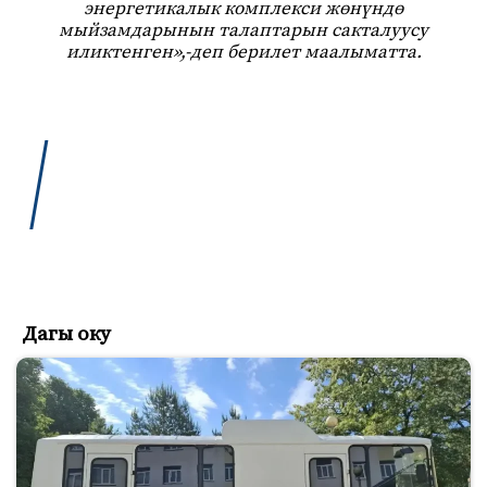
энергетикалык комплекси жөнүндө
мыйзамдарынын талаптарын сакталуусу
иликтенген»,-деп берилет маалыматта.
Дагы оку