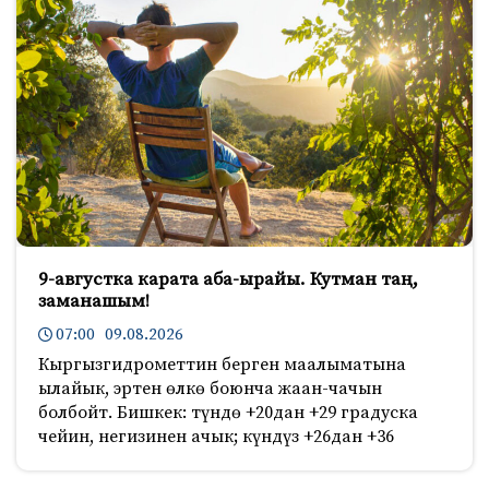
9-августка карата аба-ырайы. Кутман таң,
заманашым!
07:00 09.08.2026
Кыргызгидрометтин берген маалыматына
ылайык, эртен өлкө боюнча жаан-чачын
болбойт. Бишкек: түндө +20дан +29 градуска
чейин, негизинен ачык; күндүз +26дан +36