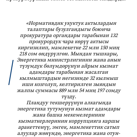
«Нормативдик укуктук актылардын
талаптары бузулгандыгы боюнча
прокуратура органдары тарабынан 132
прокурордук чара көрүү актысы
киргизилип, мамлекетке 22 млн 150 миң
218 сом өндүрүлгөн. Мындан тышкары,
Энергетика министрлигинин жана анын
түзүмдүк бөлүмдөрүнүн айрым кызмат
адамдары тарабынан жасалган
кылмыштардын негизинде 32 кылмыш
иши козголуп, келтирилген зыяндын
жалпы суммасы 889 млн 54 миң 197 сомду
түздү.
Пландуу текшерүүнүн алкагында
энергетика тутумунун кызмат адамдары
жана башка мекемелеринин
кызматкерлеринин коррупцияга каршы
аракеттенүү, эмгек, мамлекеттик сатып
алуулар жөнүндө, энергетика жана отун-