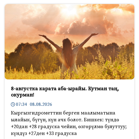
8-августка карата аба-ырайы. Кутман таң,
окурман!
07:34 08.08.2026
Кыргызгидрометтин берген маалыматына
ылайык, бүгүн, күн ачк болот. Бишкек: түндө
+20дан +28 градуска чейин, өзгөрүлмө булуттуу;
күндүз +27ден +33 градуска