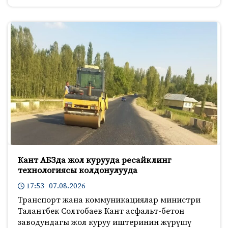
Кант АБЗда жол курууда ресайклинг
технологиясы колдонулууда
17:53 07.08.2026
Транспорт жана коммуникациялар министри
Талантбек Солтобаев Кант асфальт-бетон
заводундагы жол куруу иштеринин жүрүшү