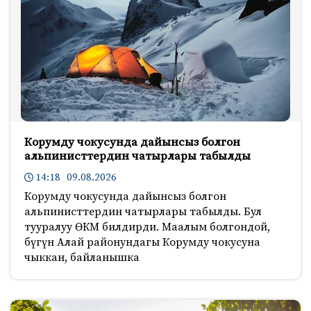
Корумду чокусунда дайынсыз болгон
альпинисттердин чатырлары табылды
14:18 09.08.2026
Корумду чокусунда дайынсыз болгон
альпинисттердин чатырлары табылды. Бул
тууралуу ӨКМ билдирди. Маалым болгондой,
бүгүн Алай районундагы Корумду чокусуна
чыккан, байланышка