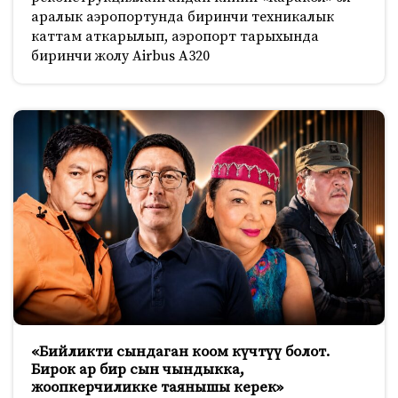
аралык аэропортунда биринчи техникалык
каттам аткарылып, аэропорт тарыхында
биринчи жолу Airbus A320
«Бийликти сындаган коом күчтүү болот.
Бирок ар бир сын чындыкка,
жоопкерчиликке таянышы керек»