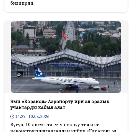
билдирди.
Эми «Каракол» Аэропорту ири эл аралык
учактарды кабыл алат
14:29 10.08.2026
Бүгүн, 10-августта, учуп-конуу тилкеси
реконструкциялангандан кийин «Каракол» эл