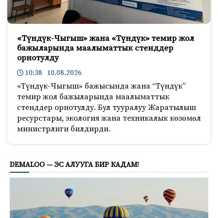
«Түндүк-Чыгыш» жана «Түндүк» темир жол
бажыларында маалыматтык стенддер
орнотулду
10:38 10.08.2026
«Түндүк-Чыгыш» бажысында жана “Түндүк”
темир жол бажыларында маалыматтык
стенддер орнотулду. Бул тууралуу Жаратылыш
ресурстары, экология жана техникалык көзөмөл
министрлиги билдирди.
667
DEMALOO — ЭС АЛУУГА БИР КАДАМ!