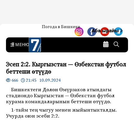
Жаңылыктар — Кыргызстан
Погода в Бишкеке
7-канал. Жаңылыктар —
Аба ырайы
Кыргызстан
MENU
Эсеп 2:2. Кыргызстан — Өзбекстан футбол
беттеши өтүүдө
21:45 10.09.2024
666
Бишкектеги Дөлөн Өмүрзаков атындагы
стадиондо Кыргызстан — Өзбекстан футбол
курама командаларынын беттеши өтүүдө.
1-тайм тең чыгуу менен жыйынтыкталды.
Учурда оюн эсеби 2:2.