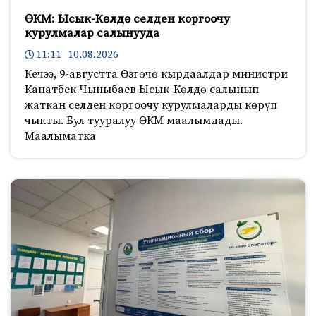
ӨКМ: Ысык-Көлдө селден коргоочу
курулмалар салынууда
11:11 10.08.2026
Кечээ, 9-августта Өзгөчө кырдаалдар министри
Канатбек Чыныбаев Ысык-Көлдө салынып
жаткан селден коргоочу курулмаларды көрүп
чыкты. Бул тууралуу ӨКМ маалымдады.
Маалыматка