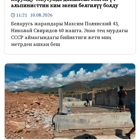
альпинисттин ким экени белгилүү болду
11:21 10.08.2026
Беларусь жарандары Максим Полянский 43,
Николай Свиридов 60 жашта. Экөө тең мурдагы
СССР аймагындагы бийиктиги жети миң
метрден ашкан беш