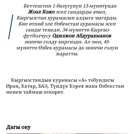
Беттештин 1-бөлүгүнүн 13-мүнөтүндө
Жоэл Кожо
эсеп сандарды ачып,
Кыргызстан курамасын алдыга чыгарды.
Көп өтпөй эле Өзбекстан курамасы эсеп
санды теңеди. 34-мүнөттө Кыргыз
футболчусу
Одилжон Абдурахманов
экинчи голду киргизди. Ал эми, 45-
мүнөттө Өзбек курамасы да экинчи голун
жаратты.
Кыргызстандын курамасы «А» тобундагы
Иран, Катар, БАЭ, Түндүк Корея жана Өзбекстан
менен таймаш өткөрөт.
Дагы оку