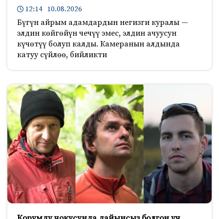
12:14 10.08.2026
Бүгүн айрым адамдардын негизги куралы —
элдин көйгөйүн чечүү эмес, элдин ачуусун
күчөтүү болуп калды. Камеранын алдында
катуу сүйлөө, бийликти
Корумду чокусунда дайынсыз болгон үч