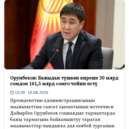
Орунбеков: Бажыдан түшкөн киреше 20 млрд
сомдон 161,5 млрд сомго чейин өстү
15:30 10.08.2026
Президенттин администрациясынын
маалыматтык саясат кызматынын жетекчиси
Дайырбек Орунбеков социалдык тармактарда
бажы тармагына байланыштуу тараган
маалыматтар чындыкка дал келбей турганын