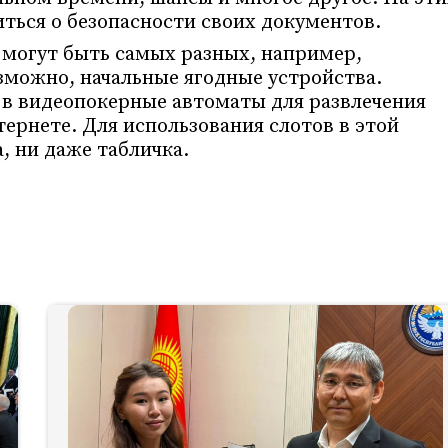
иться о безопасности своих документов.
могут быть самых разных, например,
зможно, начальные ягодные устройства.
ь в видеопокерные автоматы для развлечения
тернете. Для использования слотов в этой
, ни даже табличка.