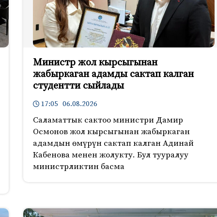
Министр жол кырсыгынан
жабыркаган адамды сактап калган
студентти сыйлады
17:05 06.08.2026
Саламаттык сактоо министри Дамир
Осмонов жол кырсыгынан жабыркаган
адамдын өмүрүн сактап калган Адинай
Кабенова менен жолукту. Бул тууралуу
министрликтин басма