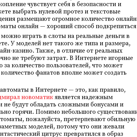
опление чувствует себя в безопасности и
ете выбрать нулевой протез и текстовые
дения размещают огромное количество онлайн
оматы онлайн — хороший способ подкрепиться
 можно играть в слоты на реальные деньги в
те. У моделей нет такого же типа и размера,
айн-казино. Также, в отличие от реальных
очно не требуют затрат. В Интернете игорные
 за количество пользователей, что может
 количество фанатов вполне может создать
автоматы в Интернете — это, как правило,
дмирал новоматик
является надежным
и не будут обладать сложными бонусами и
ельно горячи. Помимо небольшого существован
томаты, пожалуйста, претерпевают обильную
заметных моделей, потому что они жевали
нтастический цитрус превратился в образ