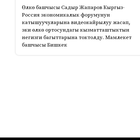
Өлкө башчысы Садыр Жапаров Кыргыз-
Россия экономикалык форумунун
катышуучуларына видеокайрылуу жасап,
эки өлкө ортосундагы кызматташтыктын
негизги багыттарына токтолду. Мамлекет
башчысы Бишкек
479