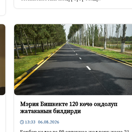
Мэрия Бишкекте 120 көчө оңдолуп
жатаканын билдирди
13:33 06.08.2026