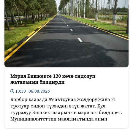
Мэрия Бишкекте 120 көчө оңдолуп
жатаканын билдирди
13:33 06.08.2026
Борбор калаада 99 автоунаа жолдору жана 21
тротуар оңдоп-түзөөдөн өтүп жатат. Бул
тууралуу Бишкек шаарынын мэриясы билдирет.
Муниципалитеттин маалыматында анын
178