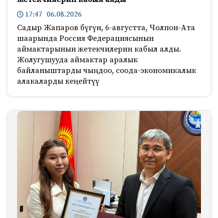
17:47 06.08.2026
Садыр Жапаров бүгүн, 6-августта, Чолпон-Ата
шаарында Россия Федерациясынын
аймактарынын жетекчилерин кабыл алды.
Жолугушууда аймактар аралык
байланыштарды чыңдоо, соода-экономикалык
алакаларды кеңейтүү