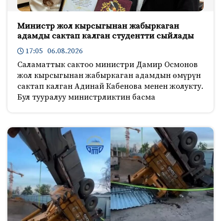
Министр жол кырсыгынан жабыркаган
адамды сактап калган студентти сыйлады
17:05 06.08.2026
Саламаттык сактоо министри Дамир Осмонов
жол кырсыгынан жабыркаган адамдын өмүрүн
сактап калган Адинай Кабенова менен жолукту.
Бул тууралуу министрликтин басма