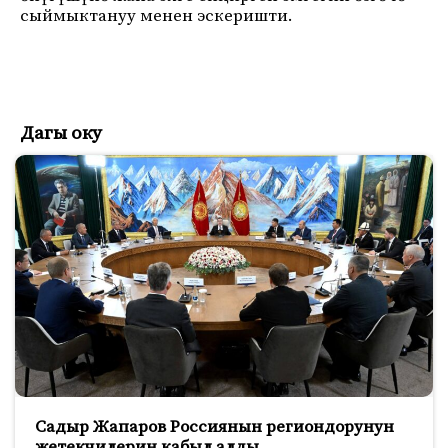
сыймыктануу менен эскеришти.
Дагы оку
Садыр Жапаров Россиянын региондорунун
жетекчилерин кабыл алды