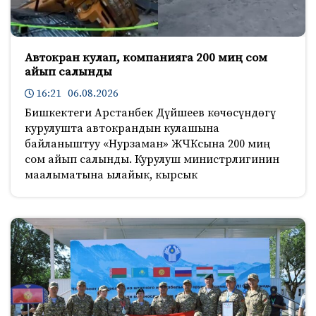
Автокран кулап, компанияга 200 миң сом
айып салынды
16:21 06.08.2026
Бишкектеги Арстанбек Дүйшеев көчөсүндөгү
курулушта автокрандын кулашына
байланыштуу «Нурзаман» ЖЧКсына 200 миң
сом айып салынды. Курулуш министрлигинин
маалыматына ылайык, кырсык