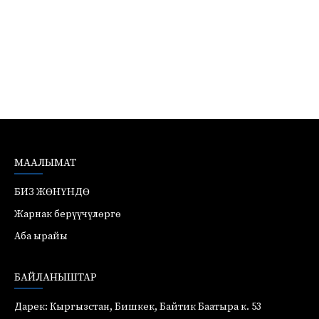
МААЛЫМАТ
БИЗ ЖӨНҮНДӨ
Жарнак берүүчүлөргө
Аба ырайы
БАЙЛАНЫШТАР
Дарек: Кыргызстан, Бишкек, Байтик Баатыра к. 53