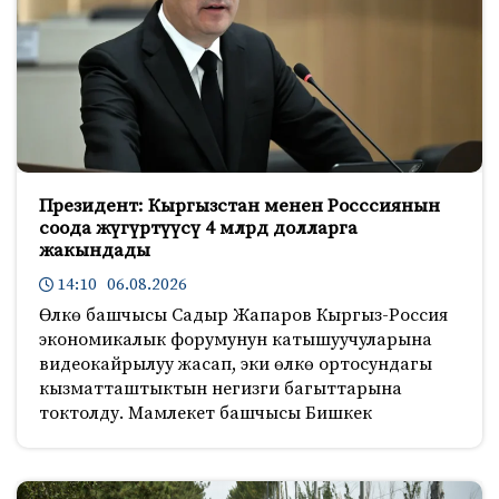
Президент: Кыргызстан менен Росссиянын
соода жүгүртүүсү 4 млрд долларга
жакындады
14:10 06.08.2026
Өлкө башчысы Садыр Жапаров Кыргыз-Россия
экономикалык форумунун катышуучуларына
видеокайрылуу жасап, эки өлкө ортосундагы
кызматташтыктын негизги багыттарына
токтолду. Мамлекет башчысы Бишкек