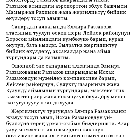
конокторду Раззаков шаарындагы Исхак
Раззаков атындагы аэропорттон облус башчысы
Мамыржан Рахимов жана жергиликтүү бийлик
өкүлдөрү тосуп алышты.
Сапардын алкагында Элмира Раззакова
атасынын туулуп-өскөн жери-Лейлек районунун
Коросон айылындагы күмбөзүнө барып, куран
окутуп, бата кылды. Зыяратка жергиликтүү
бийлик өкүлдөрү, аксакалдар жана айыл
тургундары да катышты.
Ошондой эле сапардын алкагында Элмира
Раззакованын Раззаков шаарындагы Исхак
Раззаковдун музейлер комплексине барып,
Лейлек районунун, Сүлүктү шаарынын жана
Кулунду айылынын тургундары, мамлекеттик
кызматкерлер жана коомчулук өкүлдөрү менен
жолугушуусу пландалууда.
Жергиликтүү тургундар Элмира Раззакованы
жылуу тосуп алып, Исхак Раззаковдун үй-
бүлөсүнө терең урмат-сыйын билдиришти. Алар
улуу мамлекеттик ишмердин өлкөнүн
өнүгүшүнө жана элге сиңирген эмгегин өзгөчө