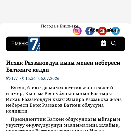
Жаңылыктар — Кыргызстан
Погода в Бишкеке
7-канал. Жаңылыктар —
Аба ырайы
Кыргызстан
MENU
Исхак Раззаковдун кызы менен небереси
Баткенге келди
15:36 06.07.2026
177
Бүгүн, 6-июлда мамлекеттик жана саясий
ишмер, Кыргыз Республикасынын Баатыры
Исхак Раззаковдун кызы Элмира Раззакова жана
небереси Берк Раззаков Баткен облусуна
келишти.
Президенттин Баткен облусундагы ыйгарым
укуктуу өкүлчүлүгүнүн маалыматына ылайык,