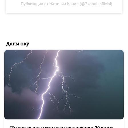
Публикация от Жетинчи Канал (@7kanal_official)
Дагы оку
Индияда чагылгандын соккусунан 20 адам