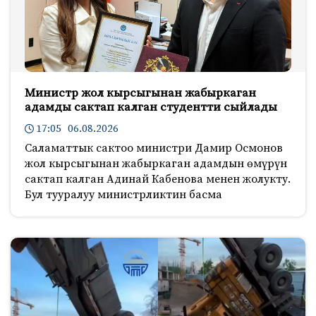
Министр жол кырсыгынан жабыркаган
адамды сактап калган студентти сыйлады
17:05 06.08.2026
Саламаттык сактоо министри Дамир Осмонов
жол кырсыгынан жабыркаган адамдын өмүрүн
сактап калган Адинай Кабенова менен жолукту.
Бул тууралуу министрликтин басма