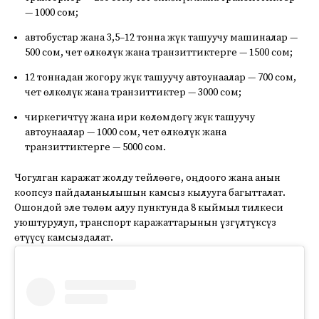
— 1000 сом;
автобустар жана 3,5–12 тонна жүк ташуучу машиналар —
500 сом, чет өлкөлүк жана транзиттиктерге — 1500 сом;
12 тоннадан жогору жүк ташуучу автоунаалар — 700 сом,
чет өлкөлүк жана транзиттиктер — 3000 сом;
чиркегичтүү жана ири көлөмдөгү жүк ташуучу
автоунаалар — 1000 сом, чет өлкөлүк жана
транзиттиктерге — 5000 сом.
Чогулган каражат жолду тейлөөгө, оңдоого жана анын
коопсуз пайдаланылышын камсыз кылууга багытталат.
Ошондой эле төлөм алуу пунктунда 8 кыймыл тилкеси
уюштурулуп, транспорт каражаттарынын үзгүлтүксүз
өтүүсү камсыздалат.