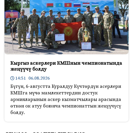
Кыргыз аскерлери КМШнын чемпионатында
жеңүүчү болду
14:51 06.08.2026
Бүгүн, 6-августта Куралдуу Күчтөрдүн асерлери
КМШга мүчө мамлекеттердин достук
армияларынын аскер кызматчылары арасында
өткөн ок атуу боюнча чемпионаттын жеңүүчүсү
болду.
172