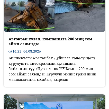
Автокран кулап, компанияга 200 миң сом
айып салынды
16:21 06.08.2026
Бишкектеги Арстанбек Дүйшеев көчөсүндөгү
курулушта автокрандын кулашына
байланыштуу «Нурзаман» ЖЧКсына 200 миң
сом айып салынды. Курулуш министрлигинин
маалыматына ылайык, кырсык