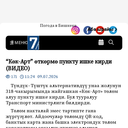
Жаңылыктар — Кыргызстан
Погода в Бишкеке
7-канал. Жаңылыктар —
Аба ырайы
Кыргызстан
MENU
“Көк-Арт” өткөрмө пункту ишке кирди
(ВИДЕО)
11:24 09.07.2026
171
Түндүк–Түштүк альтернативдүү унаа жолунун
318-чакырымында жайгашкан «Көк-Арт» төлөм
алуу пункту ишке кирди. Бул тууралуу
Транспорт министрлиги билдирди.
Төлөм накталай эмес тартипте гана
жүргүзүлөт. Айдоочулар төлөмдү QR-код,
банктык карта жана башка электрондук төлөм