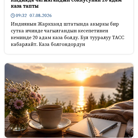
каза тапты
09:32 07.08.2026
Индиянын Жаркханд штатында акыркы бир
сутка ичинде чагылгандын кесепетинен
кеминде 20 адам каза болду. Бул тууралуу ТАСС
кабарлайт. Каза болгондордун