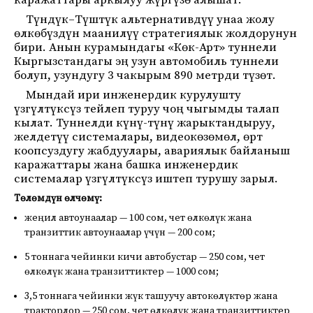
каражаттары аркылуу жүргүзө алышат.
Түндүк–Түштүк альтернативдүү унаа жолу
өлкөбүздүн маанилүү стратегиялык жолдорунун
бири. Анын курамындагы «Көк-Арт» туннели
Кыргызстандагы эң узун автомобиль туннели
болуп, узундугу 3 чакырым 890 метрди түзөт.
Мындай ири инженердик курулушту
үзгүлтүксүз тейлеп туруу чоң чыгымды талап
кылат. Туннелди күнү-түнү жарыктандыруу,
желдетүү системалары, видеокөзөмөл, өрт
коопсуздугу жабдуулары, авариялык байланыш
каражаттары жана башка инженердик
системалар үзгүлтүксүз иштеп турушу зарыл.
Төлөмдүн өлчөмү:
жеңил автоунаалар — 100 сом, чет өлкөлүк жана
транзиттик автоунаалар үчүн — 200 сом;
5 тоннага чейинки кичи автобустар — 250 сом, чет
өлкөлүк жана транзиттиктер — 1000 сом;
3,5 тоннага чейинки жүк ташуучу автокөлүктөр жана
тракторлор — 250 сом, чет өлкөлүк жана транзиттиктер