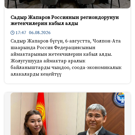
Садыр Жапаров Россиянын региондорунун
жетекчилерин кабыл алды
17:47 06.08.2026
Садыр Жапаров бүгүн, 6-августта, Чолпон-Ата
шаарында Россия Федерациясынын
аймактарынын жетекчилерин кабыл алды.
Жолугушууда аймактар аралык
байланыштарды чыңдоо, соода-экономикалык
алакаларды кеңейтүү