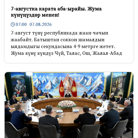
7-августка карата аба-ырайы. Жума
күнүңүздөр менен!
07:00 07.08.2026
7-август түнү республикада жаан-чачын
жаабайт. Батыштан соккон шамалдын
ылдамдыгы секундасына 4-9 метрге жетет.
Жума күнү күндүз Чүй, Талас, Ош, Жалал-Абад