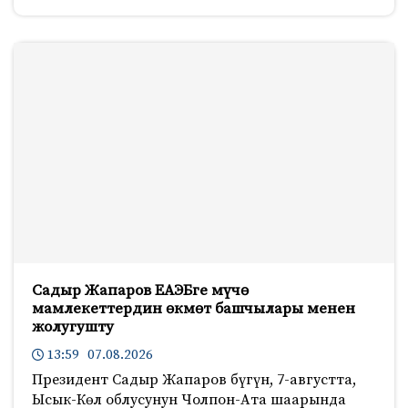
Садыр Жапаров ЕАЭБге мүчө
мамлекеттердин өкмөт башчылары менен
жолугушту
13:59 07.08.2026
Президент Садыр Жапаров бүгүн, 7-августта,
Ысык-Көл облусунун Чолпон-Ата шаарында