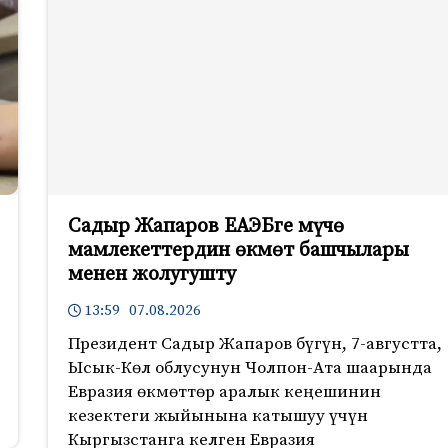
Садыр Жапаров ЕАЭБге мүчө
мамлекеттердин өкмөт башчылары
менен жолугушту
13:59 07.08.2026
Президент Садыр Жапаров бүгүн, 7-августта,
Ысык-Көл облусунун Чолпон-Ата шаарында
Евразия өкмөттөр аралык кеңешинин
кезектеги жыйынына катышуу үчүн
Кыргызстанга келген Евразия