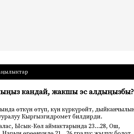
— Кыргызстан
аңылыктар
йыңыз кандай, жакшы эс алдыңызбы?
нда өткүн өтүп, күн күркүрөйт, дыйканчылы
тууралуу Кыргызгидромет билдирди.
алас, Ысык-Көл аймактарында 23…28, Ош,
, Нарын өрөөнүндө 21…26 градус жылуу болот.