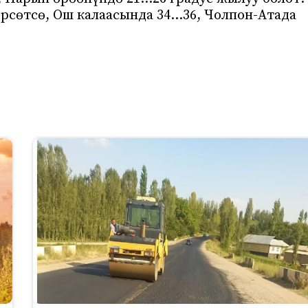
өрсөтсө, Ош калаасында 34…36, Чолпон-Атада