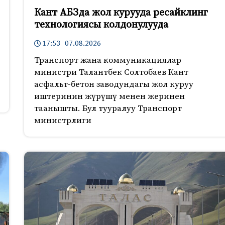
Кант АБЗда жол курууда ресайклинг
технологиясы колдонулууда
17:53 07.08.2026
Транспорт жана коммуникациялар
министри Талантбек Солтобаев Кант
асфальт-бетон заводундагы жол куруу
иштеринин жүрүшү менен жеринен
таанышты. Бул тууралуу Транспорт
министрлиги