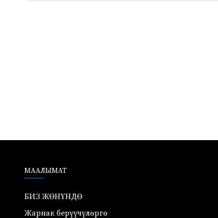
631
МААЛЫМАТ
БИЗ ЖӨНҮНДӨ
Жарнак берүүчүлөргө