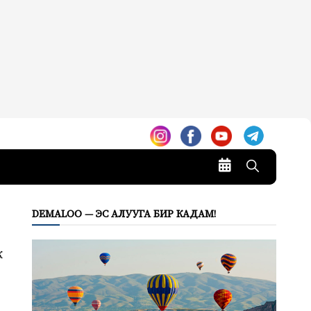
DEMALOO — ЭС АЛУУГА БИР КАДАМ!
к