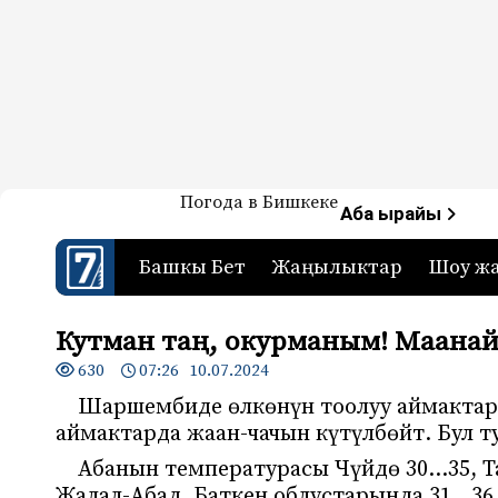
Жаңылыктар — Кыргызстан
Погода в Бишкеке
7-канал. Жаңылыктар 
Аба ырайы
Башкы Бет
Жаңылыктар
Шоу ж
Кутман таң, окурманым! Маана
630
07:26 10.07.2024
Шаршембиде өлкөнүн тоолуу аймактары
аймактарда жаан-чачын күтүлбөйт. Бул 
Абанын температурасы Чүйдө 30…35, Т
Жалал-Абад, Баткен облустарында 31…36