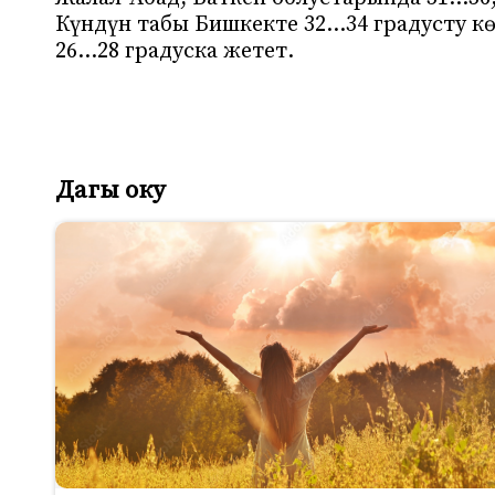
Күндүн табы Бишкекте 32…34 градусту к
26…28 градуска жетет.
Дагы оку