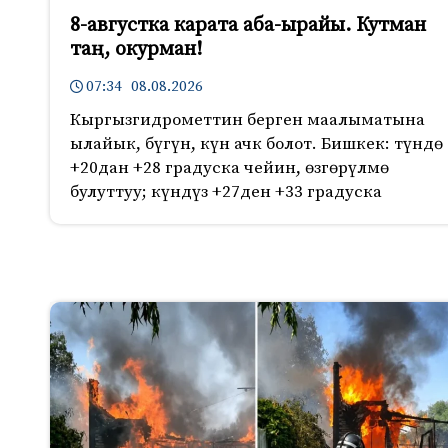
8-августка карата аба-ырайы. Кутман
таң, окурман!
07:34 08.08.2026
Кыргызгидрометтин берген маалыматына
ылайык, бүгүн, күн ачк болот. Бишкек: түндө
+20дан +28 градуска чейин, өзгөрүлмө
булуттуу; күндүз +27ден +33 градуска