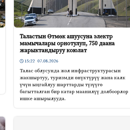
Таластын Өтмөк ашуусуна электр
мамычалары орнотулуп, 750 даана
жарыктандыруу коюлат
15:22 07.08.2026
Талас облусунда жол инфраструктурасын
жакшыртуу, туризмди өнүктүрүү жана калк
үчүн ыңгайлуу шарттарды түзүүгө
багытталган бир катар маанилүү долбоорлор
ишке ашырылууда.