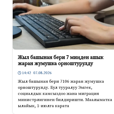
Жыл башынан бери 7 миңден ашык
жаран жумушка орноштурулду
14:42 07.08.2026
Жыл башынан бери 7106 жаран жумушка
орноштурулду. Бул тууралуу Эмгек,
социалдык камсыздоо жана миграция
министрлигинен билдиришти. Маалыматка
ылайык, 1-июлга карата