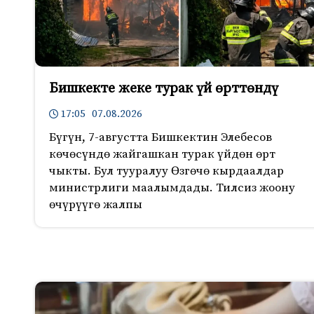
Бишкекте жеке турак үй өрттөндү
17:05 07.08.2026
Бүгүн, 7-августта Бишкектин Элебесов
көчөсүндө жайгашкан турак үйдөн өрт
чыкты. Бул тууралуу Өзгөчө кырдаалдар
министрлиги маалымдады. Тилсиз жоону
өчүрүүгө жалпы