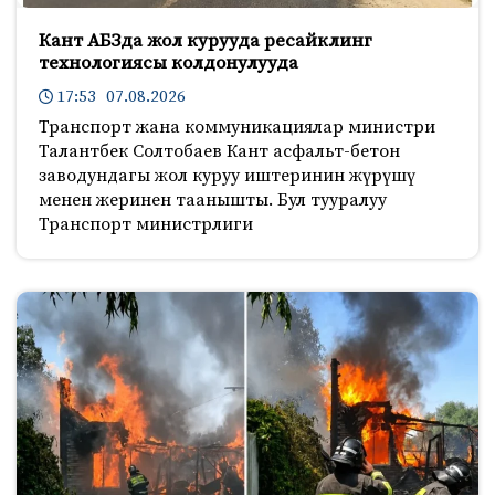
Кант АБЗда жол курууда ресайклинг
технологиясы колдонулууда
17:53 07.08.2026
Транспорт жана коммуникациялар министри
Талантбек Солтобаев Кант асфальт-бетон
заводундагы жол куруу иштеринин жүрүшү
менен жеринен таанышты. Бул тууралуу
Транспорт министрлиги