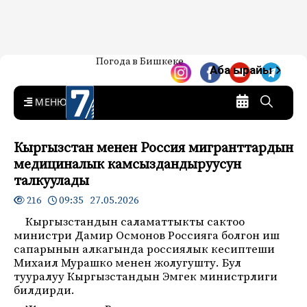
Жаңылыктар — Кыргызстан
Погода в Бишкеке
7-канал. Жаңылыктар —
Аба ырайы
Кыргызстан
MENU
Кыргызстан менен Россия мигранттардын
медициналык камсыздандыруусун
талкуулады
09:35 27.05.2026
216
Кыргызстандын саламаттыкты сактоо
министри
Дамир Осмонов
Россияга болгон иш
сапарынын алкагында россиялык кесиптеши
Михаил Мурашко
менен жолугушту. Бул
тууралуу Кыргызстандын Эмгек министрлиги
билдирди.