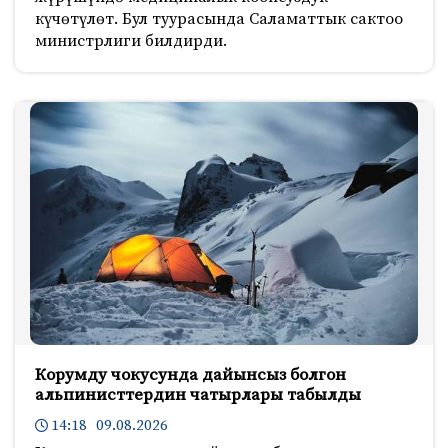
күчөтүлөт. Бул туурасында Саламаттык сактоо
министрлиги билдирди.
Корумду чокусунда дайынсыз болгон
альпинисттердин чатырлары табылды
14:18 09.08.2026