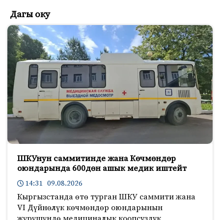
Дагы оку
ШКУнун саммитинде жана Көчмөндөр
оюндарында 600дөн ашык медик иштейт
14:31 09.08.2026
Кыргызстанда өтө турган ШКУ саммити жана
VI Дүйнөлүк көчмөндөр оюндарынын
жүрүшүндө медициналык коопсуздук