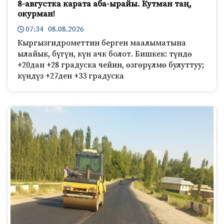
8-августка карата аба-ырайы. Кутман таң,
окурман!
07:34 08.08.2026
Кыргызгидрометтин берген маалыматына
ылайык, бүгүн, күн ачк болот. Бишкек: түндө
+20дан +28 градуска чейин, өзгөрүлмө булуттуу;
күндүз +27ден +33 градуска