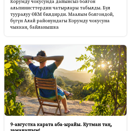
Корумду чокусунда дайынсыз болгон
альпинисттердин чатырлары табылды. Бул
тууралуу ӨКМ билдирди. Маалым болгондой,
бүгүн Алай районундагы Корумду чокусуна
чыккан, байланышка
9-августка карата аба-ырайы. Кутман таң,
заманашым!