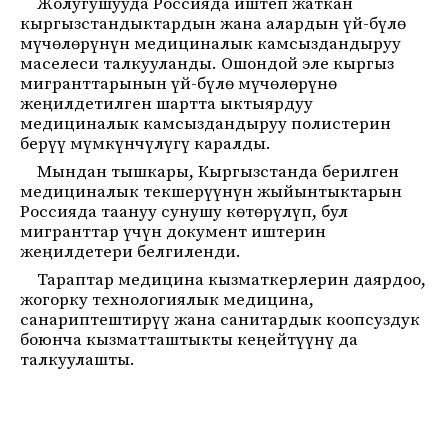
Жолугушууда Россияда иштеп жаткан
кыргызстандыктардын жана алардын үй-бүлө
мүчөлөрүнүн медициналык камсыздандыруу
маселеси талкууланды. Ошондой эле кыргыз
мигранттарынын үй-бүлө мүчөлөрүнө
жеңилдетилген шартта ыктыярдуу
медициналык камсыздандыруу полистерин
берүү мүмкүнчүлүгү каралды.
Мындан тышкары, Кыргызстанда берилген
медициналык текшерүүнүн жыйынтыктарын
Россияда таануу сунушу көтөрүлүп, бул
мигранттар үчүн документ иштерин
жеңилдетери белгиленди.
Тараптар медицина кызматкерлерин даярдоо,
жогорку технологиялык медицина,
санариптештирүү жана санитардык коопсуздук
боюнча кызматташтыкты кеңейтүүнү да
талкуулашты.