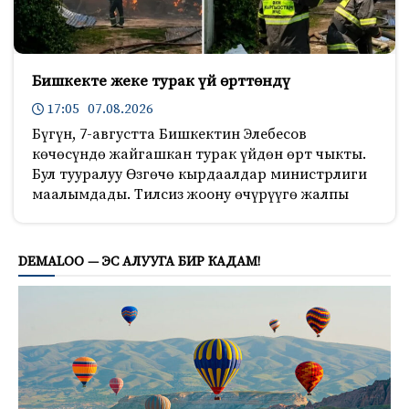
Бишкекте жеке турак үй өрттөндү
17:05 07.08.2026
Бүгүн, 7-августта Бишкектин Элебесов
көчөсүндө жайгашкан турак үйдөн өрт чыкты.
Бул тууралуу Өзгөчө кырдаалдар министрлиги
маалымдады. Тилсиз жоону өчүрүүгө жалпы
217
DEMALOO — ЭС АЛУУГА БИР КАДАМ!