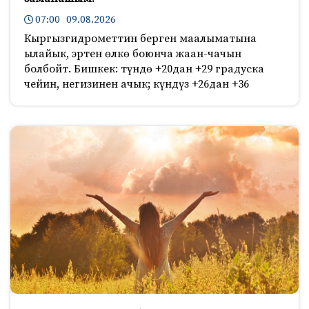
07:00 09.08.2026
Кыргызгидрометтин берген маалыматына
ылайык, эртен өлкө боюнча жаан-чачын
болбойт. Бишкек: түндө +20дан +29 градуска
чейин, негизинен ачык; күндүз +26дан +36