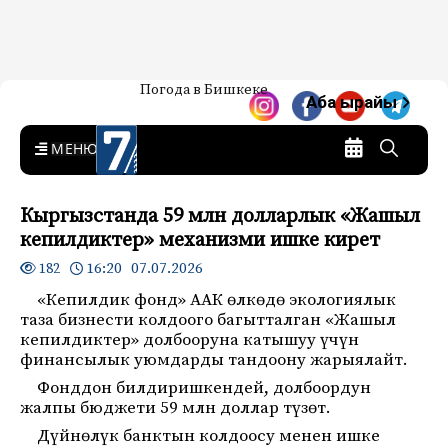
Жаңылыктар — Кыргызстан
Погода в Бишкеке
7-канал. Жаңылыктар —
Аба ырайы
Кыргызстан
MENU
Кыргызстанда 59 млн долларлык «Жашыл
кепилдиктер» механизми ишке кирет
16:20 07.07.2026
182
«Кепилдик фонд» ААК өлкөдө экологиялык
таза бизнести колдоого багытталган «Жашыл
кепилдиктер» долбооруна катышуу үчүн
финансылык уюмдарды тандоону жарыялайт.
Фонддон билдиришкендей, долбоордун
жалпы бюджети 59 млн доллар түзөт.
Дүйнөлүк банктын колдоосу менен ишке