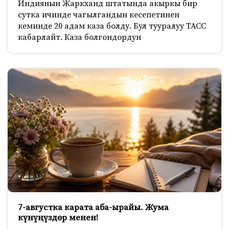
Индиянын Жаркханд штатында акыркы бир
сутка ичинде чагылгандын кесепетинен
кеминде 20 адам каза болду. Бул тууралуу ТАСС
кабарлайт. Каза болгондордун
7-августка карата аба-ырайы. Жума
күнүңүздөр менен!