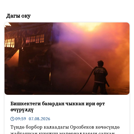
Дагы оку
Бишкектеги базардан чыккан ири өрт
өчүрүлдү
09:59 07.08.2026
Түндө борбор калаадагы Орозбеков көчөсүндө
жайгашкан курулуш материалдарын саткан