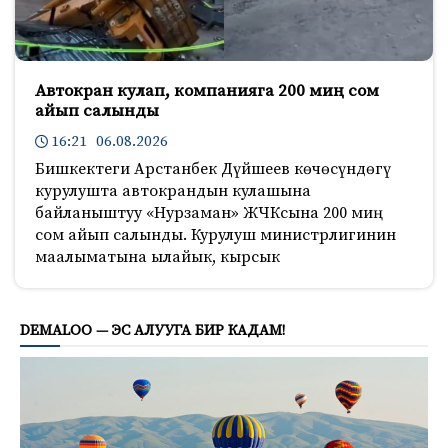
Автокран кулап, компанияга 200 миң сом
айып салынды
16:21 06.08.2026
Бишкектеги Арстанбек Дүйшеев көчөсүндөгү
курулушта автокрандын кулашына
байланыштуу «Нурзаман» ЖЧКсына 200 миң
сом айып салынды. Курулуш министрлигинин
маалыматына ылайык, кырсык
183
DEMALOO — ЭС АЛУУГА БИР КАДАМ!