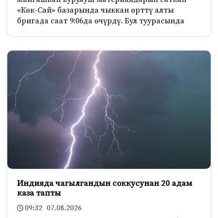
«Көк-Сай» базарында чыккан өрттү алты
бригада саат 9:06да өчүрдү. Бул туурасында
Индияда чагылгандын соккусунан 20 адам
каза тапты
09:32 07.08.2026