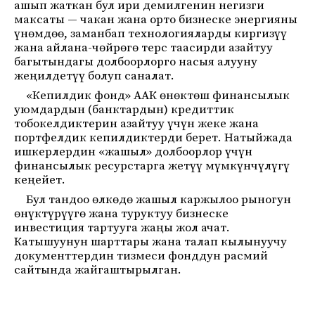
ашып жаткан бул ири демилгенин негизги
максаты — чакан жана орто бизнеске энергияны
үнөмдөө, заманбап технологияларды киргизүү
жана айлана-чөйрөгө терс таасирди азайтуу
багытындагы долбоорлорго насыя алууну
жеңилдетүү болуп саналат.
«Кепилдик фонд» ААК өнөктөш финансылык
уюмдардын (банктардын) кредиттик
тобокелдиктерин азайтуу үчүн жеке жана
портфелдик кепилдиктерди берет. Натыйжада
ишкерлердин «жашыл» долбоорлор үчүн
финансылык ресурстарга жетүү мүмкүнчүлүгү
кеңейет.
Бул тандоо өлкөдө жашыл каржылоо рыногун
өнүктүрүүгө жана туруктуу бизнеске
инвестиция тартууга жаңы жол ачат.
Катышуунун шарттары жана талап кылынуучу
документтердин тизмеси фонддун расмий
сайтында жайгаштырылган.