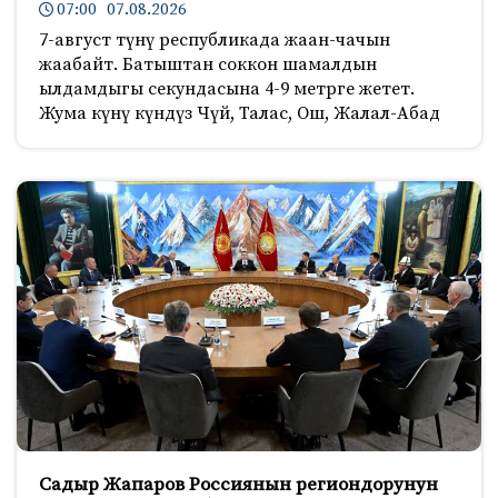
07:00 07.08.2026
7-август түнү республикада жаан-чачын
жаабайт. Батыштан соккон шамалдын
ылдамдыгы секундасына 4-9 метрге жетет.
Жума күнү күндүз Чүй, Талас, Ош, Жалал-Абад
Садыр Жапаров Россиянын региондорунун