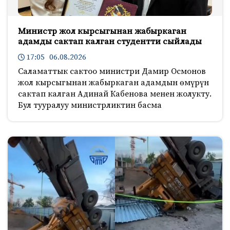
Министр жол кырсыгынан жабыркаган
адамды сактап калган студентти сыйлады
17:05 06.08.2026
Саламаттык сактоо министри Дамир Осмонов
жол кырсыгынан жабыркаган адамдын өмүрүн
сактап калган Адинай Кабенова менен жолукту.
Бул тууралуу министрликтин басма