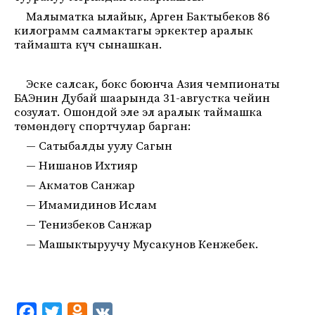
Малыматка ылайык, Арген Бактыбеков 86
килограмм салмактагы эркектер аралык
таймашта күч сынашкан.
Эске салсак, бокс боюнча Азия чемпионаты
БАЭнин Дубай шаарында 31-августка чейин
созулат. Ошондой эле эл аралык таймашка
төмөндөгү спортчулар барган:
— Сатыбалды уулу Сагын
— Нишанов Ихтияр
— Акматов Санжар
— Имамидинов Ислам
— Тенизбеков Санжар
— Машыктыруучу Мусакунов Кенжебек.
F
T
O
V