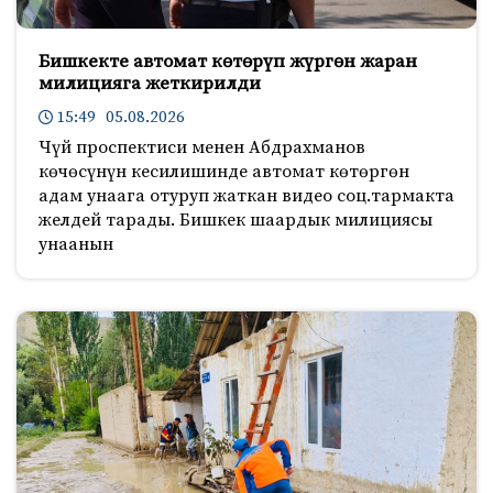
Бишкекте автомат көтөрүп жүргөн жаран
милицияга жеткирилди
15:49 05.08.2026
Чүй проспектиси менен Абдрахманов
көчөсүнүн кесилишинде автомат көтөргөн
адам унаага отуруп жаткан видео соц.тармакта
желдей тарады. Бишкек шаардык милициясы
унаанын