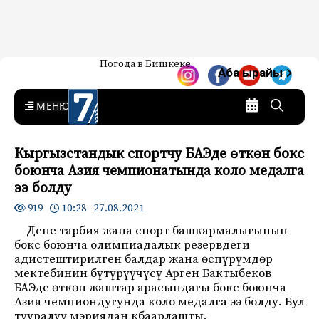
Жаңылыктар — Кыргызстан
Погода в Бишкеке
7-канал. Жаңылыктар —
Аба ырайы
Кыргызстан
MENU
Кыргызстандык спортчу БАЭде өткөн бокс
боюнча Азия чемпионатында коло медалга
ээ болду
10:28 27.08.2021
919
Дене тарбия жана спорт башкармалыгынын
бокс боюнча олимпиадалык резервдеги
адистештирилген балдар жана өспүрүмдөр
мектебинин бүтүрүүчүсү Арген Бактыбеков
БАЭде өткөн жаштар арасындагы бокс боюнча
Азия чемпиондугунда коло медалга ээ болду. Бул
тууралуу мэриядан кбаарлашты.