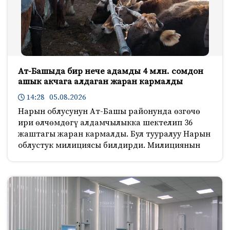
Ат-Башыда бир нече адамды 4 млн. сомдон
ашык акчага алдаган жаран кармалды
14:28 05.08.2026
Нарын облусунун Ат-Башы районунда өзгөчө
ири өлчөмдөгү алдамчылыкка шектелип 36
жаштагы жаран кармалды. Бул тууралуу Нарын
облустук милициясы билдирди. Милициянын