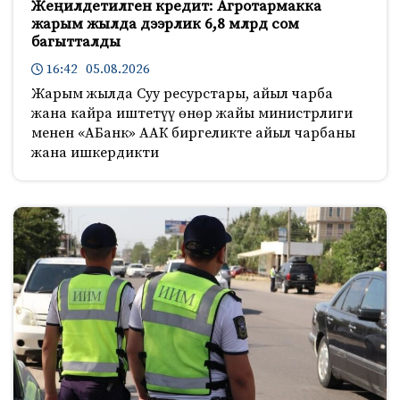
Жеңилдетилген кредит: Агротармакка
жарым жылда дээрлик 6,8 млрд сом
багытталды
16:42 05.08.2026
Жарым жылда Суу ресурстары, айыл чарба
жана кайра иштетүү өнөр жайы министрлиги
менен «АБанк» ААК биргеликте айыл чарбаны
жана ишкердикти