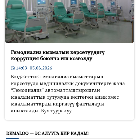
Гемодиализ кызматын көрсөтүүдөгү
коррупция боюнча иш козголду
14:03 05.08.2026
Бюджеттик гемодиализ кызматтарын
көрсөтүүдө медициналык документтерге жана
“Гемодиализ” автоматташтырылган
маалыматтык тутумуна көптөгөн анык эмес
маалыматтарды киргизүү фактылары
аныкталды. Бул тууралуу
920
DEMALOO — ЭС АЛУУГА БИР КАДАМ!