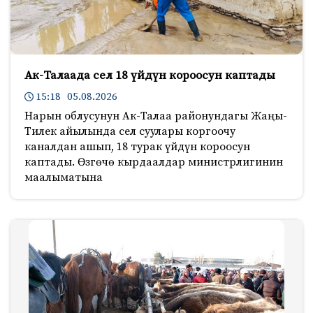
Ак-Талаада сел 18 үйдүн короосун каптады
15:18 05.08.2026
Нарын облусунун Ак-Талаа районундагы Жаңы-
Тилек айылында сел суулары коргоочу
каналдан ашып, 18 турак үйдүн короосун
каптады. Өзгөчө кырдаалдар министрлигинин
маалыматына