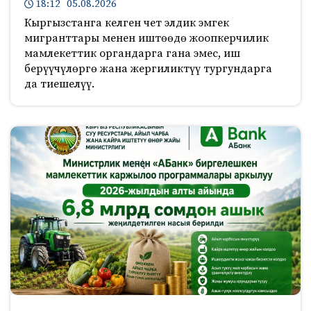
18:12 05.08.2026
Кыргызстанга келген чет элдик эмгек
мигранттары менен иштөөдө жоопкерчилик
мамлекеттик органдарга гана эмес, иш
берүүчүлөргө жана жергиликтүү тургундарга
да тиешелүү.