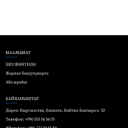
МААЛЫМАТ
БИЗ ЖӨНҮНДӨ
Жарнак берүүчүлөргө
Аба ырайы
БАЙЛАНЫШТАР
Дарек: Кыргызстан, Бишкек, Байтик Баатыра к. 53
Телефон: +996 555 56 56 35