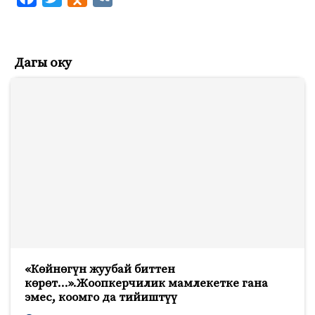
a
w
d
K
c
i
n
e
t
o
Дагы оку
b
t
k
o
e
l
o
r
a
k
s
s
n
i
k
i
«Көйнөгүн жуубай биттен
көрөт…».Жоопкерчилик мамлекетке гана
эмес, коомго да тийиштүү