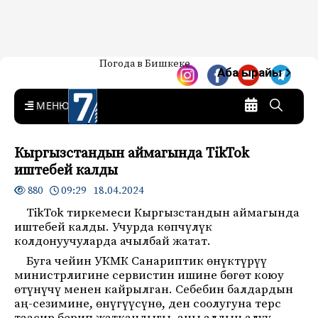
Жаңылыктар — Кыргызстан
Погода в Бишкеке
7-канал. Жаңылыктар —
Аба ырайы
Кыргызстан
MENU
Кыргызстандын аймагында TikTok
иштебей калды
09:29 18.04.2024
880
TikTok тиркемеси Кыргызстандын аймагында
иштебей калды. Учурда көпчүлүк
колдонуучуларда ачылбай жатат.
Буга чейин УКМК Санариптик өнүктүрүү
министрлигине сервистин ишине бөгөт коюу
өтүнүчү менен кайрылган. Себебин балдардын
аң-сезимине, өнүгүүсүнө, ден соолугуна терс