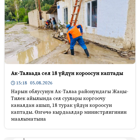
Ак-Талаада сел 18 үйдүн короосун каптады
15:18 05.08.2026
Нарын облусунун Ак-Талаа районундагы Жаңы-
Тилек айылында сел суулары коргоочу
каналдан ашып, 18 турак үйдүн короосун
каптады. Өзгөчө кырдаалдар министрлигинин
маалыматына