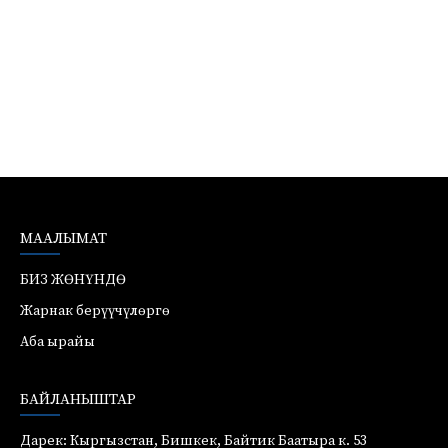
МААЛЫМАТ
БИЗ ЖӨНҮНДӨ
Жарнак берүүчүлөргө
Аба ырайы
БАЙЛАНЫШТАР
Дарек: Кыргызстан, Бишкек, Байтик Баатыра к. 53