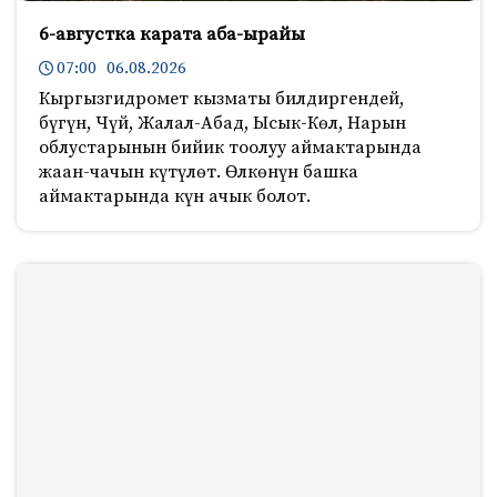
6-августка карата аба-ырайы
07:00 06.08.2026
Кыргызгидромет кызматы билдиргендей,
бүгүн, Чүй, Жалал-Абад, Ысык-Көл, Нарын
облустарынын бийик тоолуу аймактарында
жаан-чачын күтүлөт. Өлкөнүн башка
аймактарында күн ачык болот.