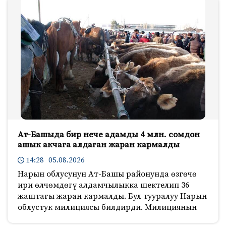
Ат-Башыда бир нече адамды 4 млн. сомдон
ашык акчага алдаган жаран кармалды
14:28 05.08.2026
Нарын облусунун Ат-Башы районунда өзгөчө
ири өлчөмдөгү алдамчылыкка шектелип 36
жаштагы жаран кармалды. Бул тууралуу Нарын
облустук милициясы билдирди. Милициянын
881