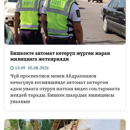
Бишкекте автомат көтөрүп жүргөн жаран
милицияга жеткирилди
15:49 05.08.2026
Чүй проспектиси менен Абдрахманов
көчөсүнүн кесилишинде автомат көтөргөн
адам унаага отуруп жаткан видео соц.тармакта
желдей тарады. Бишкек шаардык милициясы
унаанын