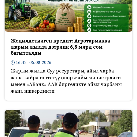
Жеңилдетилген кредит: Агротармакка
жарым жылда дээрлик 6,8 млрд сом
багытталды
16:42 05.08.2026
Жарым жылда Суу ресурстары, айыл чарба
жана кайра иштетүү өнөр жайы министрлиги
менен «АБанк» ААК биргеликте айыл чарбаны
жана ишкердикти