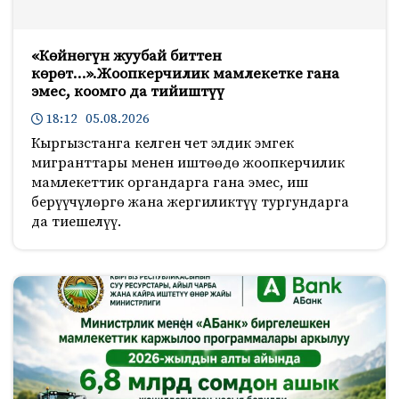
«Көйнөгүн жуубай биттен
көрөт…».Жоопкерчилик мамлекетке гана
эмес, коомго да тийиштүү
18:12 05.08.2026
Кыргызстанга келген чет элдик эмгек
мигранттары менен иштөөдө жоопкерчилик
мамлекеттик органдарга гана эмес, иш
берүүчүлөргө жана жергиликтүү тургундарга
да тиешелүү.