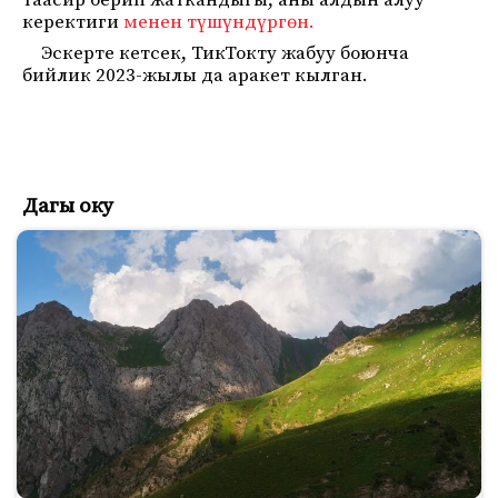
таасир берип жаткандыгы, аны алдын алуу
керектиги
менен түшүндүргөн.
Эскерте кетсек, ТикТокту жабуу боюнча
бийлик 2023-жылы да аракет кылган.
Дагы оку