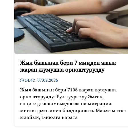
Жыл башынан бери 7 миңден ашык
жаран жумушка орноштурулду
14:42 07.08.2026
Жыл башынан бери 7106 жаран жумушка
орноштурулду. Бул тууралуу Эмгек,
социалдык камсыздоо жана миграция
министрлигинен билдиришти. Маалыматка
ылайык, 1-июлга карата