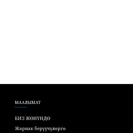
685
МААЛЫМАТ
БИЗ ЖӨНҮНДӨ
Жарнак берүүчүлөргө