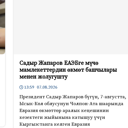
Садыр Жапаров ЕАЭБге мүчө
мамлекеттердин өкмөт башчылары
менен жолугушту
13:59 07.08.2026
Президент Садыр Жапаров бүгүн, 7-августта,
Ысык-Көл облусунун Чолпон-Ата шаарында
Евразия өкмөттөр аралык кеңешинин
кезектеги жыйынына катышуу үчүн
Кыргызстанга келген Евразия