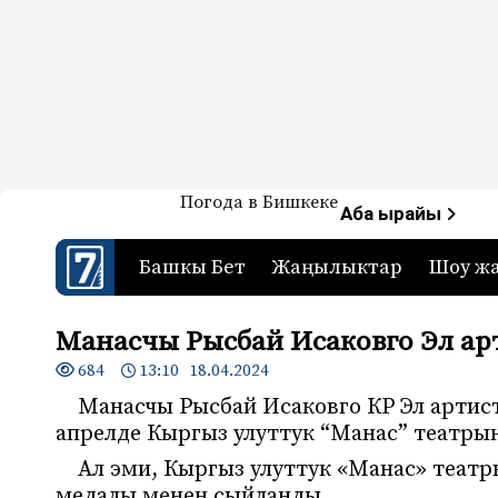
Жаңылыктар — Кыргызстан
Погода в Бишкеке
7-канал. Жаңылыктар 
Аба ырайы
Башкы Бет
Жаңылыктар
Шоу ж
Манасчы Рысбай Исаковго Эл а
684
13:10 18.04.2024
Манасчы Рысбай Исаковго КР Эл артис
апрелде Кыргыз улуттук “Манас” театры
Ал эми, Кыргыз улуттук «Манас» теат
медалы менен сыйланды.