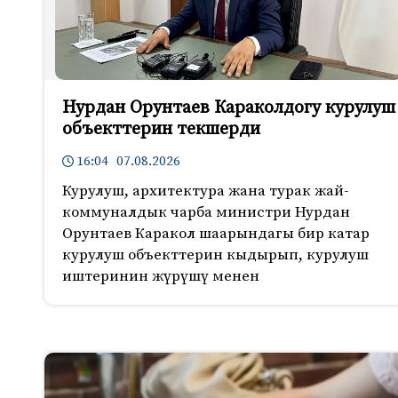
Нурдан Орунтаев Караколдогу курулуш
объекттерин текшерди
16:04 07.08.2026
Курулуш, архитектура жана турак жай-
коммуналдык чарба министри Нурдан
Орунтаев Каракол шаарындагы бир катар
курулуш объекттерин кыдырып, курулуш
иштеринин жүрүшү менен