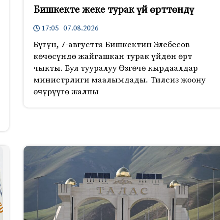
Бишкекте жеке турак үй өрттөндү
17:05 07.08.2026
Бүгүн, 7-августта Бишкектин Элебесов
көчөсүндө жайгашкан турак үйдөн өрт
чыкты. Бул тууралуу Өзгөчө кырдаалдар
министрлиги маалымдады. Тилсиз жоону
өчүрүүгө жалпы