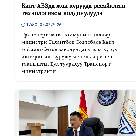
Кант АБЗда жол курууда ресайклинг
технологиясы колдонулууда
17:53 07.08.2026
Транспорт жана коммуникациялар
министри Талантбек Солтобаев Кант
асфальт-бетон заводундагы жол куруу
иштеринин жүрүшү менен жеринен
таанышты. Бул тууралуу Транспорт
министрлиги