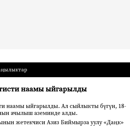
— Кыргызстан
аңылыктар
ртисти наамы ыйгарылды
ти наамы ыйгарылды. Ал сыйлыкты бүгүн, 18-
нын ачылыш аземинде алды.
рынын жетекчиси Азиз Биймырза уулу «Даңк»