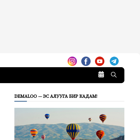
DEMALOO — ЭС АЛУУГА БИР КАДАМ!