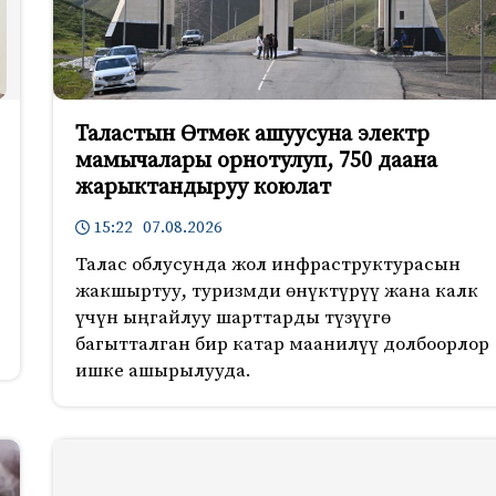
Таластын Өтмөк ашуусуна электр
мамычалары орнотулуп, 750 даана
жарыктандыруу коюлат
15:22 07.08.2026
Талас облусунда жол инфраструктурасын
жакшыртуу, туризмди өнүктүрүү жана калк
үчүн ыңгайлуу шарттарды түзүүгө
багытталган бир катар маанилүү долбоорлор
ишке ашырылууда.