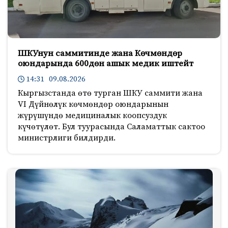
ШКУнун саммитинде жана Көчмөндөр
оюндарында 600дөн ашык медик иштейт
14:31 09.08.2026
Кыргызстанда өтө турган ШКУ саммити жана
VI Дүйнөлүк көчмөндөр оюндарынын
жүрүшүндө медициналык коопсуздук
күчөтүлөт. Бул туурасында Саламаттык сактоо
министрлиги билдирди.