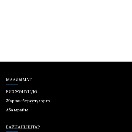
МААЛЫМАТ
БИЗ ЖӨНҮНДӨ
Жарнак берүүчүлөргө
Аба ырайы
БАЙЛАНЫШТАР