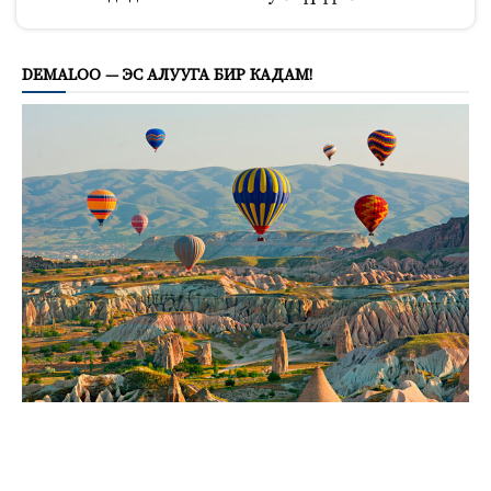
466
DEMALOO — ЭС АЛУУГА БИР КАДАМ!