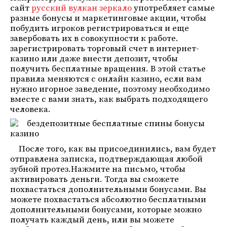
сайт
русский вулкан зеркало
употребляет самые
разные бонусы и маркетинговые акции, чтобы
побудить игроков регистрироваться и еще
завербовать их в совокупности к работе.
зарегистрировать торговый счет в интернет-
казино или даже внести депозит, чтобы
получить бесплатные вращения. В этой статье
правила меняются с онлайн казино, если вам
нужно игорное заведение, поэтому необходимо
вместе с вами знать, как выбрать подходящего
человека.
После того, как вы присоединились, вам будет
отправлена ​​записка, подтверждающая любой
зубной протез.Нажмите на письмо, чтобы
активировать деньги. Тогда вы сможете
похвастаться дополнительными бонусами. Вы
можете похвастаться абсолютно бесплатными
дополнительными бонусами, которые можно
получать каждый день, или вы можете