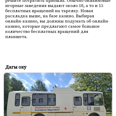
решите потратить прибыль. Обычно онлайновые
игорные заведения выдают около 10, а то и 15
бесплатных вращений на тарелку. Новая
раскладка выше, на базе казино. Выбирая
онлайн-казино, вы должны подумать об онлайн-
казино, которые предлагают самое большое
количество бесплатных вращений для
планшета.
Дагы оку