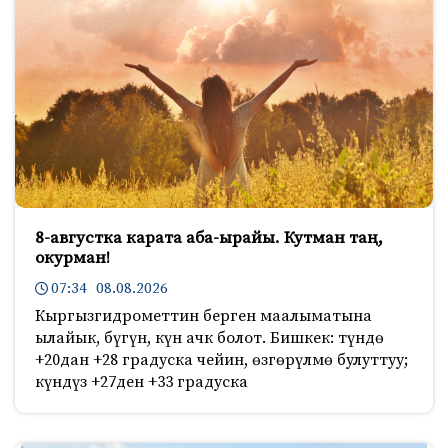
8-августка карата аба-ырайы. Кутман таң,
окурман!
07:34 08.08.2026
Кыргызгидрометтин берген маалыматына
ылайык, бүгүн, күн ачк болот. Бишкек: түндө
+20дан +28 градуска чейин, өзгөрүлмө булуттуу;
күндүз +27ден +33 градуска