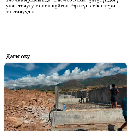
145 чакырымында “Daewoo Nexia” үлгүсүндөгү
унаа толугу менен күйгөн. Өрттүн себептери
такталууда.
Дагы оку