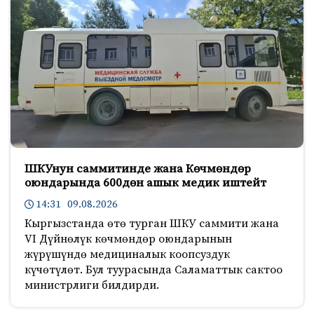
ШКУнун саммитинде жана Көчмөндөр
оюндарында 600дөн ашык медик иштейт
14:31 09.08.2026
Кыргызстанда өтө турган ШКУ саммити жана
VI Дүйнөлүк көчмөндөр оюндарынын
жүрүшүндө медициналык коопсуздук
күчөтүлөт. Бул туурасында Саламаттык сактоо
министрлиги билдирди.