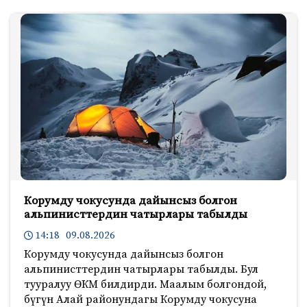
Корумду чокусунда дайынсыз болгон
альпинисттердин чатырлары табылды
14:18 09.08.2026
Корумду чокусунда дайынсыз болгон
альпинисттердин чатырлары табылды. Бул
тууралуу ӨКМ билдирди. Маалым болгондой,
бүгүн Алай районундагы Корумду чокусуна