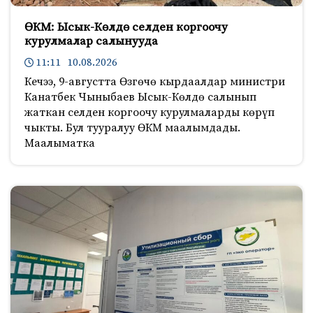
ӨКМ: Ысык-Көлдө селден коргоочу
курулмалар салынууда
11:11 10.08.2026
Кечээ, 9-августта Өзгөчө кырдаалдар министри
Канатбек Чыныбаев Ысык-Көлдө салынып
жаткан селден коргоочу курулмаларды көрүп
чыкты. Бул тууралуу ӨКМ маалымдады.
Маалыматка