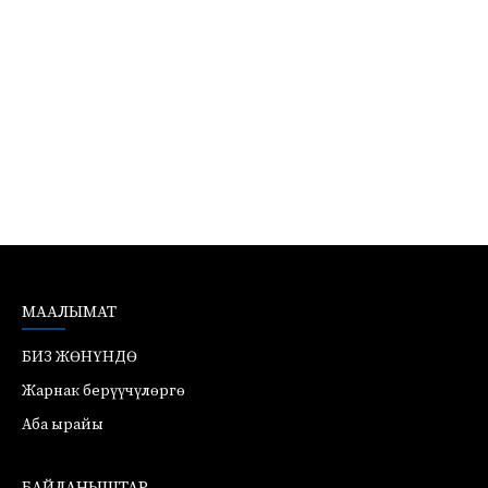
МААЛЫМАТ
БИЗ ЖӨНҮНДӨ
Жарнак берүүчүлөргө
Аба ырайы
БАЙЛАНЫШТАР