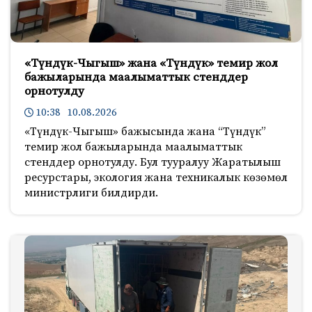
«Түндүк-Чыгыш» жана «Түндүк» темир жол
бажыларында маалыматтык стенддер
орнотулду
10:38 10.08.2026
«Түндүк-Чыгыш» бажысында жана “Түндүк”
темир жол бажыларында маалыматтык
стенддер орнотулду. Бул тууралуу Жаратылыш
ресурстары, экология жана техникалык көзөмөл
министрлиги билдирди.