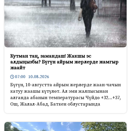
Кутман таң, замандаш! Жакшы эс
алдыңызбы? Бүгүн айрым жерлерде жамгыр
жаайт
07:00 10.08.2026
Бүгүн, 10-августта айрым жерлерде жаан-чачын
катуу жаашы күтүлөт. Ал эми жалпысынан
алганда абанын температурасы Чүйдө +32…+37,
Ош, Жалал-Абад, Баткен облустарында