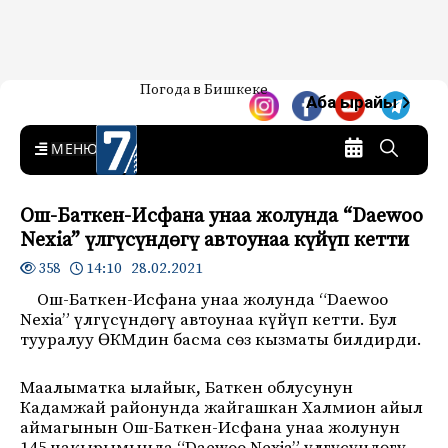
Жаңылыктар — Кыргызстан
Погода в Бишкеке
7-канал. Жаңылыктар —
Аба ырайы
Кыргызстан
MENU
Ош-Баткен-Исфана унаа жолунда “Daewoo
Nexia” үлгүсүндөгү автоунаа күйүп кетти
14:10 28.02.2021
358
Ош-Баткен-Исфана унаа жолунда “Daewoo
Nexia” үлгүсүндөгү автоунаа күйүп кетти. Бул
тууралуу ӨКМдин басма сөз кызматы билдирди.
Маалыматка ылайык, Баткен облусунун
Кадамжай районунда жайгашкан Халмион айыл
аймагынын Ош-Баткен-Исфана унаа жолунун