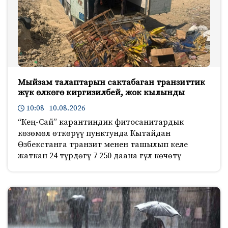
Мыйзам талаптарын сактабаган транзиттик
жүк өлкөгө киргизилбей, жок кылынды
10:08 10.08.2026
“Кең-Сай” карантиндик фитосанитардык
көзөмөл өткөрүү пунктунда Кытайдан
Өзбекстанга транзит менен ташылып келе
жаткан 24 түрдөгү 7 250 даана гүл көчөтү