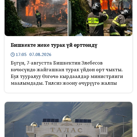
Бишкекте жеке турак үй өрттөндү
17:05 07.08.2026
Бүгүн, 7-августта Бишкектин Элебесов
көчөсүндө жайгашкан турак үйдөн өрт чыкты.
Бул тууралуу Өзгөчө кырдаалдар министрлиги
маалымдады. Тилсиз жоону өчүрүүгө жалпы