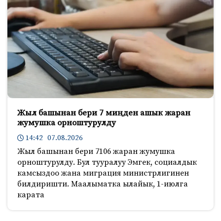
Жыл башынан бери 7 миңден ашык жаран
жумушка орноштурулду
14:42 07.08.2026
Жыл башынан бери 7106 жаран жумушка
орноштурулду. Бул тууралуу Эмгек, социалдык
камсыздоо жана миграция министрлигинен
билдиришти. Маалыматка ылайык, 1-июлга
карата