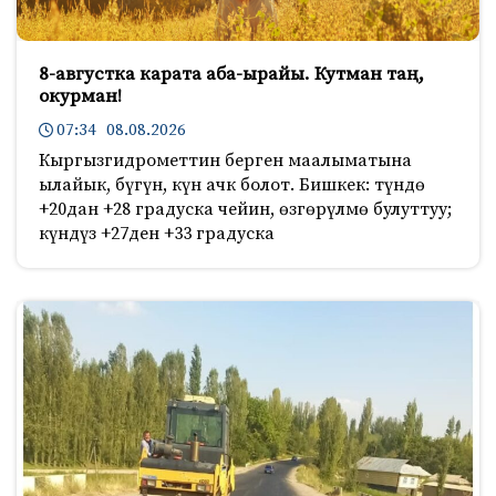
8-августка карата аба-ырайы. Кутман таң,
окурман!
07:34 08.08.2026
Кыргызгидрометтин берген маалыматына
ылайык, бүгүн, күн ачк болот. Бишкек: түндө
+20дан +28 градуска чейин, өзгөрүлмө булуттуу;
күндүз +27ден +33 градуска