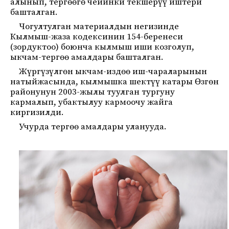
алынып, тергөөгө чейинки текшерүү иштери
башталган.
Чогултулган материалдын негизинде
Кылмыш-жаза кодексинин 154-беренеси
(зордуктоо) боюнча кылмыш иши козголуп,
ыкчам-тергөө амалдары башталган.
Жүргүзүлгөн ыкчам-издөө иш-чараларынын
натыйжасында, кылмышка шектүү катары Өзгөн
районунун 2003-жылы туулган тургуну
кармалып, убактылуу кармоочу жайга
киргизилди.
Учурда тергөө амалдары уланууда.