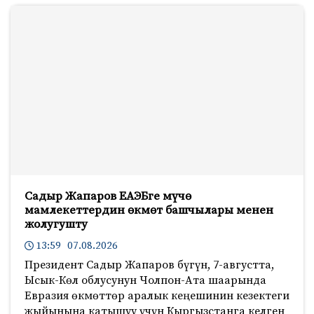
Садыр Жапаров ЕАЭБге мүчө
мамлекеттердин өкмөт башчылары менен
жолугушту
13:59 07.08.2026
Президент Садыр Жапаров бүгүн, 7-августта,
Ысык-Көл облусунун Чолпон-Ата шаарында
Евразия өкмөттөр аралык кеңешинин кезектеги
жыйынына катышуу үчүн Кыргызстанга келген