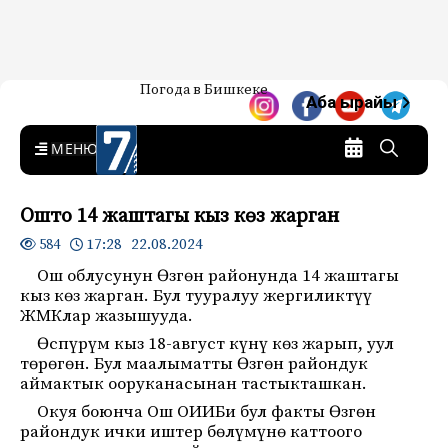
Жаңылыктар — Кыргызстан
Погода в Бишкеке
7-канал. Жаңылыктар —
Аба ырайы
Кыргызстан
MENU
Ошто 14 жаштагы кыз көз жарган
17:28 22.08.2024
584
Ош облусунун Өзгөн районунда 14 жаштагы
кыз көз жарган. Бул тууралуу жергиликтүү
ЖМКлар жазышууда.
Өспүрүм кыз 18-август күнү көз жарып, уул
төрөгөн. Бул маалыматты Өзгөн райондук
аймактык ооруканасынан тастыкташкан.
Окуя боюнча Ош ОИИБи бул факты Өзгөн
райондук ички иштер бөлүмүнө каттоого