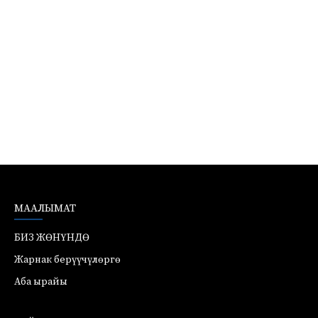
МААЛЫМАТ
БИЗ ЖӨНҮНДӨ
Жарнак берүүчүлөргө
Аба ырайы