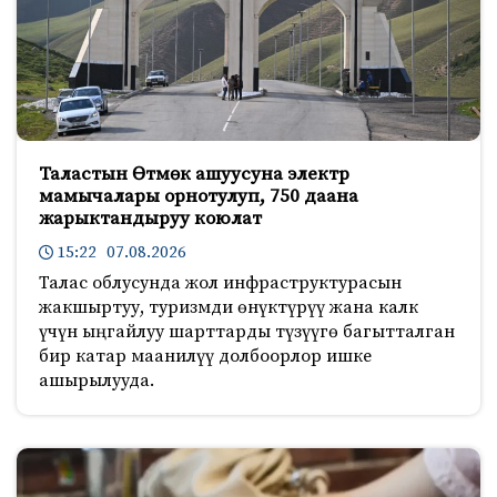
Таластын Өтмөк ашуусуна электр
мамычалары орнотулуп, 750 даана
жарыктандыруу коюлат
15:22 07.08.2026
Талас облусунда жол инфраструктурасын
жакшыртуу, туризмди өнүктүрүү жана калк
үчүн ыңгайлуу шарттарды түзүүгө багытталган
бир катар маанилүү долбоорлор ишке
ашырылууда.