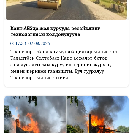
Кант АБЗда жол курууда ресайклинг
технологиясы колдонулууда
17:53 07.08.2026
Транспорт жана коммуникациялар министри
Талантбек Солтобаев Кант асфальт-бетон
заводундагы жол куруу иштеринин жүрүшү
менен жеринен таанышты. Бул тууралуу
Транспорт министрлиги