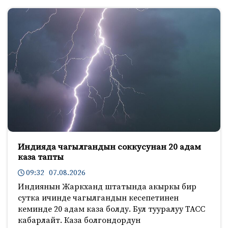
Индияда чагылгандын соккусунан 20 адам
каза тапты
09:32 07.08.2026
Индиянын Жаркханд штатында акыркы бир
сутка ичинде чагылгандын кесепетинен
кеминде 20 адам каза болду. Бул тууралуу ТАСС
кабарлайт. Каза болгондордун