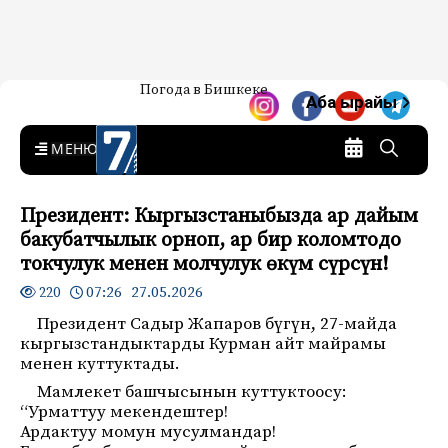
Жаңылыктар — Кыргызстан
Погода в Бишкеке
7-канал. Жаңылыктар —
Аба ырайы
Кыргызстан
MENU
Президент: Кыргызстаныбызда ар дайым
бакубатчылык орноп, ар бир коломтодо
токчулук менен молчулук өкүм сүрсүн!
07:26 27.05.2026
220
Президент Садыр Жапаров бүгүн, 27-майда
кыргызстандыктарды Курман айт майрамы
менен куттуктады.
Мамлекет башчысынын куттуктоосу:
“Урматтуу мекендештер!
Ардактуу момун мусулмандар!