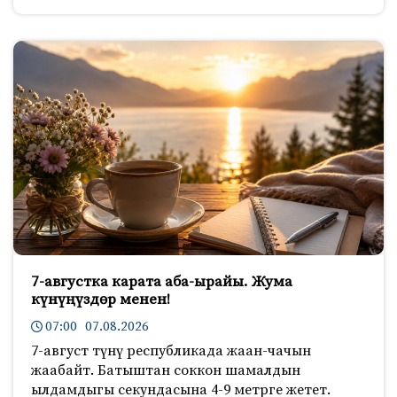
7-августка карата аба-ырайы. Жума
күнүңүздөр менен!
07:00 07.08.2026
7-август түнү республикада жаан-чачын
жаабайт. Батыштан соккон шамалдын
ылдамдыгы секундасына 4-9 метрге жетет.