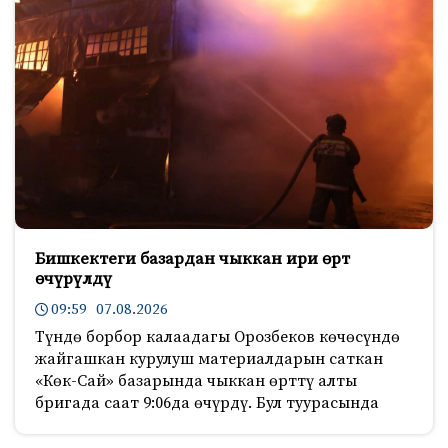
Бишкектеги базардан чыккан ири өрт
өчүрүлдү
09:59 07.08.2026
Түндө борбор калаадагы Орозбеков көчөсүндө
жайгашкан курулуш материалдарын саткан
«Көк-Сай» базарында чыккан өрттү алты
бригада саат 9:06да өчүрдү. Бул туурасында