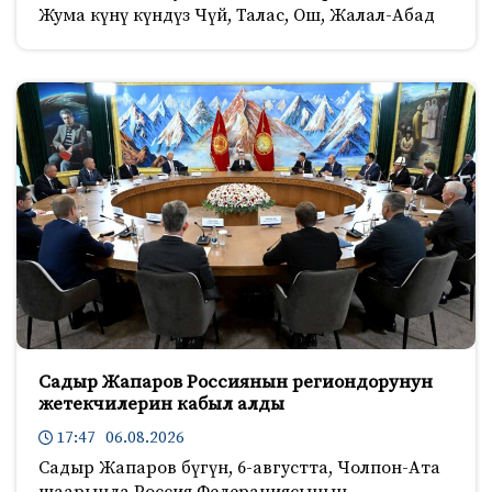
Жума күнү күндүз Чүй, Талас, Ош, Жалал-Абад
Садыр Жапаров Россиянын региондорунун
жетекчилерин кабыл алды
17:47 06.08.2026
Садыр Жапаров бүгүн, 6-августта, Чолпон-Ата
шаарында Россия Федерациясынын