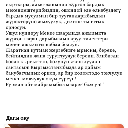
сырткары, алыс-жакында жүргөн бардык
мекендештерибиздин, ошондой эле өлкөбүздөгү
бардык мусулман бир туугандарыбыздын
жүрөктөрүнө жылуулук, дилине тынчтык
орносун.
Ушул күндөрү Мекке шаарында ажылыкта
жүргөн жарандарыбыздын аруу-тилектери
менен ажылыгы кабыл болсун.
Жараткан кутман жергебизге ырыскы, береке,
бейпилдик жана туруктуулук берсин. Элибизди
бөөдө кырсыктан, бөлүнүп-жарылуудан
сактасын! Кыргызстаныбызда ар дайым
бакубатчылык орноп, ар бир коломтодо токчулук
менен молчулук өкүм сүрсүн!
Курман айт майрамыбыз маарек болсун!”
Дагы оку