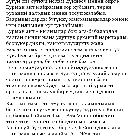
Бүгүн биз бүткүл ислам дүйнөсү менен бирге
Курман айт майрамын зор кубаныч, терең
руханий даярдык менен тосуп жатабыз.
Баарыңыздарды бүгүнкү майрамыңыздар менен
чын дилимден куттуктаймын!
Курман айт – кылымдар бою ата-бабалардан
калган диний жана улуттук руханий нарктарды,
боорукердикти, кайрымдуулукту жана
жоомарттыкты даңазалаган өзгөчө касиеттүү
күн. Бул майрам адамзаттын дилинин
тазалануусуна, бири-бирине болгон
кечиримдүүлүккө, кең пейилдүүлүккө жана
ынтымакка чакырат. Бул күндөрү Кудай жолуна
чалынган курмандыктар, тиленген бата-
тилектер коомубуздагы өз ара сый-урматты
арттырып, коомдук биримдикти чыңдоого
кызмат кылат.
Биз – ынтымакты туу туткан, кыйынчылыкта
бирге болгон улуу жана куттуу журтпуз. Биздин
эң башкы байлыгыбыз – Ата Мекенибиздин
тынчтыгы менен элибиздин ынтымагы.
Ар бир үй-бүлөгө кут-береке, бейпилдик жана
ынтымак-ырыс каалайм. Ата Журттан