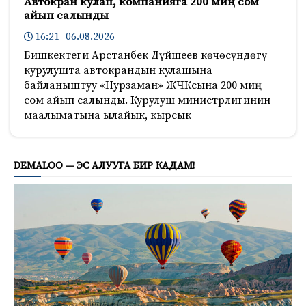
Автокран кулап, компанияга 200 миң сом
айып салынды
16:21 06.08.2026
Бишкектеги Арстанбек Дүйшеев көчөсүндөгү
курулушта автокрандын кулашына
байланыштуу «Нурзаман» ЖЧКсына 200 миң
сом айып салынды. Курулуш министрлигинин
маалыматына ылайык, кырсык
221
DEMALOO — ЭС АЛУУГА БИР КАДАМ!