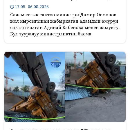
17:05 06.08.2026
Саламаттык сактоо министри Дамир Осмонов
жол кырсыгынан жабыркаган адамдын өмүрүн
сактап калган Адинай Кабенова менен жолукту.
Бул тууралуу министрликтин басма