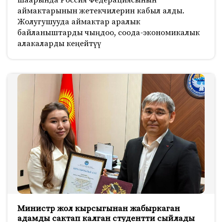
аймактарынын жетекчилерин кабыл алды.
Жолугушууда аймактар аралык
байланыштарды чыңдоо, соода-экономикалык
алакаларды кеңейтүү
Министр жол кырсыгынан жабыркаган
адамды сактап калган студентти сыйлады