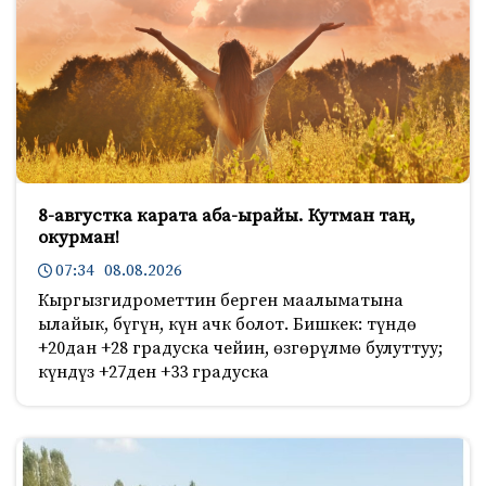
8-августка карата аба-ырайы. Кутман таң,
окурман!
07:34 08.08.2026
Кыргызгидрометтин берген маалыматына
ылайык, бүгүн, күн ачк болот. Бишкек: түндө
+20дан +28 градуска чейин, өзгөрүлмө булуттуу;
күндүз +27ден +33 градуска