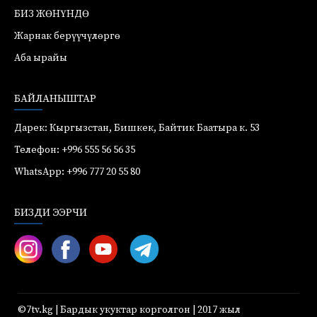
БИЗ ЖӨНҮНДӨ
Жарнак берүүчүлөргө
Аба ырайы
БАЙЛАНЫШТАР
Дарек: Кыргызстан, Бишкек, Байтик Баатыра к. 53
Телефон: +996 555 56 56 35
WhatsApp: +996 777 20 55 80
БИЗДИ ЭЭРЧИ
©7tv.kg | Бардык укуктар корголгон | 2017 жыл