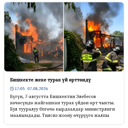
Бишкекте жеке турак үй өрттөндү
17:05 07.08.2026
Бүгүн, 7-августта Бишкектин Элебесов
көчөсүндө жайгашкан турак үйдөн өрт чыкты.
Бул тууралуу Өзгөчө кырдаалдар министрлиги
маалымдады. Тилсиз жоону өчүрүүгө жалпы