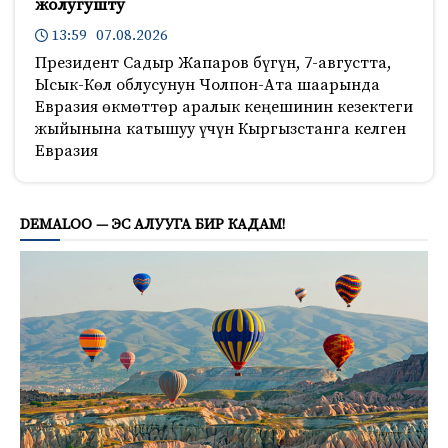
жолугушту
13:59 07.08.2026
Президент Садыр Жапаров бүгүн, 7-августта,
Ысык-Көл облусунун Чолпон-Ата шаарында
Евразия өкмөттөр аралык кеңешинин кезектеги
жыйынына катышуу үчүн Кыргызстанга келген
Евразия
216
DEMALOO — ЭС АЛУУГА БИР КАДАМ!