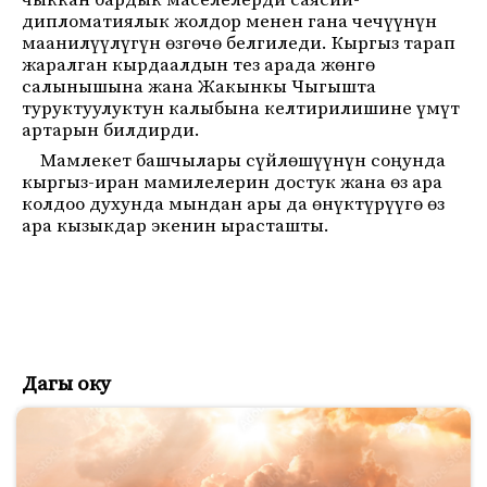
чыккан бардык маселелерди саясий-
дипломатиялык жолдор менен гана чечүүнүн
маанилүүлүгүн өзгөчө белгиледи. Кыргыз тарап
жаралган кырдаалдын тез арада жөнгө
салынышына жана Жакынкы Чыгышта
туруктуулуктун калыбына келтирилишине үмүт
артарын билдирди.
Мамлекет башчылары сүйлөшүүнүн соңунда
кыргыз-иран мамилелерин достук жана өз ара
колдоо духунда мындан ары да өнүктүрүүгө өз
ара кызыкдар экенин ырасташты.
Дагы оку