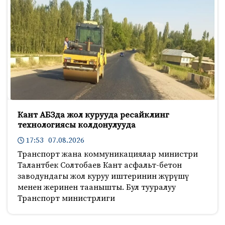
Кант АБЗда жол курууда ресайклинг
технологиясы колдонулууда
17:53 07.08.2026
Транспорт жана коммуникациялар министри
Талантбек Солтобаев Кант асфальт-бетон
заводундагы жол куруу иштеринин жүрүшү
менен жеринен таанышты. Бул тууралуу
Транспорт министрлиги