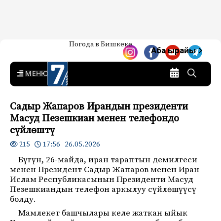
Жаңылыктар — Кыргызстан
Погода в Бишкеке
7-канал. Жаңылыктар —
Аба ырайы
Кыргызстан
MENU
Садыр Жапаров Ирандын президенти
Масуд Пезешкиан менен телефондо
сүйлөштү
17:56 26.05.2026
215
Бүгүн, 26-майда, иран тараптын демилгеси
менен Президент Садыр Жапаров менен Иран
Ислам Республикасынын Президенти Масуд
Пезешкиандын телефон аркылуу сүйлөшүүсү
болду.
Мамлекет башчылары келе жаткан ыйык