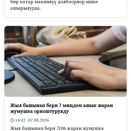
бир катар маанилүү долбоорлор ишке
ашырылууда.
Жыл башынан бери 7 миңден ашык жаран
жумушка орноштурулду
14:42 07.08.2026
Жыл башынан бери 7106 жаран жумушка