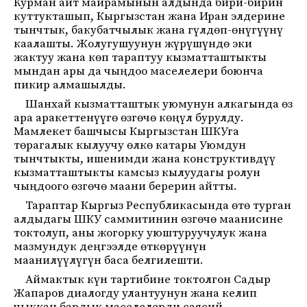
Курман айт майрамынын алдында бири-бирин
куттукташып, Кыргызстан жана Иран элдерине
тынчтык, бакубатчылык жана гүлдөп-өнүгүүнү
каалашты. Жолугушуунун жүрүшүндө эки
жактуу жана көп тараптуу кызматташтыкты
мындан ары да чыңдоо маселелери боюнча
пикир алмашылды.
Шанхай кызматташтык уюмунун алкагында өз
ара аракеттенүүгө өзгөчө көңүл бурулду.
Мамлекет башчысы Кыргызстан ШКУга
төрагалык кылуучу өлкө катары Уюмдун
тынчтыкты, ишенимди жана конструктивдүү
кызматташтыкты камсыз кылуудагы ролун
чыңдоого өзгөчө маани берерин айтты.
Тараптар Кыргыз Республикасында өтө турган
алдыдагы ШКУ саммитинин өзгөчө маанисине
токтолуп, аны жогорку уюштуруучулук жана
мазмундук деңгээлде өткөрүүнүн
маанилүүлүгүн баса белгилешти.
Аймактык күн тартибине токтолгон Садыр
Жапаров диалогду улантуунун жана келип