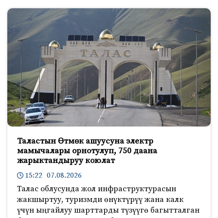
Таластын Өтмөк ашуусуна электр
мамычалары орнотулуп, 750 даана
жарыктандыруу коюлат
15:22 07.08.2026
Талас облусунда жол инфраструктурасын
жакшыртуу, туризмди өнүктүрүү жана калк
үчүн ыңгайлуу шарттарды түзүүгө багытталган