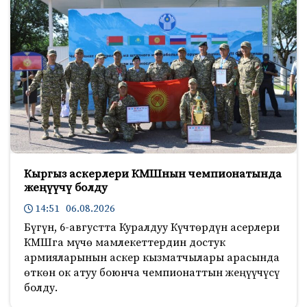
Кыргыз аскерлери КМШнын чемпионатында
жеңүүчү болду
14:51 06.08.2026
Бүгүн, 6-августта Куралдуу Күчтөрдүн асерлери
КМШга мүчө мамлекеттердин достук
армияларынын аскер кызматчылары арасында
өткөн ок атуу боюнча чемпионаттын жеңүүчүсү
болду.