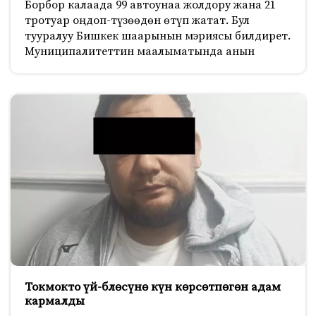
Борбор калаада 99 автоунаа жолдору жана 21
тротуар оңдоп-түзөөдөн өтүп жатат. Бул
тууралуу Бишкек шаарынын мэриясы билдирет.
Муниципалитеттин маалыматында анын
Токмокто үй-блөсүнө күн көрсөтпөгөн адам
кармалды