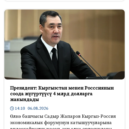
Президент: Кыргызстан менен Росссиянын
соода жүгүртүүсү 4 млрд долларга
жакындады
14:10 06.08.2026
Өлкө башчысы Садыр Жапаров Кыргыз-Россия
экономикалык форумунун катышуучуларына
видеокайрылуу жасап, эки өлкө ортосундагы