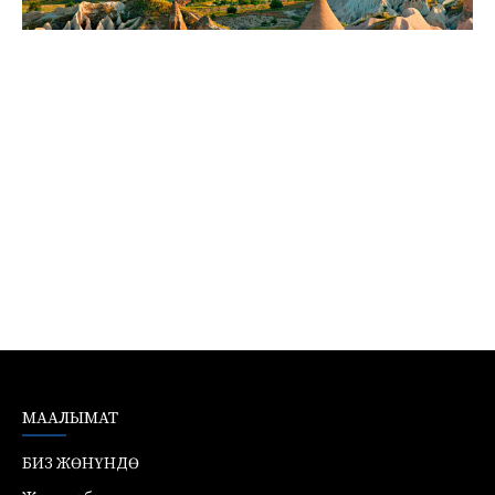
МААЛЫМАТ
БИЗ ЖӨНҮНДӨ