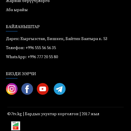
Жарнак берүүчүлөргө
Аба ырайы
БАЙЛАНЫШТАР
Дарек: Кыргызстан, Бишкек, Байтик Баатыра к. 53
Телефон: +996 555 56 56 35
WhatsApp: +996 777 20 55 80
БИЗДИ ЭЭРЧИ
©7tv.kg | Бардык укуктар корголгон | 2017 жыл