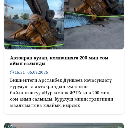
Автокран кулап, компанияга 200 миң сом
айып салынды
16:21 06.08.2026
Бишкектеги Арстанбек Дүйшеев көчөсүндөгү
курулушта автокрандын кулашына
байланыштуу «Нурзаман» ЖЧКсына 200 миң
сом айып салынды. Курулуш министрлигинин
маалыматына ылайык, кырсык