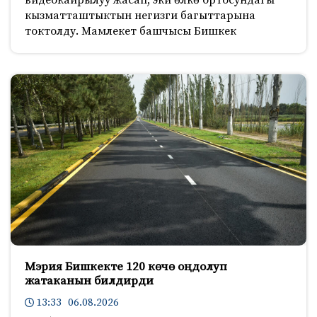
кызматташтыктын негизги багыттарына
токтолду. Мамлекет башчысы Бишкек
Мэрия Бишкекте 120 көчө оңдолуп
жатаканын билдирди
13:33 06.08.2026