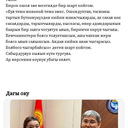
Бирок ошол эле мезгилде бир шарт койгом.
«Бул тема жөнөкөй тема эмес. Ошондуктан, тасманы
тартып бүткөнүңүздөн кийин манасчыларды, ак сакал-көк
сакалдарды, тарыхчыларды, кыскасы, өнөр адамдарынын
баарын бир залга чогултуп алып, биринчи көрүп чыгалы.
Кемчиликтери болсо толукташсын, аша чапкан жери
болсо алып салышсын. Андан кийин анан чыгарасыз.
Болбосо чыгарбайсыз» деген шарт койгом.
Сабырдуулук кылып күтө тургула.
Ар нерсенин өзүнүн убагы келет.
Дагы оку