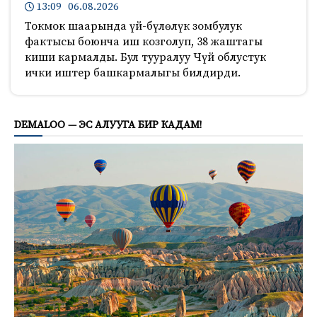
13:09 06.08.2026
Токмок шаарында үй-бүлөлүк зомбулук
фактысы боюнча иш козголуп, 38 жаштагы
киши кармалды. Бул тууралуу Чүй облустук
ички иштер башкармалыгы билдирди.
1325
DEMALOO — ЭС АЛУУГА БИР КАДАМ!