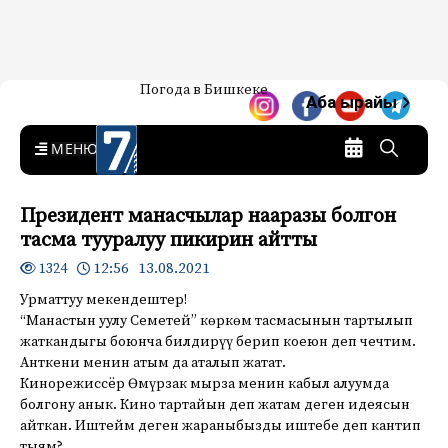
Жаңылыктар — Кыргызстан
Погода в Бишкеке
7-канал. Жаңылыктар —
Аба ырайы
Кыргызстан
MENU
Президент манасчылар нааразы болгон
тасма тууралуу пикирин айтты
12:56 13.08.2021
1324
Урматтуу мекендештер!
“Манастын уулу Семетей” көркөм тасмасынын тартылып
жаткандыгы боюнча билдирүү берип коеюн деп чечтим.
Анткени менин атым да аталып жатат.
Кинорежиссёр Өмүрзак мырза менин кабыл алуумда
болгону анык. Кино тартайын деп жатам деген идеясын
айткан. Иштейм деген жараныбызды иштебе деп кантип
тыям?