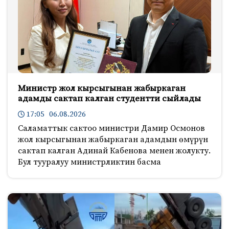
Министр жол кырсыгынан жабыркаган
адамды сактап калган студентти сыйлады
17:05 06.08.2026
Саламаттык сактоо министри Дамир Осмонов
жол кырсыгынан жабыркаган адамдын өмүрүн
сактап калган Адинай Кабенова менен жолукту.
Бул тууралуу министрликтин басма