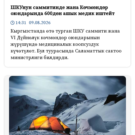
ШКУнун саммитинде жана Көчмөндөр
оюндарында 600дөн ашык медик иштейт
14:31 09.08.2026
Кыргызстанда өтө турган ШКУ саммити жана
VI Дүйнөлүк көчмөндөр оюндарынын
жүрүшүндө медициналык коопсуздук
күчөтүлөт. Бул туурасында Саламаттык сактоо
министрлиги билдирди.