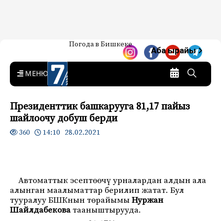
Жаңылыктар — Кыргызстан
Погода в Бишкеке
7-канал. Жаңылыктар —
Аба ырайы
Кыргызстан
MENU
Президенттик башкарууга 81,17 пайыз
шайлоочу добуш берди
14:10 28.02.2021
360
Автоматтык эсептөөчү урналардан алдын ала
алынган маалыматтар берилип жатат. Бул
тууралуу БШКнын төрайымы
Нуржан
Шайлдабекова
тааныштырууда.