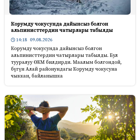
Корумду чокусунда дайынсыз болгон
альпинисттердин чатырлары табылды
14:18 09.08.2026
Корумду чокусунда дайынсыз болгон
альпинисттердин чатырлары табылды. Бул
тууралуу ӨКМ билдирди. Маалым болгондой,
бүгүн Алай районундагы Корумду чокусуна
чыккан, байланышка