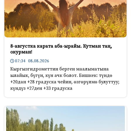
8-августка карата аба-ырайы. Кутман таң,
окурман!
07:34 08.08.2026
Кыргызгидрометтин берген маалыматына
ылайык, бүгүн, күн ачк болот. Бишкек: түндө
+20дан +28 градуска чейин, өзгөрүлмө булуттуу;
күндүз +27ден +33 градуска