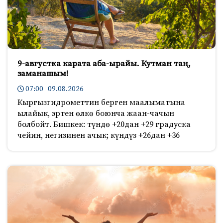
9-августка карата аба-ырайы. Кутман таң,
заманашым!
07:00 09.08.2026
Кыргызгидрометтин берген маалыматына
ылайык, эртен өлкө боюнча жаан-чачын
болбойт. Бишкек: түндө +20дан +29 градуска
чейин, негизинен ачык; күндүз +26дан +36