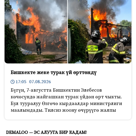
Бишкекте жеке турак үй өрттөндү
17:05 07.08.2026
Бүгүн, 7-августта Бишкектин Элебесов
көчөсүндө жайгашкан турак үйдөн өрт чыкты.
Бул тууралуу Өзгөчө кырдаалдар министрлиги
маалымдады. Тилсиз жоону өчүрүүгө жалпы
361
DEMALOO — ЭС АЛУУГА БИР КАДАМ!