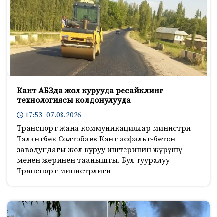
Кант АБЗда жол курууда ресайклинг
технологиясы колдонулууда
17:53 07.08.2026
Транспорт жана коммуникациялар министри
Талантбек Солтобаев Кант асфальт-бетон
заводундагы жол куруу иштеринин жүрүшү
менен жеринен таанышты. Бул тууралуу
Транспорт министрлиги