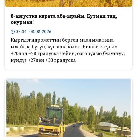
8-августка карата аба-ырайы. Кутман таң,
окурман!
07:34 08.08.2026
Кыргызгидрометтин берген маалыматына
ылайык, бүгүн, күн ачк болот. Бишкек: түндө
+20дан +28 градуска чейин, өзгөрүлмө булуттуу;
күндүз +27ден +33 градуска