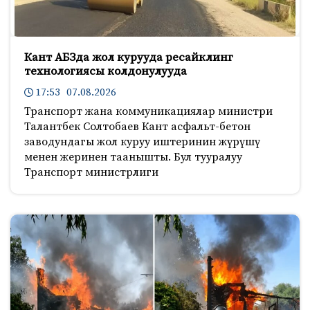
Кант АБЗда жол курууда ресайклинг
технологиясы колдонулууда
17:53 07.08.2026
Транспорт жана коммуникациялар министри
Талантбек Солтобаев Кант асфальт-бетон
заводундагы жол куруу иштеринин жүрүшү
менен жеринен таанышты. Бул тууралуу
Транспорт министрлиги