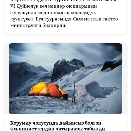
VI Дүйнөлүк көчмөндөр оюндарынын
жүрүшүндө медициналык коопсуздук
күчөтүлөт. Бул туурасында Саламаттык сактоо
министрлиги билдирди.
Корумду чокусунда дайынсыз болгон
альпинисттердин чатырлары табылды