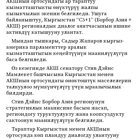
АКШнын ортосундагы ар тараптуу
кызматташтыкты өнүктүрүү жалпы
кызыкчылык экенин белгиледи. Ушуга
байланыштуу, Кыргызстан “C5+1” (Борбор Азия +
АКШ) регионалдык диалог аянтчасынын ишине
активдүү катышууну улантат.
Мындан тышкары, Садыр Жапаров кыргыз-
америка парламенттер аралык
кызматташтыгын кеңейтүүнүн маанилүүлүгүн
баса белгиледи.
Өз кезегинде АКШ сенатору Стив Дэйнс
Мамлекет башчысына Кыргызстан менен
АКШнын ортосундагы өнөктөштүк маселелерин
талкуулоо мүмкүнчүлүгү үчүн ыраазычылык
билдирди.
Стив Дэйнс Борбор Азия регионунун
стратегиялык маанисине басым жасап,
региондогу туруктуулукту жана коопсуздукту
сактоонун маанилүүлүгүн белгиледи.
Тараптар Кыргызстан менен АКШнын
ортосунда көп пландуу диалогду улантууну