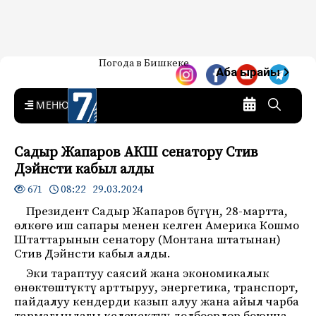
Жаңылыктар — Кыргызстан
Погода в Бишкеке
7-канал. Жаңылыктар —
Аба ырайы
Кыргызстан
MENU
Садыр Жапаров АКШ сенатору Стив
Дэйнсти кабыл алды
08:22 29.03.2024
671
Президент Садыр Жапаров бүгүн, 28-мартта,
өлкөгө иш сапары менен келген Америка Кошмо
Штаттарынын сенатору (Монтана штатынан)
Стив Дэйнсти кабыл алды.
Эки тараптуу саясий жана экономикалык
өнөктөштүктү арттыруу, энергетика, транспорт,
пайдалуу кендерди казып алуу жана айыл чарба