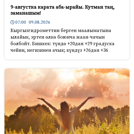
9-августка карата аба-ырайы. Кутман таң,
заманашым!
07:00 09.08.2026
Кыргызгидрометтин берген маалыматына
ылайык, эртен өлкө боюнча жаан-чачын
болбойт. Бишкек: түндө +20дан +29 градуска
чейин, негизинен ачык; күндүз +26дан +36