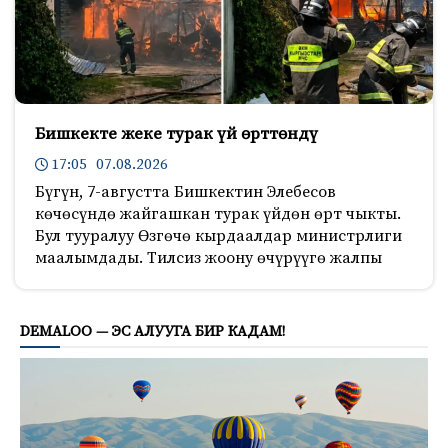
Бишкекте жеке турак үй өрттөндү
17:05 07.08.2026
Бүгүн, 7-августта Бишкектин Элебесов
көчөсүндө жайгашкан турак үйдөн өрт чыкты.
Бул тууралуу Өзгөчө кырдаалдар министрлиги
маалымдады. Тилсиз жоону өчүрүүгө жалпы
672
DEMALOO — ЭС АЛУУГА БИР КАДАМ!