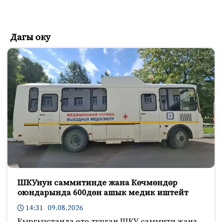
Дагы оку
ШКУнун саммитинде жана Көчмөндөр
оюндарында 600дөн ашык медик иштейт
14:31 09.08.2026
Кыргызстанда өтө турган ШКУ саммити жана