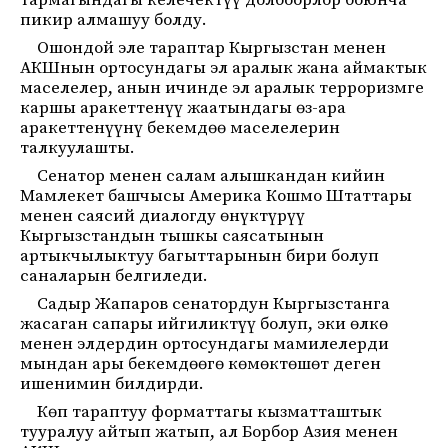
тармагындагы келечектүү долбоорлор боюнча
пикир алмашуу болду.
Ошондой эле тараптар Кыргызстан менен
АКШнын ортосундагы эл аралык жана аймактык
маселелер, анын ичинде эл аралык терроризмге
каршы аракеттенүү жаатындагы өз-ара
аракеттенүүнү бекемдөө маселелерин
талкуулашты.
Сенатор менен салам алышкандан кийин
Мамлекет башчысы Америка Кошмо Штаттары
менен саясий диалогду өнүктүрүү
Кыргызстандын тышкы саясатынын
артыкчылыктуу багыттарынын бири болуп
саналарын белгиледи.
Садыр Жапаров сенатордун Кыргызстанга
жасаган сапары ийгиликтүү болуп, эки өлкө
менен элдердин ортосундагы мамилелерди
мындан ары бекемдөөгө көмөктөшөт деген
ишенимин билдирди.
Көп тараптуу форматтагы кызматташтык
тууралуу айтып жатып, ал Борбор Азия менен