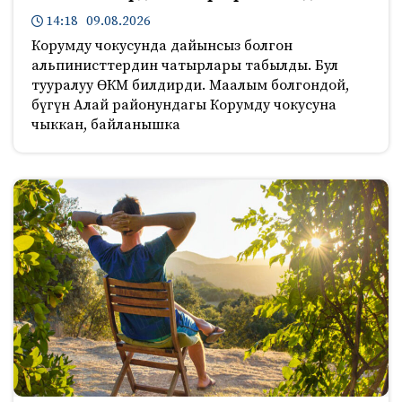
14:18 09.08.2026
Корумду чокусунда дайынсыз болгон
альпинисттердин чатырлары табылды. Бул
тууралуу ӨКМ билдирди. Маалым болгондой,
бүгүн Алай районундагы Корумду чокусуна
чыккан, байланышка