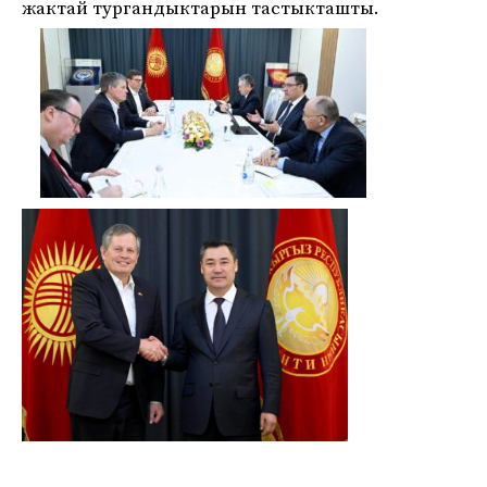
жактай тургандыктарын тастыкташты.