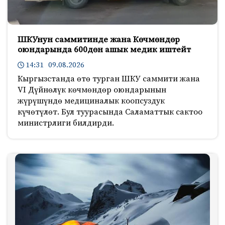
ШКУнун саммитинде жана Көчмөндөр
оюндарында 600дөн ашык медик иштейт
14:31 09.08.2026
Кыргызстанда өтө турган ШКУ саммити жана
VI Дүйнөлүк көчмөндөр оюндарынын
жүрүшүндө медициналык коопсуздук
күчөтүлөт. Бул туурасында Саламаттык сактоо
министрлиги билдирди.