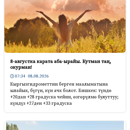
8-августка карата аба-ырайы. Кутман таң,
окурман!
07:34 08.08.2026
Кыргызгидрометтин берген маалыматына
ылайык, бүгүн, күн ачк болот. Бишкек: түндө
+20дан +28 градуска чейин, өзгөрүлмө булуттуу;
күндүз +27ден +33 градуска