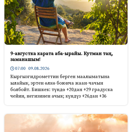
9-августка карата аба-ырайы. Кутман таң,
заманашым!
07:00 09.08.2026
Кыргызгидрометтин берген маалыматына
ылайык, эртен өлкө боюнча жаан-чачын
болбойт. Бишкек: түндө +20дан +29 градуска
чейин, негизинен ачык; күндүз +26дан +36