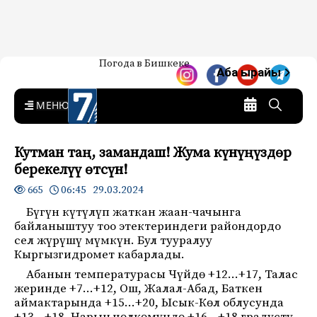
Жаңылыктар — Кыргызстан
Погода в Бишкеке
7-канал. Жаңылыктар —
Аба ырайы
Кыргызстан
MENU
Кутман таң, замандаш! Жума күнүңүздөр
берекелүү өтсүн!
06:45 29.03.2024
665
Бүгүн күтүлүп жаткан жаан-чачынга
байланыштуу тоо этектериндеги райондордо
сел жүрүшү мүмкүн. Бул тууралуу
Кыргызгидромет кабарлады.
Абанын температурасы Чүйдө +12…+17, Талас
жеринде +7…+12, Ош, Жалал-Абад, Баткен
аймактарында +15…+20, Ысык-Көл облусунда