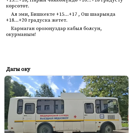
+13…+18, Нарын чөлкөмүндө +16…+18 градусту
көрсөтөт.
Ал эми, Бишкекте +15…+17 , Ош шаарында
+18…+20 градуска жетет.
Кармаган орозоңуздар кабыл болсун,
окурманым!
Дагы оку