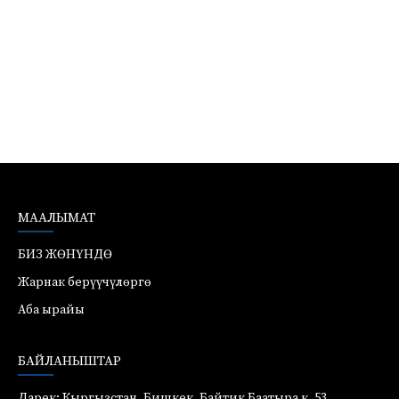
МААЛЫМАТ
БИЗ ЖӨНҮНДӨ
Жарнак берүүчүлөргө
Аба ырайы
БАЙЛАНЫШТАР
Дарек: Кыргызстан, Бишкек, Байтик Баатыра к. 53