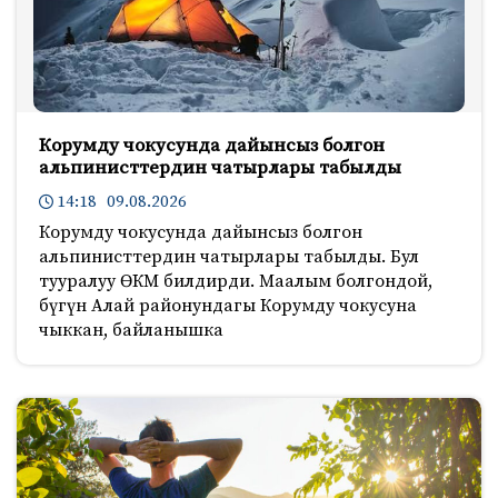
Корумду чокусунда дайынсыз болгон
альпинисттердин чатырлары табылды
14:18 09.08.2026
Корумду чокусунда дайынсыз болгон
альпинисттердин чатырлары табылды. Бул
тууралуу ӨКМ билдирди. Маалым болгондой,
бүгүн Алай районундагы Корумду чокусуна
чыккан, байланышка