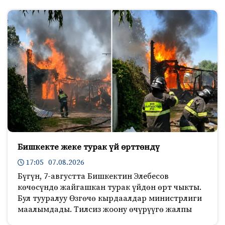
Бишкекте жеке турак үй өрттөндү
17:05 07.08.2026
Бүгүн, 7-августта Бишкектин Элебесов
көчөсүндө жайгашкан турак үйдөн өрт чыкты.
Бул тууралуу Өзгөчө кырдаалдар министрлиги
маалымдады. Тилсиз жоону өчүрүүгө жалпы
666