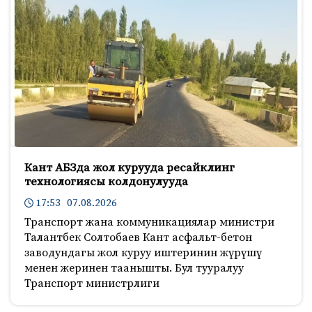
Кант АБЗда жол курууда ресайклинг
технологиясы колдонулууда
17:53 07.08.2026
Транспорт жана коммуникациялар министри
Талантбек Солтобаев Кант асфальт-бетон
заводундагы жол куруу иштеринин жүрүшү
менен жеринен таанышты. Бул тууралуу
Транспорт министрлиги