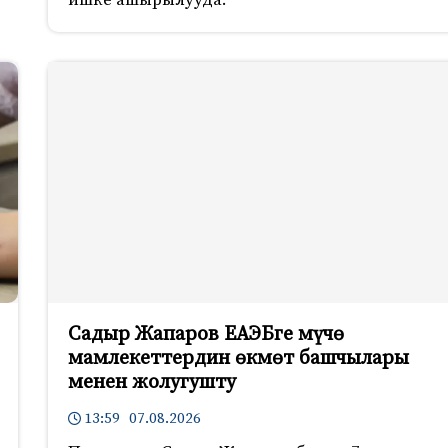
ишке ашырылууда.
Садыр Жапаров ЕАЭБге мүчө
мамлекеттердин өкмөт башчылары
менен жолугушту
13:59 07.08.2026