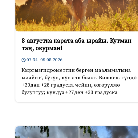
8-августка карата аба-ырайы. Кутман
таң, окурман!
07:34 08.08.2026
Кыргызгидрометтин берген маалыматына
ылайык, бүгүн, күн ачк болот. Бишкек: түндө
+20дан +28 градуска чейин, өзгөрүлмө
булуттуу; күндүз +27ден +33 градуска