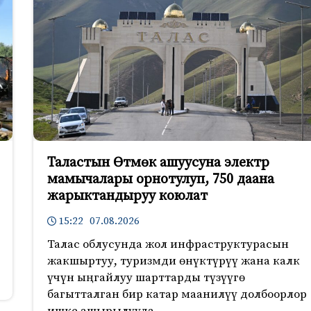
Таластын Өтмөк ашуусуна электр
мамычалары орнотулуп, 750 даана
жарыктандыруу коюлат
15:22 07.08.2026
Талас облусунда жол инфраструктурасын
жакшыртуу, туризмди өнүктүрүү жана калк
үчүн ыңгайлуу шарттарды түзүүгө
багытталган бир катар маанилүү долбоорлор