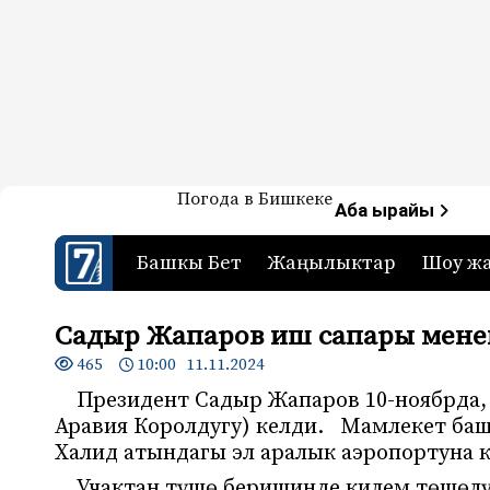
Жаңылыктар — Кыргызстан
Погода в Бишкеке
7-канал. Жаңылыктар 
Аба ырайы
Башкы Бет
Жаңылыктар
Шоу ж
Садыр Жапаров иш сапары мене
465
10:00 11.11.2024
Президент Садыр Жапаров 10-ноябрда,
Аравия Королдугу) келди. Мамлекет ба
Халид атындагы эл аралык аэропортуна к
Учактан түшө беришинде килем төшөлү