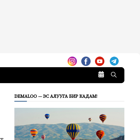
DEMALOO — ЭС АЛУУГА БИР КАДАМ!
нт