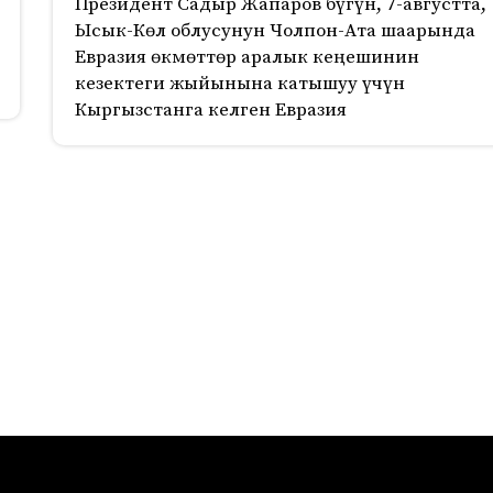
Президент Садыр Жапаров бүгүн, 7-августта,
Ысык-Көл облусунун Чолпон-Ата шаарында
Евразия өкмөттөр аралык кеңешинин
кезектеги жыйынына катышуу үчүн
Кыргызстанга келген Евразия