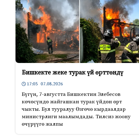
Бишкекте жеке турак үй өрттөндү
17:05 07.08.2026
Бүгүн, 7-августта Бишкектин Элебесов
көчөсүндө жайгашкан турак үйдөн өрт
чыкты. Бул тууралуу Өзгөчө кырдаалдар
министрлиги маалымдады. Тилсиз жоону
өчүрүүгө жалпы