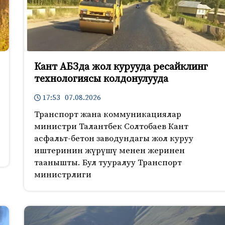
Кант АБЗда жол курууда ресайклинг
технологиясы колдонулууда
17:53 07.08.2026
Транспорт жана коммуникациялар
министри Талантбек Солтобаев Кант
асфальт-бетон заводундагы жол куруу
иштеринин жүрүшү менен жеринен
таанышты. Бул тууралуу Транспорт
министрлиги