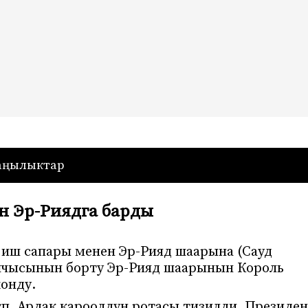
— Кыргызстан
аңылыктар
н Эр-Риядга барды
 иш сапары менен Эр-Рияд шаарына (Сауд
шчысынын борту Эр-Рияд шаарынын Король
онду.
п, Ардак кароолдун ротасы тизилди. Президе