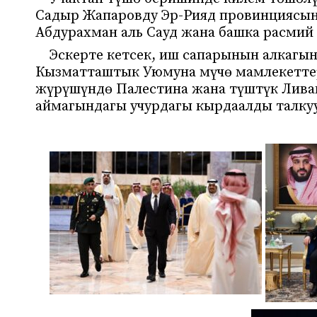
Садыр Жапаровду Эр-Рияд провинциясын
Абдурахман аль Сауд жана башка расмий 
Эскерте кетсек, иш сапарынын алкагы
Кызматташтык Уюмуна мүчө мамлекеттер
жүрүшүндө Палестина жана түштүк Лива
аймагындагы учурдагы кырдаалды талку