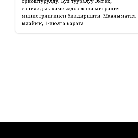
орноштурулду. Бул тууралуу Эмгек,
социалдык камсыздоо жана миграция
министрлигинен билдиришти. Маалыматка
ылайык, 1-июлга карата
466