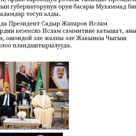
ын губернаторунун орун басары Мухаммад би
адамдар тосуп алды.
нда Президент Садыр Жапаров Ислам
дин кезексиз Ислам саммитине катышат, ан
н, ошондой эле жалпы эле Жакынкы Чыгыш
улоо пландаштырылууда.