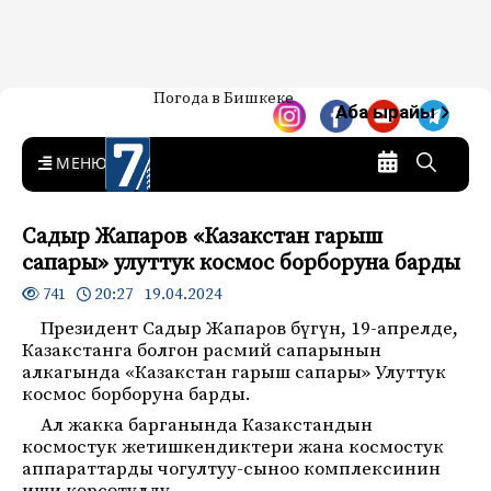
Жаңылыктар — Кыргызстан
Погода в Бишкеке
7-канал. Жаңылыктар —
Аба ырайы
Кыргызстан
MENU
Садыр Жапаров «Казакстан гарыш
сапары» улуттук космос борборуна барды
20:27 19.04.2024
741
Президент Садыр Жапаров бүгүн, 19-апрелде,
Казакстанга болгон расмий сапарынын
алкагында «Казакстан гарыш сапары» Улуттук
космос борборуна барды.
Ал жакка барганында Казакстандын
космостук жетишкендиктери жана космостук
аппараттарды чогултуу-сыноо комплексинин