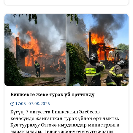
Бишкекте жеке турак үй өрттөндү
17:05 07.08.2026
Бүгүн, 7-августта Бишкектин Элебесов
көчөсүндө жайгашкан турак үйдөн өрт чыкты.
Бул тууралуу Өзгөчө кырдаалдар министрлиги
маалымдады. Тилсиз жоону өчүрүүгө жалпы