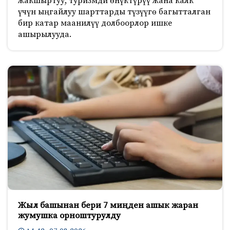
жакшыртуу, туризмди өнүктүрүү жана калк
үчүн ыңгайлуу шарттарды түзүүгө багытталган
бир катар маанилүү долбоорлор ишке
ашырылууда.
Жыл башынан бери 7 миңден ашык жаран
жумушка орноштурулду