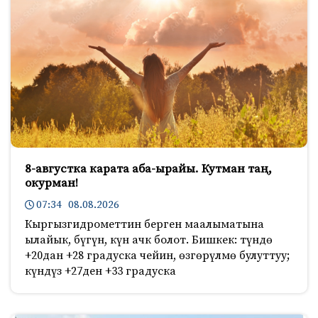
8-августка карата аба-ырайы. Кутман таң,
окурман!
07:34 08.08.2026
Кыргызгидрометтин берген маалыматына
ылайык, бүгүн, күн ачк болот. Бишкек: түндө
+20дан +28 градуска чейин, өзгөрүлмө булуттуу;
күндүз +27ден +33 градуска