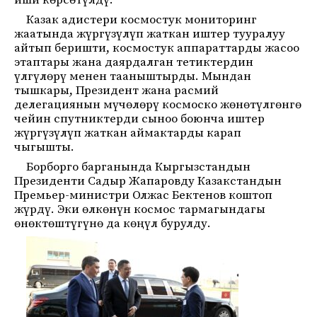
иши көрсөтүлдү.
Казак адистери космостук мониторинг
жаатында жүргүзүлүп жаткан иштер тууралуу
айтып беришти, космостук аппараттарды жасоо
этаптары жана даярдалган тетиктердин
үлгүлөрү менен тааныштырды. Мындан
тышкары, Президент жана расмий
делегациянын мүчөлөрү космоско жөнөтүлгөнгө
чейин спутниктерди сыноо боюнча иштер
жүргүзүлүп жаткан аймактарды карап
чыгышты.
Борборго барганында Кыргызстандын
Президенти Садыр Жапаровду Казакстандын
Премьер-министри Олжас Бектенов коштоп
жүрдү. Эки өлкөнүн космос тармагындагы
өнөктөштүгүнө да көңүл бурулду.