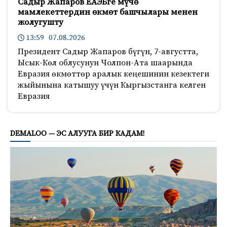
Садыр Жапаров ЕАЭБге мүчө
мамлекеттердин өкмөт башчылары менен
жолугушту
13:59 07.08.2026
Президент Садыр Жапаров бүгүн, 7-августта,
Ысык-Көл облусунун Чолпон-Ата шаарында
Евразия өкмөттөр аралык кеңешинин кезектеги
жыйынына катышуу үчүн Кыргызстанга келген
Евразия
742
DEMALOO — ЭС АЛУУГА БИР КАДАМ!