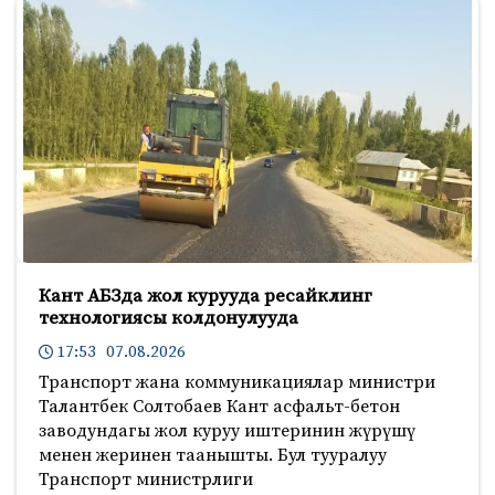
Кант АБЗда жол курууда ресайклинг
технологиясы колдонулууда
17:53 07.08.2026
Транспорт жана коммуникациялар министри
Талантбек Солтобаев Кант асфальт-бетон
заводундагы жол куруу иштеринин жүрүшү
менен жеринен таанышты. Бул тууралуу
Транспорт министрлиги