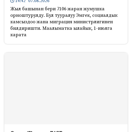
14:42 07.08.2026
Жыл башынан бери 7106 жаран жумушка
орноштурулду. Бул тууралуу Эмгек, социалдык
камсыздоо жана миграция министрлигинен
билдиришти. Маалыматка ылайык, 1-июлга
карата