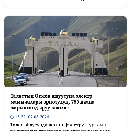
Таластын Өтмөк ашуусуна электр
мамычалары орнотулуп, 750 даана
жарыктандыруу коюлат
15:22 07.08.2026
Талас облусунда жол инфраструктурасын