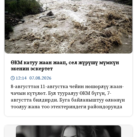
ӨКМ катуу жаан жаап, сел жүрүшү мүмкүн
экенин эскертет
12:14 07.08.2026
8-августтан 11-августка чейин нөшөрлүү жаан-
чачын күтүлөт. Бул тууралуу ӨКМ бүгүн, 7-
августта билдирди. Буга байланыштуу өлкөнүн
тоолуу жана тоо этектериндеги райондорунда