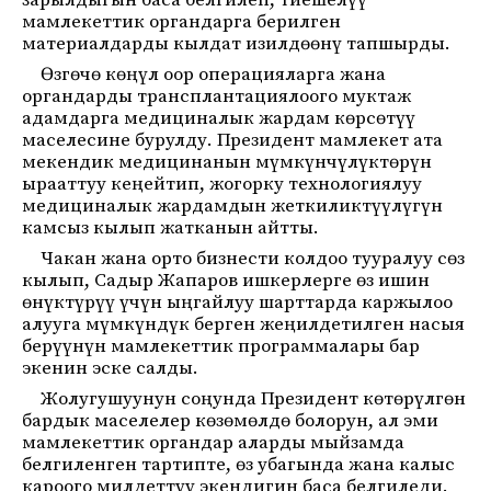
зарылдыгын баса белгилеп, тиешелүү
мамлекеттик органдарга берилген
материалдарды кылдат изилдөөнү тапшырды.
Өзгөчө көңүл оор операцияларга жана
органдарды трансплантациялоого муктаж
адамдарга медициналык жардам көрсөтүү
маселесине бурулду. Президент мамлекет ата
мекендик медицинанын мүмкүнчүлүктөрүн
ырааттуу кеңейтип, жогорку технологиялуу
медициналык жардамдын жеткиликтүүлүгүн
камсыз кылып жатканын айтты.
Чакан жана орто бизнести колдоо тууралуу сөз
кылып, Садыр Жапаров ишкерлерге өз ишин
өнүктүрүү үчүн ыңгайлуу шарттарда каржылоо
алууга мүмкүндүк берген жеңилдетилген насыя
берүүнүн мамлекеттик программалары бар
экенин эске салды.
Жолугушуунун соңунда Президент көтөрүлгөн
бардык маселелер көзөмөлдө болорун, ал эми
мамлекеттик органдар аларды мыйзамда
белгиленген тартипте, өз убагында жана калыс
кароого милдеттүү экендигин баса белгиледи.