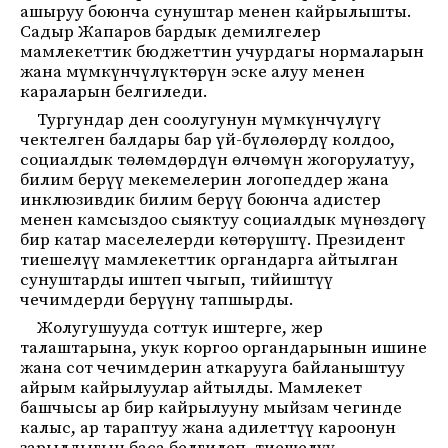
ашыруу боюнча сунуштар менен кайрылышты.
Садыр Жапаров бардык демилгелер
мамлекеттик бюджеттин учурдагы нормаларын
жана мүмкүнчүлүктөрүн эске алуу менен
караларын белгиледи.
Тургундар ден соолугунун мүмкүнчүлүгү
чектелген балдары бар үй-бүлөлөрдү колдоо,
социалдык төлөмдөрдүн өлчөмүн жогорулатуу,
билим берүү мекемелерин логопеддер жана
инклюзивдик билим берүү боюнча адистер
менен камсыздоо сыяктуу социалдык мүнөздөгү
бир катар маселелерди көтөрүштү. Президент
тиешелүү мамлекеттик органдарга айтылган
сунуштарды иштеп чыгып, тийиштүү
чечимдерди берүүнү тапшырды.
Жолугушууда соттук иштерге, жер
талаштарына, укук коргоо органдарынын ишине
жана сот чечимдерин аткарууга байланыштуу
айрым кайрылуулар айтылды. Мамлекет
башчысы ар бир кайрылууну мыйзам чегинде
калыс, ар тараптуу жана адилеттүү кароонун