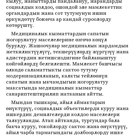
кылуу, жайыттарды пайдалануу, жарандарды
социалдык колдоо, ошондой эле мамлекеттик
органдардын жана сот тутумунун ишин
өркүндөтүү боюнча ар кандай суроолорду
көтөрүштү.
Медициналык кызматтардын сапатын
жогорулатуу маселелерине өзгөчө көңүл
бурулду. Жашоочулар медициналык жардамдын
жеткиликтүүлүгү, текшерүүлөрдү жүргүзүү жана
адистердин жетишсиздигине байланыштуу
көйгөйлөрдү белгилешти. Мамлекет башчысы
өлкөдө саламаттыкты сактоо тутуму
модернизацияланып, калкты тейлөөнүн
сапатын жана ыкчамдыгын жогорулатуу
максатында медициналык кызматтар
санариптештирилип жатканын айтты.
Мындан тышкары, айыл аймактарын
өнүктүрүү, социалдык объектилерди куруу жана
ишкердик демилгелерди колдоо маселелери
талкууланды. Атап айтканда, тургундар бала
бакча куруу, токойлорду сактоо жана өнүктүрүү,
айыл чарба тармагындагы долбоорлорду ишке