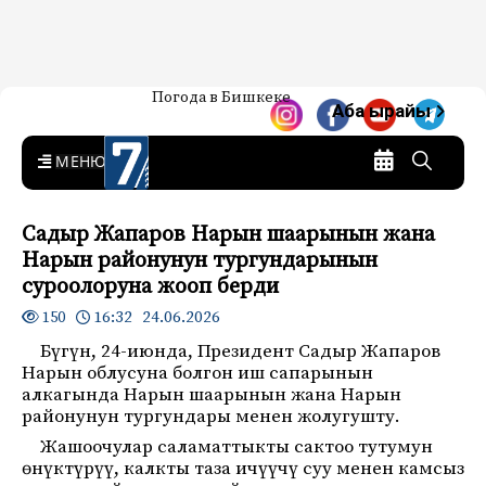
Жаңылыктар — Кыргызстан
Погода в Бишкеке
7-канал. Жаңылыктар —
Аба ырайы
Кыргызстан
MENU
Садыр Жапаров Нарын шаарынын жана
Нарын районунун тургундарынын
суроолоруна жооп берди
16:32 24.06.2026
150
Бүгүн, 24-июнда, Президент Садыр Жапаров
Нарын облусуна болгон иш сапарынын
алкагында Нарын шаарынын жана Нарын
районунун тургундары менен жолугушту.
Жашоочулар саламаттыкты сактоо тутумун
өнүктүрүү, калкты таза ичүүчү суу менен камсыз