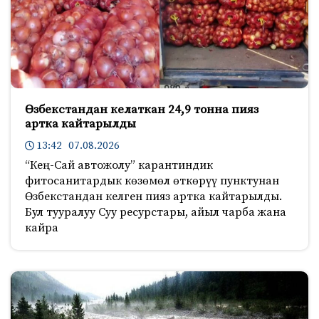
Өзбекстандан келаткан 24,9 тонна пияз
артка кайтарылды
13:42 07.08.2026
“Кең-Сай автожолу” карантиндик
фитосанитардык көзөмөл өткөрүү пунктунан
Өзбекстандан келген пияз артка кайтарылды.
Бул тууралуу Суу ресурстары, айыл чарба жана
кайра