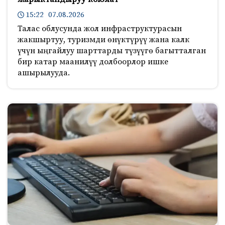
15:22 07.08.2026
Талас облусунда жол инфраструктурасын
жакшыртуу, туризмди өнүктүрүү жана калк
үчүн ыңгайлуу шарттарды түзүүгө багытталган
бир катар маанилүү долбоорлор ишке
ашырылууда.