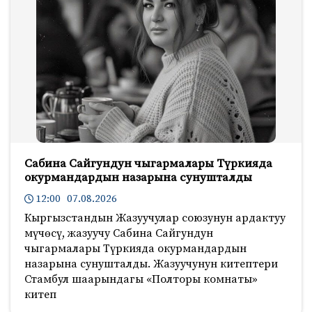
Сабина Сайгундун чыгармалары Түркияда
окурмандардын назарына сунушталды
12:00 07.08.2026
Кыргызстандын Жазуучулар союзунун ардактуу
мүчөсү, жазуучу Сабина Сайгундун
чыгармалары Түркияда окурмандардын
назарына сунушталды. Жазуучунун китептери
Стамбул шаарындагы «Полторы комнаты»
китеп
151