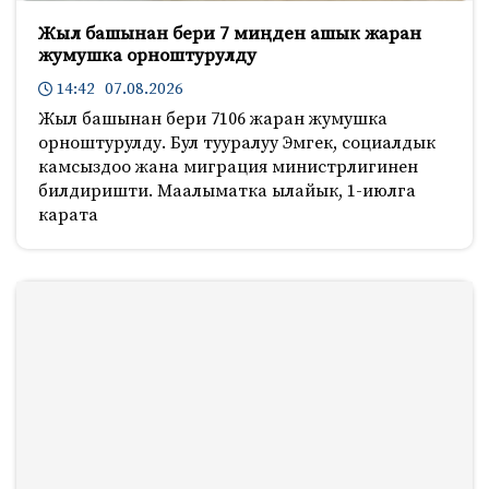
Жыл башынан бери 7 миңден ашык жаран
жумушка орноштурулду
14:42 07.08.2026
Жыл башынан бери 7106 жаран жумушка
орноштурулду. Бул тууралуу Эмгек, социалдык
камсыздоо жана миграция министрлигинен
билдиришти. Маалыматка ылайык, 1-июлга
карата