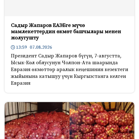
Садыр Жапаров ЕАЭБге мүчө
мамлекеттердин өкмөт башчылары менен
жолугушту
13:59 07.08.2026
Президент Садыр Жапаров бүгүн, 7-августта,
Ысык-Көл облусунун Чолпон-Ата шаарында
Евразия өкмөттөр аралык кеңешинин кезектеги
жыйынына катышуу үчүн Кыргызстанга келген
Евразия