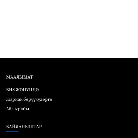
МААЛЫМАТ
БИЗ ЖӨНҮНДӨ
Жарнак берүүчүлөргө
Аба ырайы
БАЙЛАНЫШТАР