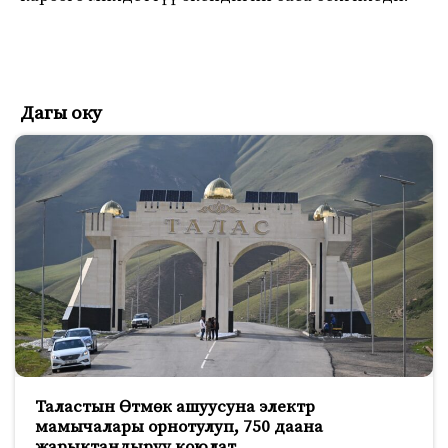
Дагы оку
Таластын Өтмөк ашуусуна электр
мамычалары орнотулуп, 750 даана
жарыктандыруу коюлат