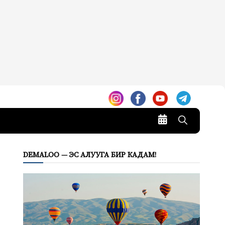
DEMALOO — ЭС АЛУУГА БИР КАДАМ!