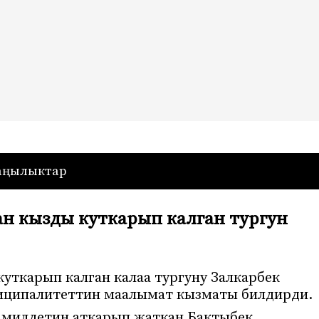
— Кыргызстан
аңылыктар
ан кызды куткарып калган тургун
уткарып калган калаа тургуну Залкарбек
ниципалитеттин маалымат кызматы билдирди.
милдетин аткарып жаткан Бактыбек