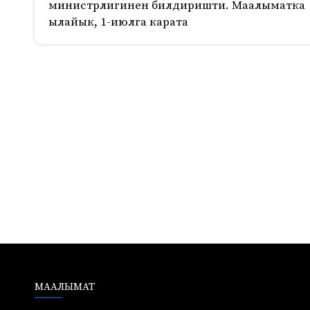
министрлигинен билдиришти. Маалыматка
ылайык, 1-июлга карата
1234
МААЛЫМАТ