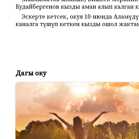
Кудайбергенов кызды аман алып калган 
Эскерте кетсек, окуя 10-июнда Аламүд
каналга түшүп кеткен кызды ошол жактан
Дагы оку