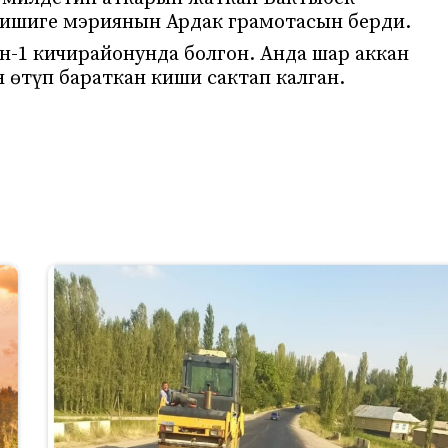
кишиге мэриянын Ардак грамотасын берди.
үн-1 кичирайонунда болгон. Анда шар аккан
 өтүп бараткан киши сактап калган.