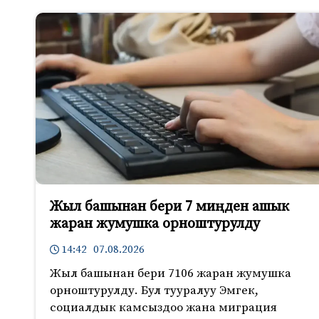
Жыл башынан бери 7 миңден ашык
жаран жумушка орноштурулду
14:42 07.08.2026
Жыл башынан бери 7106 жаран жумушка
орноштурулду. Бул тууралуу Эмгек,
социалдык камсыздоо жана миграция