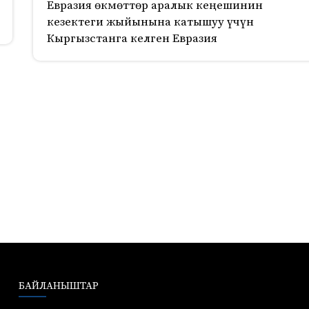
Евразия өкмөттөр аралык кеңешинин
кезектеги жыйынына катышуу үчүн
Кыргызстанга келген Евразия
БАЙЛАНЫШТАР