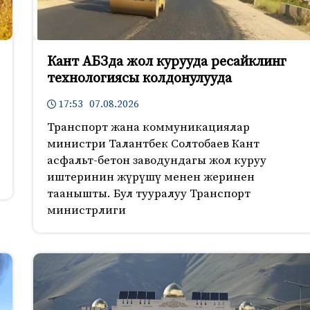
Кант АБЗда жол курууда ресайклинг
технологиясы колдонулууда
17:53 07.08.2026
Транспорт жана коммуникациялар
министри Талантбек Солтобаев Кант
асфальт-бетон заводундагы жол куруу
иштеринин жүрүшү менен жеринен
таанышты. Бул тууралуу Транспорт
министрлиги