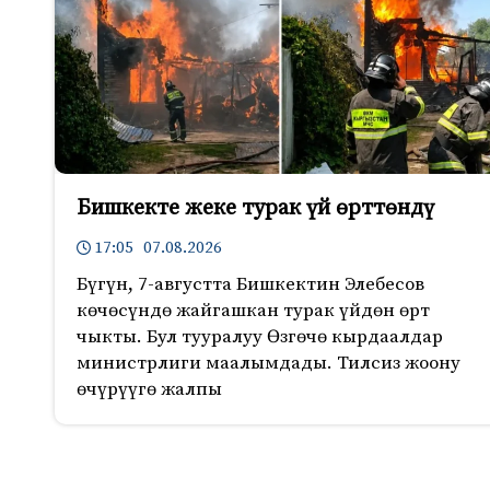
Бишкекте жеке турак үй өрттөндү
17:05 07.08.2026
Бүгүн, 7-августта Бишкектин Элебесов
көчөсүндө жайгашкан турак үйдөн өрт
чыкты. Бул тууралуу Өзгөчө кырдаалдар
министрлиги маалымдады. Тилсиз жоону
өчүрүүгө жалпы