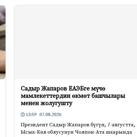
Садыр Жапаров ЕАЭБге мүчө
мамлекеттердин өкмөт башчылары
менен жолугушту
13:59 07.08.2026
Президент Садыр Жапаров бүгүн, 7-августта,
Ысык-Көл облусунун Чолпон-Ата шаарында