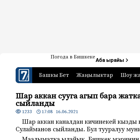
Жаңылыктар — Кыргызстан
Погода в Бишкеке
7-канал. Жаңылыктар 
Аба ырайы
Башкы Бет
Жаңылыктар
Шоу ж
Шар аккан сууга агып бара жатк
сыйланды
1233
17:08 16.06.2021
Шар аккан каналдан кичинекей кызды к
Сулайманов сыйланды. Бул тууралуу му
Маалыматка ылайык, Бишкек мэринин 