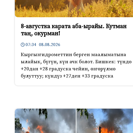
8-августка карата аба-ырайы. Кутман
таң, окурман!
07:34 08.08.2026
Кыргызгидрометтин берген маалыматына
ылайык, бүгүн, күн ачк болот. Бишкек: түндө
+20дан +28 градуска чейин, өзгөрүлмө
булуттуу; күндүз +27ден +33 градуска