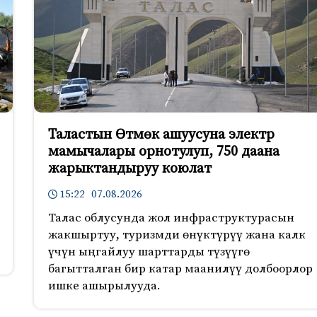
Таластын Өтмөк ашуусуна электр
мамычалары орнотулуп, 750 даана
жарыктандыруу коюлат
15:22 07.08.2026
Талас облусунда жол инфраструктурасын
жакшыртуу, туризмди өнүктүрүү жана калк
үчүн ыңгайлуу шарттарды түзүүгө
багытталган бир катар маанилүү долбоорлор
ишке ашырылууда.