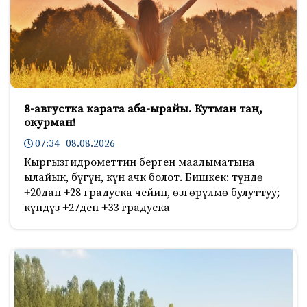
8-августка карата аба-ырайы. Кутман таң,
окурман!
07:34 08.08.2026
Кыргызгидрометтин берген маалыматына
ылайык, бүгүн, күн ачк болот. Бишкек: түндө
+20дан +28 градуска чейин, өзгөрүлмө булуттуу;
күндүз +27ден +33 градуска