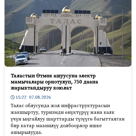
Таластын Өтмөк ашуусуна электр
мамычалары орнотулуп, 750 даана
жарыктандыруу коюлат
15:22 07.08.2026
Талас облусунда жол инфраструктурасын
жакшыртуу, туризмди өнүктүрүү жана калк
үчүн ыңгайлуу шарттарды түзүүгө багытталган
бир катар маанилүү долбоорлор ишке
ашырылууда.