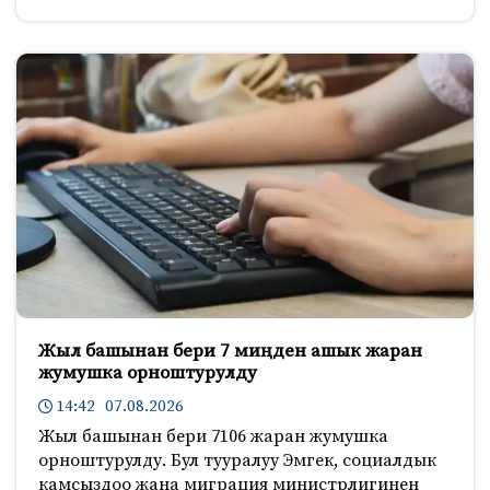
Жыл башынан бери 7 миңден ашык жаран
жумушка орноштурулду
14:42 07.08.2026
Жыл башынан бери 7106 жаран жумушка
орноштурулду. Бул тууралуу Эмгек, социалдык
камсыздоо жана миграция министрлигинен