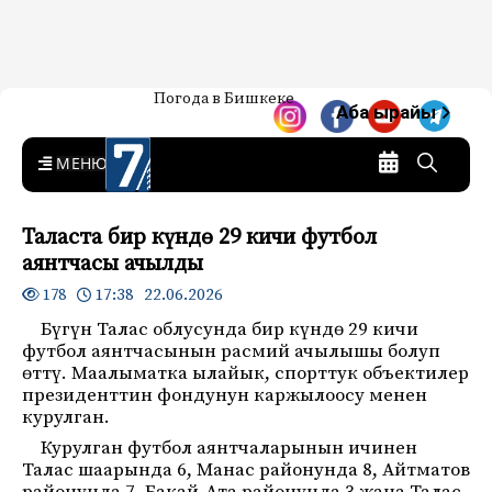
Жаңылыктар — Кыргызстан
Погода в Бишкеке
7-канал. Жаңылыктар —
Аба ырайы
Кыргызстан
MENU
Таласта бир күндө 29 кичи футбол
аянтчасы ачылды
17:38 22.06.2026
178
Бүгүн Талас облусунда бир күндө 29 кичи
футбол аянтчасынын расмий ачылышы болуп
өттү. Маалыматка ылайык, спорттук объектилер
президенттин фондунун каржылоосу менен
курулган.
Курулган футбол аянтчаларынын ичинен
Талас шаарында 6, Манас районунда 8, Айтматов