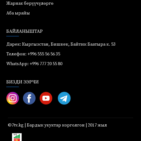
Жарнак берүүчүлөргө
Аба ырайы
БАЙЛАНЫШТАР
Дарек: Кыргызстан, Бишкек, Байтик Баатыра к. 53
Телефон: +996 555 56 56 35
WhatsApp: +996 777 20 55 80
БИЗДИ ЭЭРЧИ
©7tv.kg | Бардык укуктар корголгон | 2017 жыл