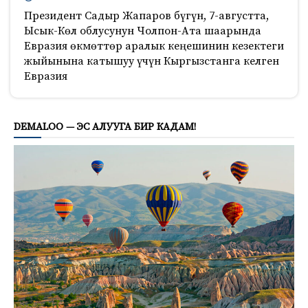
Президент Садыр Жапаров бүгүн, 7-августта,
Ысык-Көл облусунун Чолпон-Ата шаарында
Евразия өкмөттөр аралык кеңешинин кезектеги
жыйынына катышуу үчүн Кыргызстанга келген
Евразия
179
DEMALOO — ЭС АЛУУГА БИР КАДАМ!