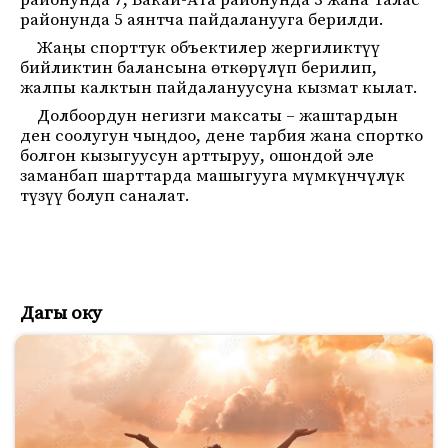
районунда 7, Бакай-Ата районунда 3 жана Талас
районунда 5 аянтча пайдаланууга берилди.
Жаңы спорттук объектилер жергиликтүү
бийликтин балансына өткөрүлүп берилип,
жалпы калктын пайдалануусуна кызмат кылат.
Долбоордун негизги максаты – жаштардын
ден соолугун чыңдоо, дене тарбия жана спортко
болгон кызыгуусун арттыруу, ошондой эле
заманбап шарттарда машыгууга мүмкүнчүлүк
түзүү болуп саналат.
Дагы оку