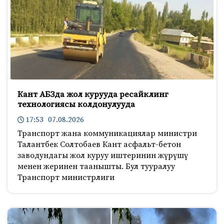
Кант АБЗда жол курууда ресайклинг
технологиясы колдонулууда
17:53 07.08.2026
Транспорт жана коммуникациялар министри
Талантбек Солтобаев Кант асфальт-бетон
заводундагы жол куруу иштеринин жүрүшү
менен жеринен таанышты. Бул тууралуу
Транспорт министрлиги