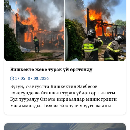
Бишкекте жеке турак үй өрттөндү
17:05 07.08.2026
Бүгүн, 7-августта Бишкектин Элебесов
көчөсүндө жайгашкан турак үйдөн өрт чыкты.
Бул тууралуу Өзгөчө кырдаалдар министрлиги
маалымдады. Тилсиз жоону өчүрүүгө жалпы