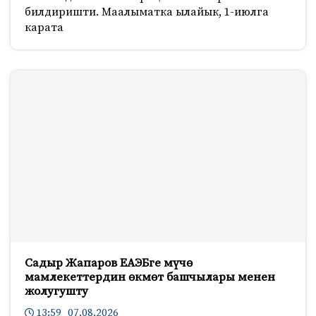
билдиришти. Маалыматка ылайык, 1-июлга
карата
Садыр Жапаров ЕАЭБге мүчө
мамлекеттердин өкмөт башчылары менен
жолугушту
13:59 07.08.2026