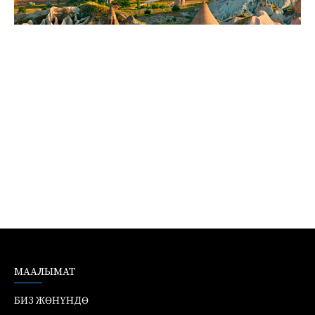
МААЛЫМАТ
БИЗ ЖӨНҮНДӨ