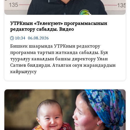
УТРКнын «Телекүзөт» программасынын
редактору сабалды. Видео
10:34 06.08.2026
Бишкек шаарында УТРКнын редактору
программа тартып жатканда сабалды. Бул
тууралуу каналдын башкы директору Улан
Сатиев билдирди. Аталган окуя жарандардын
кайрылуусу