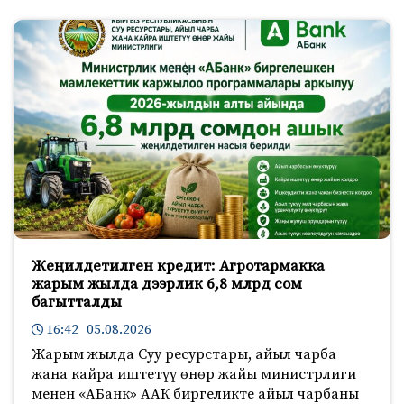
Жеңилдетилген кредит: Агротармакка
жарым жылда дээрлик 6,8 млрд сом
багытталды
16:42 05.08.2026
Жарым жылда Суу ресурстары, айыл чарба
жана кайра иштетүү өнөр жайы министрлиги
менен «АБанк» ААК биргеликте айыл чарбаны