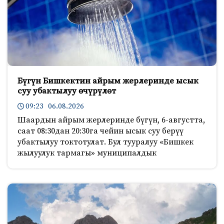
Бүгүн Бишкектин айрым жерлеринде ысык
суу убактылуу өчүрүлөт
09:23 06.08.2026
Шаардын айрым жерлеринде бүгүн, 6-августта,
саат 08:30дан 20:30га чейин ысык суу берүү
убактылуу токтотулат. Бул тууралуу «Бишкек
жылуулук тармагы» муниципалдык