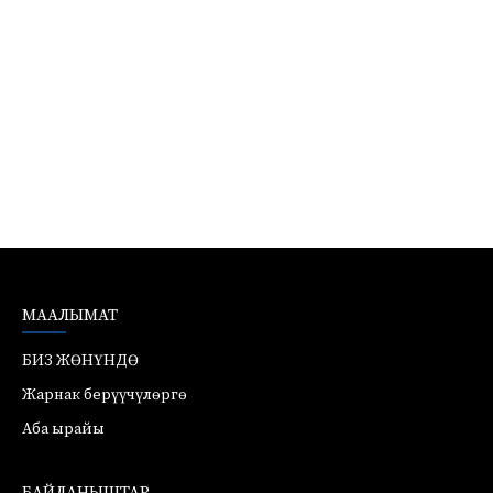
МААЛЫМАТ
БИЗ ЖӨНҮНДӨ
Жарнак берүүчүлөргө
Аба ырайы
БАЙЛАНЫШТАР