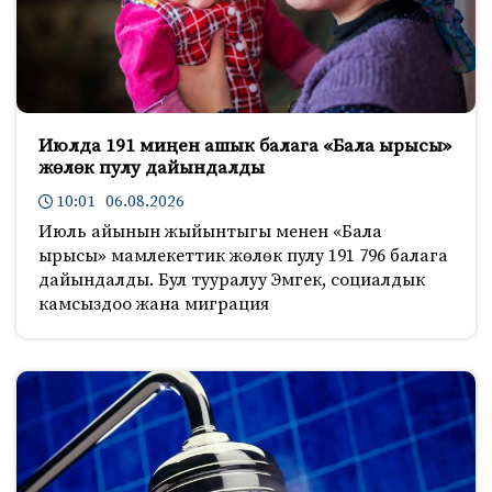
Июлда 191 миңен ашык балага «Бала ырысы»
жөлөк пулу дайындалды
10:01 06.08.2026
Июль айынын жыйынтыгы менен «Бала
ырысы» мамлекеттик жөлөк пулу 191 796 балага
дайындалды. Бул тууралуу Эмгек, социалдык
камсыздоо жана миграция