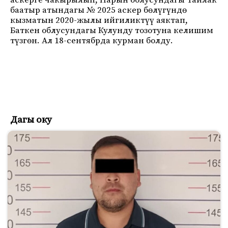
аскерге чакырылып, Нарын облусундагы Тайлак
баатыр атындагы № 2025 аскер бөлүгүндө
кызматын 2020-жылы ийгиликтүү аяктап,
Баткен облусундагы Кулунду тозотуна келишим
түзгөн. Ал 18-сентябрда курман болду.
Дагы оку