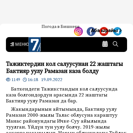
Жаңылыктар — Кыргызстан
Погода в Бишкеке
7-канал. Жаңылыктар —
Аба ырайы
Кыргызстан
MENU
Тажиктердин кол салуусунан 22 жаштагы
Бактияр уулу Рамазан каза болду
16:18 19.09.2022
1149
Баткендеги Тажикстандын кол салуусунда
каза болгондордун арасында 22 жаштагы
Бактияр уулу Рамазан да бар.
Жакындарынын айтымында, Бактияр уулу
Рамазан 2000-жылы Талас облусуна караштуу
Манас районундагы Ичке-Суу айылында
туулган. Үйдүн тун уулу болчу. 2019-жылы