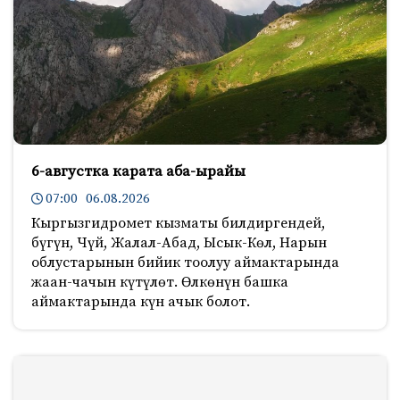
6-августка карата аба-ырайы
07:00 06.08.2026
Кыргызгидромет кызматы билдиргендей,
бүгүн, Чүй, Жалал-Абад, Ысык-Көл, Нарын
облустарынын бийик тоолуу аймактарында
жаан-чачын күтүлөт. Өлкөнүн башка
аймактарында күн ачык болот.