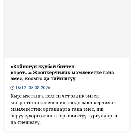
«Көйнөгүн жуубай биттен
көрөт…».Жоопкерчилик мамлекетке гана
эмес, коомго да тийиштүү
18:12 05.08.2026
Кыргызстанга келген чет элдик эмгек
мигранттары менен иштөөдө жоопкерчилик
мамлекеттик органдарга гана эмес, иш
берүүчүлөргө жана жергиликтүү тургундарга
да тиешелүү.