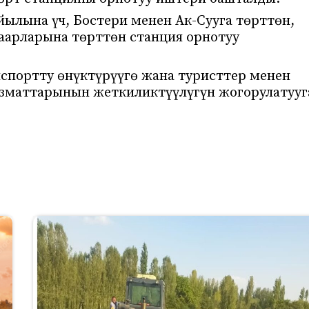
лына үч, Бостери менен Ак-Сууга төрттөн,
аарларына төрттөн станция орнотуу
нспортту өнүктүрүүгө жана туристтер менен
ызматтарынын жеткиликтүүлүгүн жогорулатууг