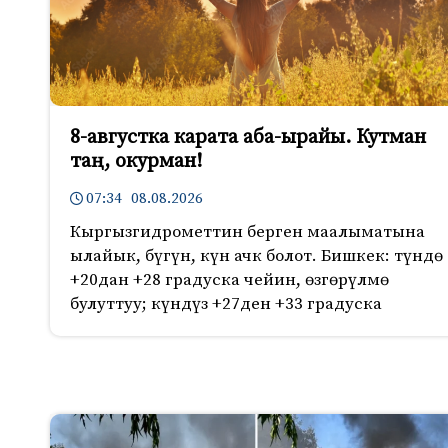
8-августка карата аба-ырайы. Кутман
таң, окурман!
07:34 08.08.2026
Кыргызгидрометтин берген маалыматына
ылайык, бүгүн, күн ачк болот. Бишкек: түндө
+20дан +28 градуска чейин, өзгөрүлмө
булуттуу; күндүз +27ден +33 градуска