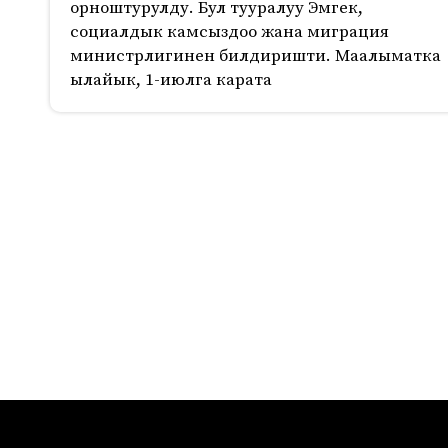
орноштурулду. Бул тууралуу Эмгек,
социалдык камсыздоо жана миграция
министрлигинен билдиришти. Маалыматка
ылайык, 1-июлга карата
223