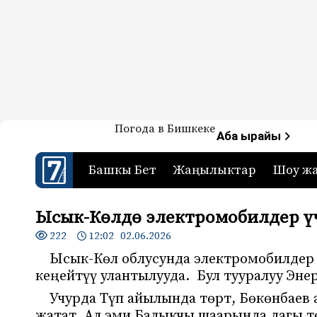
Жаңылыктар — Кыргызстан
Погода в Бишкеке
7-канал. Жаңылыктар 
Аба ырайы
Башкы Бет
Жаңылыктар
Шоу ж
Ысык-Көлдө электромобилдер үч
222
12:02 02.06.2026
Ысык-Көл облусунда электромобилдер 
кеңейтүү улантылууда. Бул тууралуу Эн
Учурда Түп айылында төрт, Бөкөнбаев 
жатат. Ал эми Балыкчы шаарында дагы т