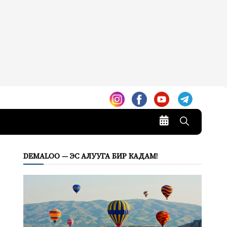
DEMALOO — ЭС АЛУУГА БИР КАДАМ!