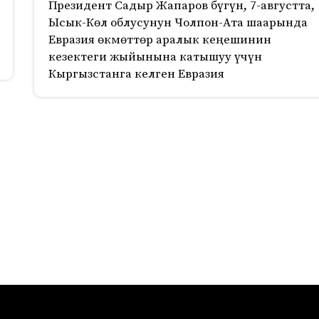
Президент Садыр Жапаров бүгүн, 7-августта,
Ысык-Көл облусунун Чолпон-Ата шаарында
Евразия өкмөттөр аралык кеңешинин
кезектеги жыйынына катышуу үчүн
Кыргызстанга келген Евразия