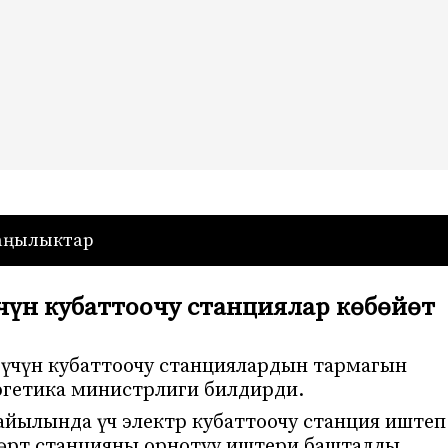
— Кыргызстан
аңылыктар
үн кубаттоочу станциялар көбөйөт
үчүн кубаттоочу станциялардын тармагын
ергетика министрлиги билдирди.
айылында үч электр кубаттоочу станция иштеп
өрт станцияны орнотуу иштери башталды.