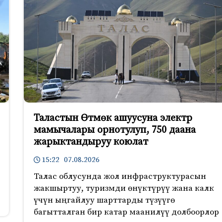
Таластын Өтмөк ашуусуна электр
мамычалары орнотулуп, 750 даана
жарыктандыруу коюлат
15:22 07.08.2026
Талас облусунда жол инфраструктурасын
жакшыртуу, туризмди өнүктүрүү жана калк
үчүн ыңгайлуу шарттарды түзүүгө
багытталган бир катар маанилүү долбоорлор