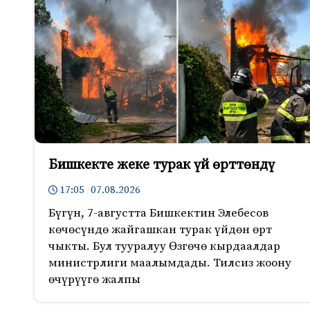
Бишкекте жеке турак үй өрттөндү
17:05 07.08.2026
Бүгүн, 7-августта Бишкектин Элебесов
көчөсүндө жайгашкан турак үйдөн өрт
чыкты. Бул тууралуу Өзгөчө кырдаалдар
министрлиги маалымдады. Тилсиз жоону
өчүрүүгө жалпы