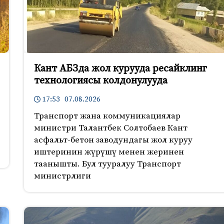
Кант АБЗда жол курууда ресайклинг
технологиясы колдонулууда
17:53 07.08.2026
Транспорт жана коммуникациялар
министри Талантбек Солтобаев Кант
асфальт-бетон заводундагы жол куруу
иштеринин жүрүшү менен жеринен
таанышты. Бул тууралуу Транспорт
министрлиги