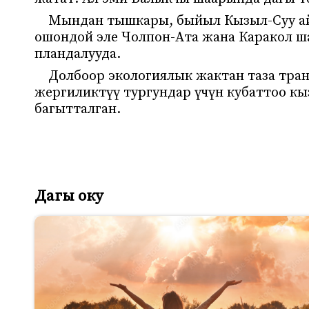
Мындан тышкары, быйыл Кызыл-Суу айы
ошондой эле Чолпон-Ата жана Каракол ш
пландалууда.
Долбоор экологиялык жактан таза тра
жергиликтүү тургундар үчүн кубаттоо к
багытталган.
Дагы оку