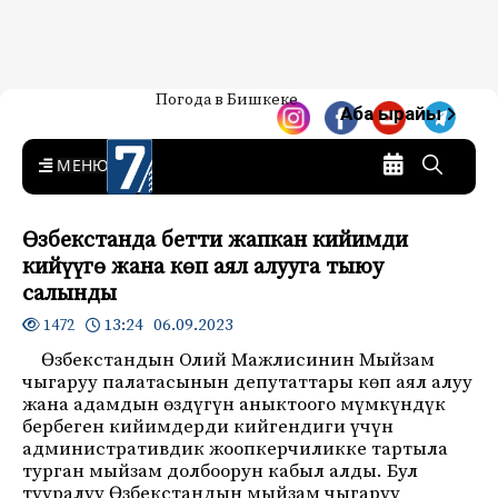
Жаңылыктар — Кыргызстан
Погода в Бишкеке
7-канал. Жаңылыктар —
Аба ырайы
Кыргызстан
MENU
Өзбекстанда бетти жапкан кийимди
кийүүгө жана көп аял алууга тыюу
салынды
13:24 06.09.2023
1472
Өзбекстандын Олий Мажлисинин Мыйзам
чыгаруу палатасынын депутаттары көп аял алуу
жана адамдын өздүгүн аныктоого мүмкүндүк
бербеген кийимдерди кийгендиги үчүн
административдик жоопкерчиликке тартыла
турган мыйзам долбоорун кабыл алды. Бул
тууралуу Өзбекстандын мыйзам чыгаруу