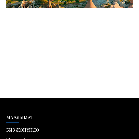
МААЛЫМАТ
БИЗ ЖӨНҮНДӨ