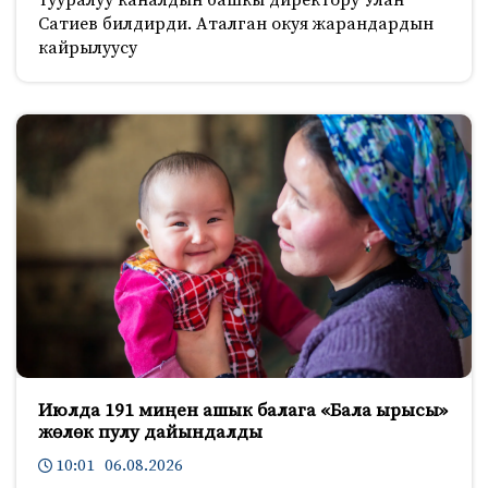
Сатиев билдирди. Аталган окуя жарандардын
кайрылуусу
Июлда 191 миңен ашык балага «Бала ырысы»
жөлөк пулу дайындалды
10:01 06.08.2026