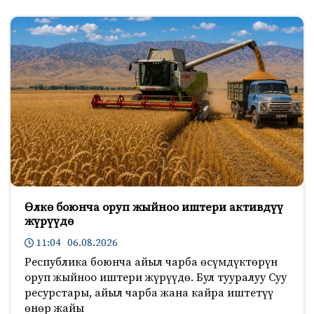
Өлкө боюнча оруп жыйноо иштери активдүү
жүрүүдө
11:04 06.08.2026
Республика боюнча айыл чарба өсүмдүктөрүн
оруп жыйноо иштери жүрүүдө. Бул тууралуу Суу
ресурстары, айыл чарба жана кайра иштетүү
өнөр жайы