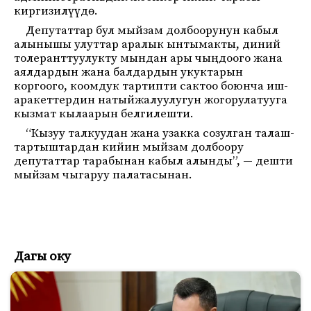
киргизилүүдө.
Депутаттар бул мыйзам долбоорунун кабыл
алынышы улуттар аралык ынтымакты, диний
толеранттуулукту мындан ары чыңдоого жана
аялдардын жана балдардын укуктарын
коргоого, коомдук тартипти сактоо боюнча иш-
аракеттердин натыйжалуулугун жогорулатууга
кызмат кылаарын белгилешти.
“Кызуу талкуудан жана узакка созулган талаш-
тартыштардан кийин мыйзам долбоору
депутаттар тарабынан кабыл алынды”, — дешти
мыйзам чыгаруу палатасынан.
Дагы оку