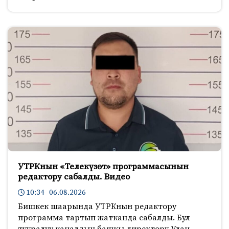
УТРКнын «Телекүзөт» программасынын
редактору сабалды. Видео
10:34 06.08.2026
Бишкек шаарында УТРКнын редактору
программа тартып жатканда сабалды. Бул
тууралуу каналдын башкы директору Улан