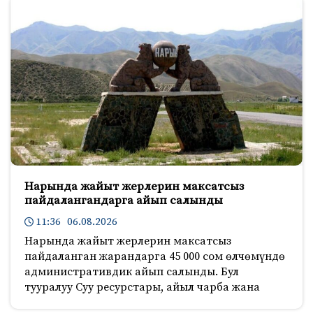
Нарында жайыт жерлерин максатсыз
пайдалангандарга айып салынды
11:36 06.08.2026
Нарында жайыт жерлерин максатсыз
пайдаланган жарандарга 45 000 сом өлчөмүндө
административдик айып салынды. Бул
тууралуу Суу ресурстары, айыл чарба жана