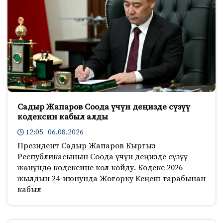
Садыр Жапаров Соода үчүн деңизде сүзүү
кодексин кабыл алды
12:05 06.08.2026
Президент Садыр Жапаров Кыргыз
Республикасынын Соода үчүн деңизде сүзүү
жөнүндө кодексине кол койду. Кодекс 2026-
жылдын 24-июнунда Жогорку Кеңеш тарабынан
кабыл