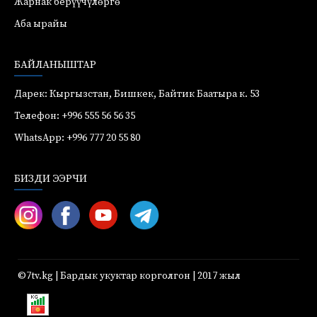
Жарнак берүүчүлөргө
Аба ырайы
БАЙЛАНЫШТАР
Дарек: Кыргызстан, Бишкек, Байтик Баатыра к. 53
Телефон: +996 555 56 56 35
WhatsApp: +996 777 20 55 80
БИЗДИ ЭЭРЧИ
©7tv.kg | Бардык укуктар корголгон | 2017 жыл