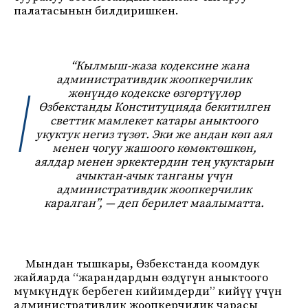
палатасынын билдиришкен.
“Кылмыш-жаза кодексине жана
административдик жоопкерчилик
жөнүндө кодекске өзгөртүүлөр
Өзбекстанды Конституцияда бекитилген
светтик мамлекет катары аныктоого
укуктук негиз түзөт. Эки же андан көп аял
менен чогуу жашоого көмөктөшкөн,
аялдар менен эркектердин тең укуктарын
ачыктан-ачык танганы үчүн
административдик жоопкерчилик
каралган”, — деп берилет маалыматта.
Мындан тышкары, Өзбекстанда коомдук
жайларда “жарандардын өздүгүн аныктоого
мүмкүндүк бербеген кийимдерди” кийүү үчүн
административдик жоопкерчилик чарасы