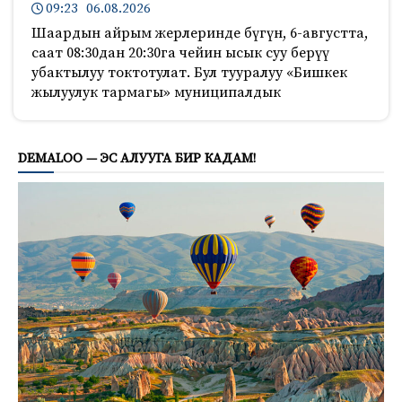
09:23 06.08.2026
Шаардын айрым жерлеринде бүгүн, 6-августта,
саат 08:30дан 20:30га чейин ысык суу берүү
убактылуу токтотулат. Бул тууралуу «Бишкек
жылуулук тармагы» муниципалдык
1473
DEMALOO — ЭС АЛУУГА БИР КАДАМ!