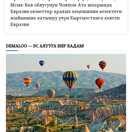
Ысык-Көл облусунун Чолпон-Ата шаарында
Евразия өкмөттөр аралык кеңешинин кезектеги
жыйынына катышуу үчүн Кыргызстанга келген
Евразия
726
DEMALOO — ЭС АЛУУГА БИР КАДАМ!