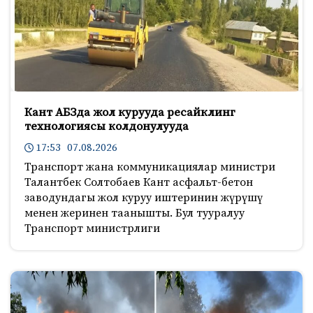
Кант АБЗда жол курууда ресайклинг
технологиясы колдонулууда
17:53 07.08.2026
Транспорт жана коммуникациялар министри
Талантбек Солтобаев Кант асфальт-бетон
заводундагы жол куруу иштеринин жүрүшү
менен жеринен таанышты. Бул тууралуу
Транспорт министрлиги