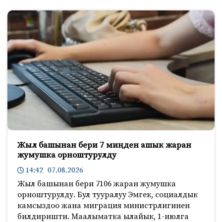
Жыл башынан бери 7 миңден ашык жаран
жумушка орноштурулду
14:42 07.08.2026
Жыл башынан бери 7106 жаран жумушка
орноштурулду. Бул тууралуу Эмгек, социалдык
камсыздоо жана миграция министрлигинен
билдиришти. Маалыматка ылайык, 1-июлга