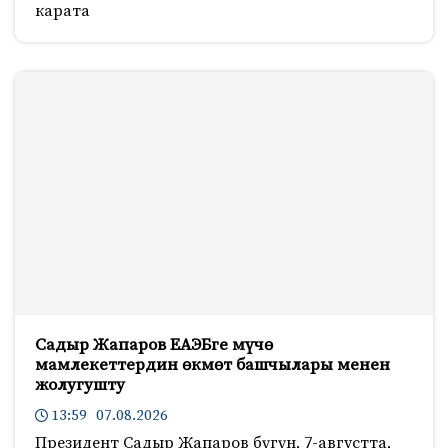
карата
Садыр Жапаров ЕАЭБге мүчө
мамлекеттердин өкмөт башчылары менен
жолугушту
13:59 07.08.2026
Президент Садыр Жапаров бүгүн, 7-августта,