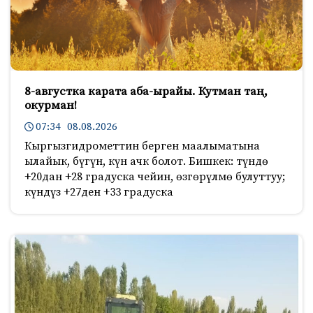
8-августка карата аба-ырайы. Кутман таң,
окурман!
07:34 08.08.2026
Кыргызгидрометтин берген маалыматына
ылайык, бүгүн, күн ачк болот. Бишкек: түндө
+20дан +28 градуска чейин, өзгөрүлмө булуттуу;
күндүз +27ден +33 градуска