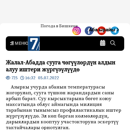
Жаңылыктар — Кыргызстан
Погода в Бишкеке
7-канал. Жаңылыктар —
Аба ырайы
Кыргызстан
MENU
Жалал-Абадда сууга чөгүүлөрдүн алдын
алуу иштери жүргүзүлүүдө
16:32 05.07.2022
725
Азыркы учурда абанын температурасы
жогорулап, сууга түшкөн жарандардын саны
арбып барат. Суу кырсыктарына бөгөт коюу
максатында облус аймагында милиция
тарабынан тынымсыз профилактикалык иштер
жүргүзүлүүдө. Эл көп барган көлмөлөрдүн,
дарыялардын кооптуу участокторуна эскертүү
тактайчалары орнотулган.