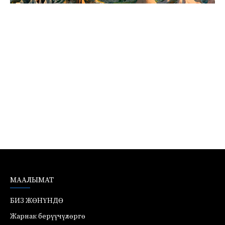
МААЛЫМАТ
БИЗ ЖӨНҮНДӨ
Жарнак берүүчүлөргө