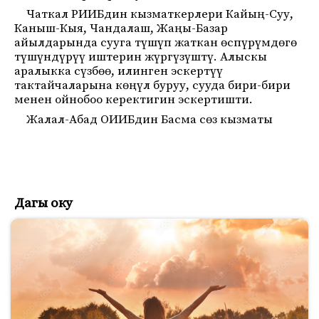
Чаткал РИИБдин кызматкерлери Кайың-Суу,
Каныш-Кыя, Чандалаш, Жаңы-Базар
айылдарында сууга түшүп жаткан өспүрүмдөгө
түшүндүрүү иштерин жүргүзүштү. Алыскы
аралыкка сүзбөө, илинген эскертүү
тактайчаларына көңүл буруу, сууда бири-бири
менен ойнобоо керектигин эскертишти.
Жалал-Абад ОИИБдин Басма сөз кызматы
Дагы оку