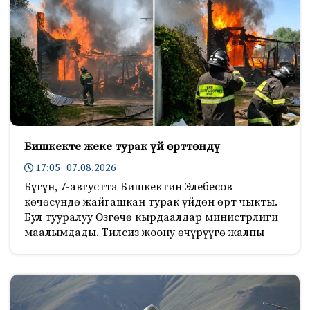
Бишкекте жеке турак үй өрттөндү
17:05 07.08.2026
Бүгүн, 7-августта Бишкектин Элебесов
көчөсүндө жайгашкан турак үйдөн өрт чыкты.
Бул тууралуу Өзгөчө кырдаалдар министрлиги
маалымдады. Тилсиз жоону өчүрүүгө жалпы