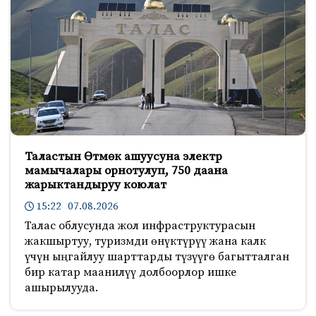
Таластын Өтмөк ашуусуна электр
мамычалары орнотулуп, 750 даана
жарыктандыруу коюлат
15:22 07.08.2026
Талас облусунда жол инфраструктурасын
жакшыртуу, туризмди өнүктүрүү жана калк
үчүн ыңгайлуу шарттарды түзүүгө багытталган
бир катар маанилүү долбоорлор ишке
ашырылууда.