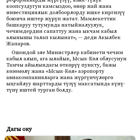
реформаларды жүргүзүү, азык-түлүк
коопсуздугун камсыздоо, өнөр жай жана
инвестициялык долбоорлорду ишке киргизүү
боюнча иштер жүрүп жатат. Мамлекеттик
башкаруу тутумунда натыйжалуулук,
чечимдердин сапаттуу жана ыкчам кабыл
алынышы талап кылынат», — деди Акылбек
Жапаров.
Ошондой эле Министрлер кабинети чечим
кабыл алып, ага ылайык, Ысык-Көл облусунун
Тамчы айылындагы өткөрүү пункту, бажы
көзөмөлү жана «Ысык-Көл» аэропорту
авиакомпанияларга жана жүргүнчүлөргө
ыңгайлуу шарттарды түзүү максатында күнү-
түнү иштей турган болду.
Дагы оку