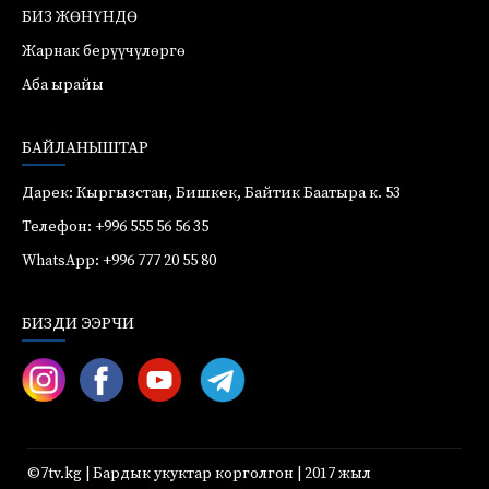
БИЗ ЖӨНҮНДӨ
Жарнак берүүчүлөргө
Аба ырайы
БАЙЛАНЫШТАР
Дарек: Кыргызстан, Бишкек, Байтик Баатыра к. 53
Телефон: +996 555 56 56 35
WhatsApp: +996 777 20 55 80
БИЗДИ ЭЭРЧИ
©7tv.kg | Бардык укуктар корголгон | 2017 жыл