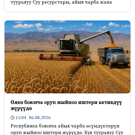
тууралуу Суу ресурстары, айыл чарба жана
Өлкө боюнча оруп жыйноо иштери активдүү
жүрүүдө
11:04 06.08.2026
Республика боюнча айыл чарба өсүмдүктөрүн
оруп жыйноо иштери жүрүүдө. Бул тууралуу Суу