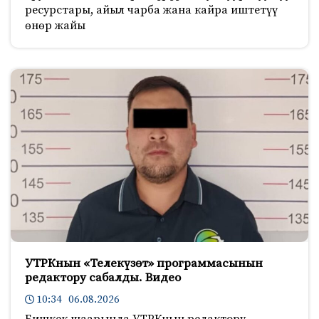
ресурстары, айыл чарба жана кайра иштетүү
өнөр жайы
УТРКнын «Телекүзөт» программасынын
редактору сабалды. Видео
10:34 06.08.2026
Бишкек шаарында УТРКнын редактору