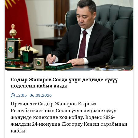
Садыр Жапаров Соода үчүн деңизде сүзүү
кодексин кабыл алды
12:05 06.08.2026
Президент Садыр Жапаров Кыргыз
Республикасынын Соода үчүн деңизде сүзүү
жөнүндө кодексине кол койду. Кодекс 2026-
жылдын 24-июнунда Жогорку Кеңеш тарабынан
кабыл