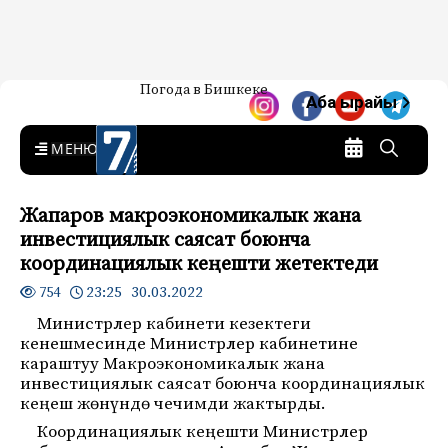
Жаңылыктар — Кыргызстан
Погода в Бишкеке
7-канал. Жаңылыктар —
Аба ырайы
Кыргызстан
MENU
Жапаров макроэкономикалык жана
инвестициялык саясат боюнча
координациялык кеңешти жетектеди
23:25 30.03.2022
754
Министрлер кабинети кезектеги
кенешмесинде Министрлер кабинетине
караштуу Макроэкономикалык жана
инвестициялык саясат боюнча координациялык
кеңеш жөнүндө чечимди жактырды.
Координациялык кеңешти Министрлер