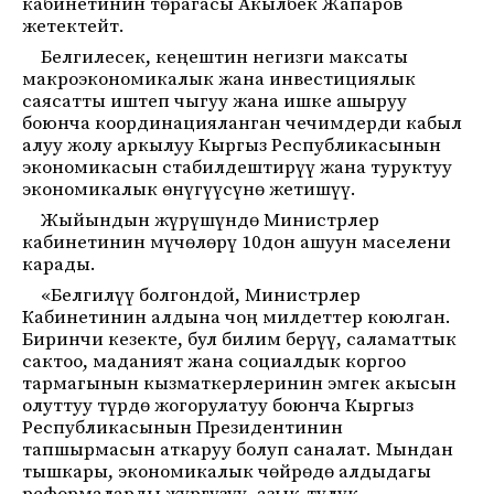
кабинетинин төрагасы Акылбек Жапаров
жетектейт.
Белгилесек, кеңештин негизги максаты
макроэкономикалык жана инвестициялык
саясатты иштеп чыгуу жана ишке ашыруу
боюнча координацияланган чечимдерди кабыл
алуу жолу аркылуу Кыргыз Республикасынын
экономикасын стабилдештирүү жана туруктуу
экономикалык өнүгүүсүнө жетишүү.
Жыйындын жүрүшүндө Министрлер
кабинетинин мүчөлөрү 10дон ашуун маселени
карады.
«Белгилүү болгондой, Министрлер
Кабинетинин алдына чоң милдеттер коюлган.
Биринчи кезекте, бул билим берүү, саламаттык
сактоо, маданият жана социалдык коргоо
тармагынын кызматкерлеринин эмгек акысын
олуттуу түрдө жогорулатуу боюнча Кыргыз
Республикасынын Президентинин
тапшырмасын аткаруу болуп саналат. Мындан
тышкары, экономикалык чөйрөдө алдыдагы