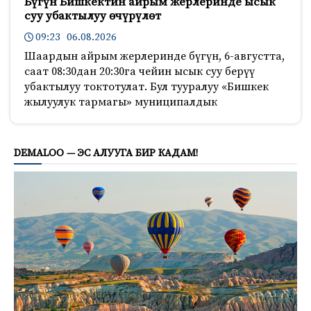
Бүгүн Бишкектин айрым жерлеринде ысык
суу убактылуу өчүрүлөт
09:23 06.08.2026
Шаардын айрым жерлеринде бүгүн, 6-августта,
саат 08:30дан 20:30га чейин ысык суу берүү
убактылуу токтотулат. Бул тууралуу «Бишкек
жылуулук тармагы» муниципалдык
755
DEMALOO — ЭС АЛУУГА БИР КАДАМ!