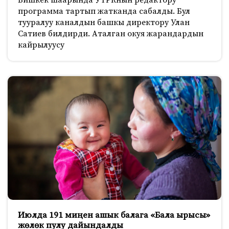
программа тартып жатканда сабалды. Бул
тууралуу каналдын башкы директору Улан
Сатиев билдирди. Аталган окуя жарандардын
кайрылуусу
Июлда 191 миңен ашык балага «Бала ырысы»
жөлөк пулу дайындалды