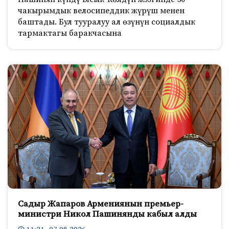
чакырымдык велосипеддик жүрүш менен
баштады. Бул тууралуу ал өзүнүн социалдык
тармактагы баракчасына
Садыр Жапаров Армениянын премьер-
министри Никол Пашинянды кабыл алды