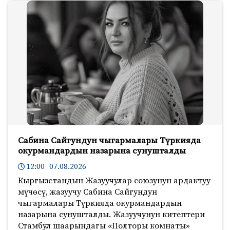
Сабина Сайгундун чыгармалары Түркияда
окурмандардын назарына сунушталды
12:00 07.08.2026
Кыргызстандын Жазуучулар союзунун ардактуу
мүчөсү, жазуучу Сабина Сайгундун
чыгармалары Түркияда окурмандардын
назарына сунушталды. Жазуучунун китептери
Стамбул шаарындагы «Полторы комнаты»