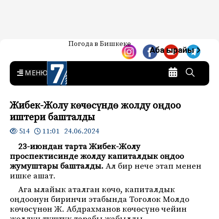
Жаңылыктар — Кыргызстан
Погода в Бишкеке
7-канал. Жаңылыктар —
Аба ырайы
Кыргызстан
MENU
Жибек-Жолу көчөсүндө жолду оңдоо
иштери башталды
11:01 24.06.2024
514
23-июндан тарта Жибек-Жолу
проспектисинде жолду капиталдык оңдоо
жумуштары башталды.
Ал бир нече этап менен
ишке ашат.
Ага ылайык аталган көчө, капиталдык
оңдоонун биринчи этабында Тоголок Молдо
көчөсүнөн Ж. Абдрахманов көчөсүнө чейин