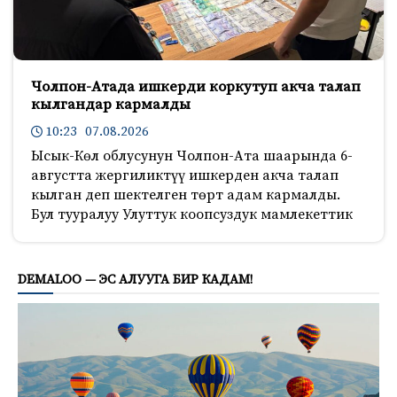
Чолпон-Атада ишкерди коркутуп акча талап
кылгандар кармалды
10:23 07.08.2026
Ысык-Көл облусунун Чолпон-Ата шаарында 6-
августта жергиликтүү ишкерден акча талап
кылган деп шектелген төрт адам кармалды.
Бул тууралуу Улуттук коопсуздук мамлекеттик
515
DEMALOO — ЭС АЛУУГА БИР КАДАМ!