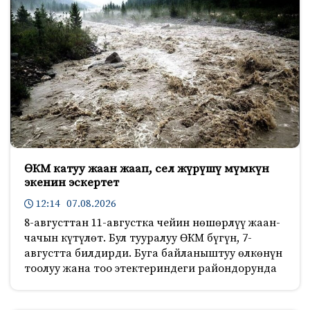
ӨКМ катуу жаан жаап, сел жүрүшү мүмкүн
экенин эскертет
12:14 07.08.2026
8-августтан 11-августка чейин нөшөрлүү жаан-
чачын күтүлөт. Бул тууралуу ӨКМ бүгүн, 7-
августта билдирди. Буга байланыштуу өлкөнүн
тоолуу жана тоо этектериндеги райондорунда