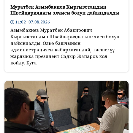
Муратбек Азымбакиев Кыргызстандын
Швейцариядагы элчиси болуп дайындалды
11:02 07.08.2026
Азымбакиев Муратбек Абакирович
Кыргызстандын Швейцариядагы элчиси болуп
дайындалды. Өлкө башчынын
администрациясы кабарлагандай, тиешелүү
жарлыкка президент Садыр Жапаров кол
койду. Буга