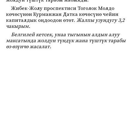
жолдун түштүк тарабы жабылды.
Жибек-Жолу проспектиси Тоголок Молдо
көчөсүнөн Курманжан Датка көчөсүнө чейин
капиталдык оңдоодон өтөт.
Жалпы узундугу 3,2
чакырым.
Белгилей кетсек, унаа тыгынын алдын алуу
максатында жолдун түндүк жана түштүк тарабы
өз-өзүнчө жасалат.