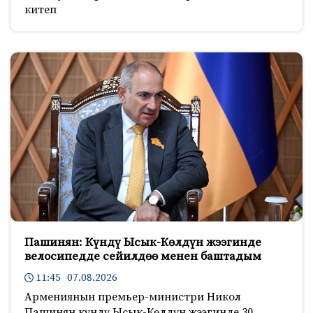
китеп
Пашинян: Күндү Ысык-Көлдүн жээгинде
велосипедде сейилдөө менен баштадым
11:45 07.08.2026
Армениянын премьер-министри Никол
Пашинян күндү Ысык-Көлдүн жээгинде 30