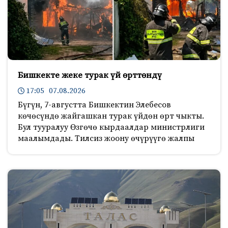
Бишкекте жеке турак үй өрттөндү
17:05 07.08.2026
Бүгүн, 7-августта Бишкектин Элебесов
көчөсүндө жайгашкан турак үйдөн өрт чыкты.
Бул тууралуу Өзгөчө кырдаалдар министрлиги
маалымдады. Тилсиз жоону өчүрүүгө жалпы