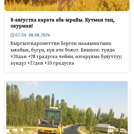
8-августка карата аба-ырайы. Кутман таң,
окурман!
07:34 08.08.2026
Кыргызгидрометтин берген маалыматына
ылайык, бүгүн, күн ачк болот. Бишкек: түндө
+20дан +28 градуска чейин, өзгөрүлмө булуттуу;
күндүз +27ден +33 градуска