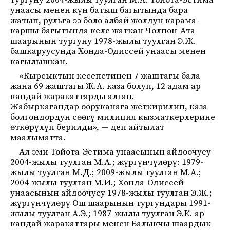
тургуну 2004-жылы туулган М.А. Тойота-Эстима
унаасы менен күн батыш багытында бара
жатып, рульга ээ боло албай жолдун карама-
каршы багытында келе жаткан Чолпон-Ата
шаарынын тургуну 1978-жылы туулган Э.Ж.
башкаруусунда Хонда-Одиссей унаасы менен
кагылышкан.
«Кырсыктын кесепетинен 7 жаштагы бала
жана 69 жаштагы Ж.А. каза болуп, 12 адам ар
кандай жаракаттарды алган.
Жабыркагандар ооруканага жеткирилип, каза
болгондордун сөөгү милиция кызматкерлерине
өткөрүлүп берилди», — деп айтылат
маалыматта.
Ал эми Тойота-Эстима унаасынын айдоочусу
2004-жылы туулган М.А.; жүргүнчүлөрү: 1979-
жылы туулган М.Д.; 2009-жылы туулган М.А.;
2004-жылы туулган М.И.; Хонда-Одиссей
унаасынын айдоочусу 1978-жылы туулган Э.Ж.;
жүргүнчүлөрү Ош шаарынын тургундары 1991-
жылы туулган А.Э.; 1987-жылы туулган Э.К. ар
кандай жаракаттары менен Балыкчы шаардык