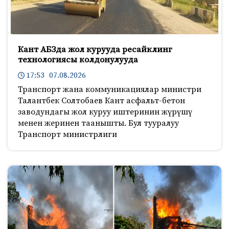
Кант АБЗда жол курууда ресайклинг
технологиясы колдонулууда
17:53 07.08.2026
Транспорт жана коммуникациялар министри
Талантбек Солтобаев Кант асфальт-бетон
заводундагы жол куруу иштеринин жүрүшү
менен жеринен таанышты. Бул тууралуу
Транспорт министрлиги