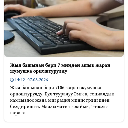
Жыл башынан бери 7 миңден ашык жаран
жумушка орноштурулду
14:42 07.08.2026
Жыл башынан бери 7106 жаран жумушка
орноштурулду. Бул тууралуу Эмгек, социалдык
камсыздоо жана миграция министрлигинен
билдиришти. Маалыматка ылайык, 1-июлга
карата