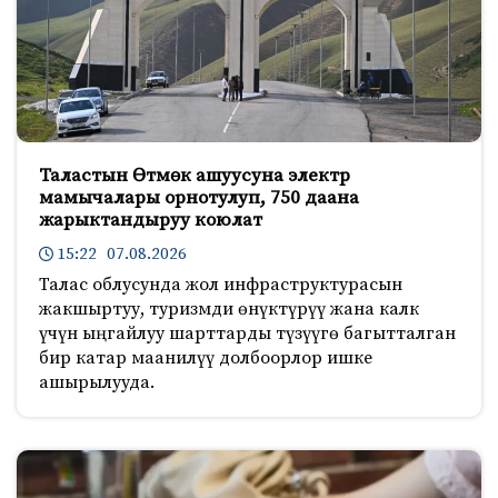
Таластын Өтмөк ашуусуна электр
мамычалары орнотулуп, 750 даана
жарыктандыруу коюлат
15:22 07.08.2026
Талас облусунда жол инфраструктурасын
жакшыртуу, туризмди өнүктүрүү жана калк
үчүн ыңгайлуу шарттарды түзүүгө багытталган
бир катар маанилүү долбоорлор ишке
ашырылууда.