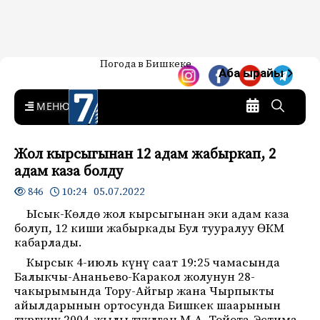
Жаңылыктар — Кыргызстан
Погода в Бишкеке
7-канал. Жаңылыктар —
Аба ырайы
Кыргызстан
MENU
Жол кырсыгынан 12 адам жабыркап, 2
адам каза болду
10:24 05.07.2022
846
Ысык-Көлдө жол кырсыгынан эки адам каза
болуп, 12 киши жабыркады Бул тууралуу ӨКМ
кабарлады.
Кырсык 4-июль күнү саат 19:25 чамасында
Балыкчы-Ананьево-Каракол жолунун 28-
чакырымында Тору-Айгыр жана Чырпыкты
айылдарынын ортосунда Бишкек шаарынын