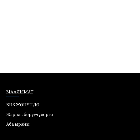
МААЛЫМАТ
БИЗ ЖӨНҮНДӨ
Жарнак берүүчүлөргө
Аба ырайы