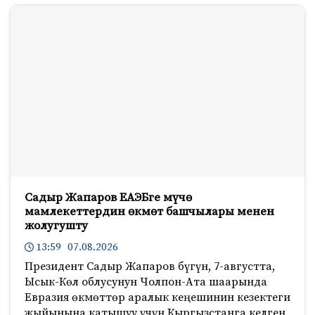
Садыр Жапаров ЕАЭБге мүчө
мамлекеттердин өкмөт башчылары менен
жолугушту
13:59 07.08.2026
Президент Садыр Жапаров бүгүн, 7-августта,
Ысык-Көл облусунун Чолпон-Ата шаарында
Евразия өкмөттөр аралык кеңешинин кезектеги
жыйынына катышуу үчүн Кыргызстанга келген