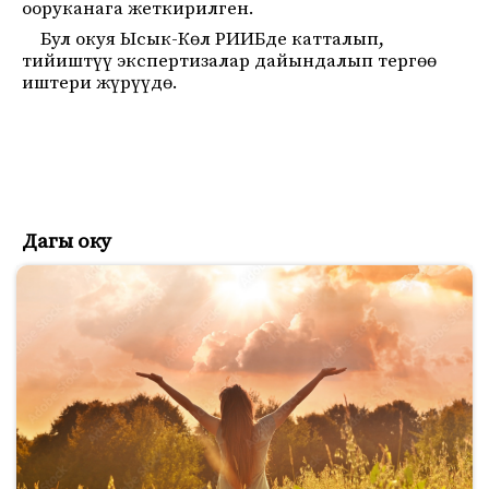
ооруканага жеткирилген.
Бул окуя Ысык-Көл РИИБде катталып,
тийиштүү экспертизалар дайындалып тергөө
иштери жүрүүдө.
Дагы оку