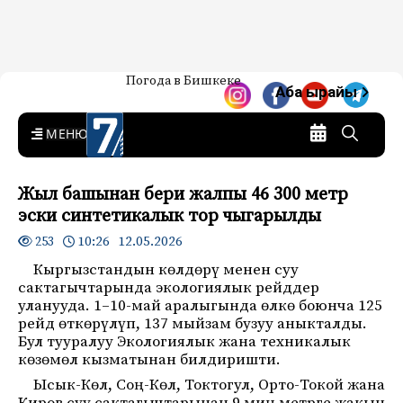
Жаңылыктар — Кыргызстан
Погода в Бишкеке
7-канал. Жаңылыктар —
Аба ырайы
Кыргызстан
MENU
Жыл башынан бери жалпы 46 300 метр
эски синтетикалык тор чыгарылды
10:26 12.05.2026
253
Кыргызстандын көлдөрү менен суу
сактагычтарында экологиялык рейддер
уланууда. 1–10-май аралыгында өлкө боюнча 125
рейд өткөрүлүп, 137 мыйзам бузуу аныкталды.
Бул тууралуу Экологиялык жана техникалык
көзөмөл кызматынан билдиришти.
Ысык-Көл, Соң-Көл, Токтогул, Орто-Токой жана