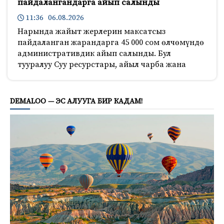
пайдалангандарга айып салынды
11:36 06.08.2026
Нарында жайыт жерлерин максатсыз
пайдаланган жарандарга 45 000 сом өлчөмүндө
административдик айып салынды. Бул
тууралуу Суу ресурстары, айыл чарба жана
254
DEMALOO — ЭС АЛУУГА БИР КАДАМ!