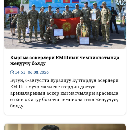
Кыргыз аскерлери КМШнын чемпионатында
жеңүүчү болду
14:51 06.08.2026
Бүгүн, 6-августта Куралдуу Күчтөрдүн асерлери
КМШга мүчө мамлекеттердин достук
армияларынын аскер кызматчылары арасында
өткөн ок атуу боюнча чемпионаттын жеңүүчүсү
болду.