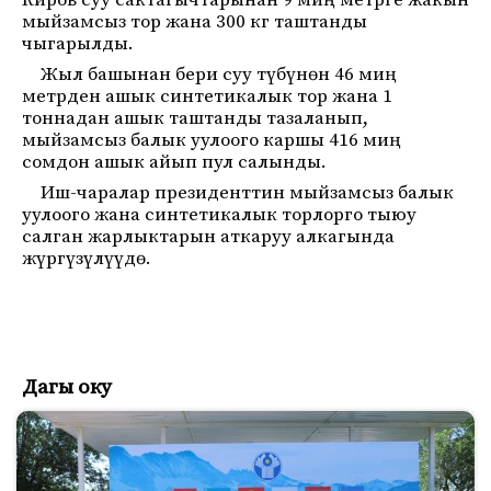
Киров суу сактагычтарынан 9 миң метрге жакын
мыйзамсыз тор жана 300 кг таштанды
чыгарылды.
Жыл башынан бери суу түбүнөн 46 миң
метрден ашык синтетикалык тор жана 1
тоннадан ашык таштанды тазаланып,
мыйзамсыз балык уулоого каршы 416 миң
сомдон ашык айып пул салынды.
Иш-чаралар президенттин мыйзамсыз балык
уулоого жана синтетикалык торлорго тыюу
салган жарлыктарын аткаруу алкагында
жүргүзүлүүдө.
Дагы оку