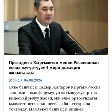
Президент: Кыргызстан менен Росссиянын
соода жүгүртүүсү 4 млрд долларга
жакындады
14:10 06.08.2026
Өлкө башчысы Садыр Жапаров Кыргыз-Россия
экономикалык форумунун катышуучуларына
видеокайрылуу жасап, эки өлкө ортосундагы
кызматташтыктын негизги багыттарына
токтолду. Мамлекет башчысы Бишкек