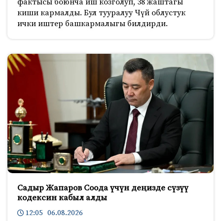
фактысы боюнча иш козголуп, 38 жаштагы
киши кармалды. Бул тууралуу Чүй облустук
ички иштер башкармалыгы билдирди.
Садыр Жапаров Соода үчүн деңизде сүзүү
кодексин кабыл алды
12:05 06.08.2026