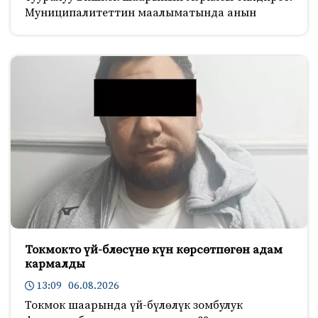
Муниципалитеттин маалыматында анын
Токмокто үй-блөсүнө күн көрсөтпөгөн адам
кармалды
13:09 06.08.2026
Токмок шаарында үй-бүлөлүк зомбулук