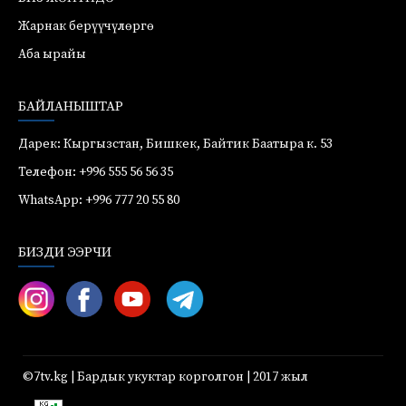
Жарнак берүүчүлөргө
Аба ырайы
БАЙЛАНЫШТАР
Дарек: Кыргызстан, Бишкек, Байтик Баатыра к. 53
Телефон: +996 555 56 56 35
WhatsApp: +996 777 20 55 80
БИЗДИ ЭЭРЧИ
©7tv.kg | Бардык укуктар корголгон | 2017 жыл