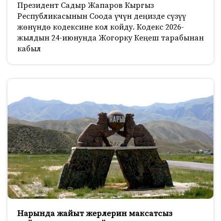
Президент Садыр Жапаров Кыргыз
Республикасынын Соода үчүн деңизде сүзүү
жөнүндө кодексине кол койду. Кодекс 2026-
жылдын 24-июнунда Жогорку Кеңеш тарабынан
кабыл
Нарында жайыт жерлерин максатсыз