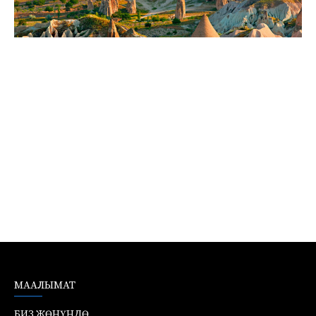
МААЛЫМАТ
БИЗ ЖӨНҮНДӨ