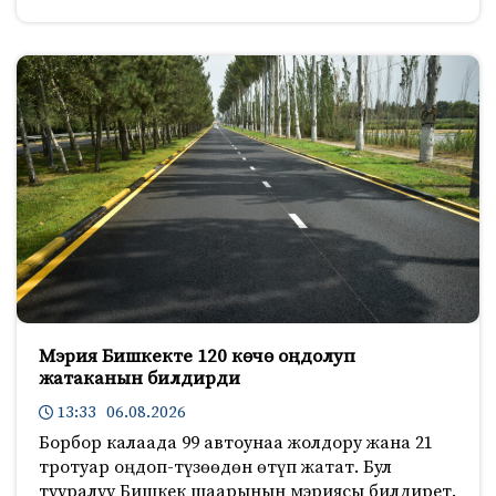
Мэрия Бишкекте 120 көчө оңдолуп
жатаканын билдирди
13:33 06.08.2026
Борбор калаада 99 автоунаа жолдору жана 21
тротуар оңдоп-түзөөдөн өтүп жатат. Бул
тууралуу Бишкек шаарынын мэриясы билдирет.